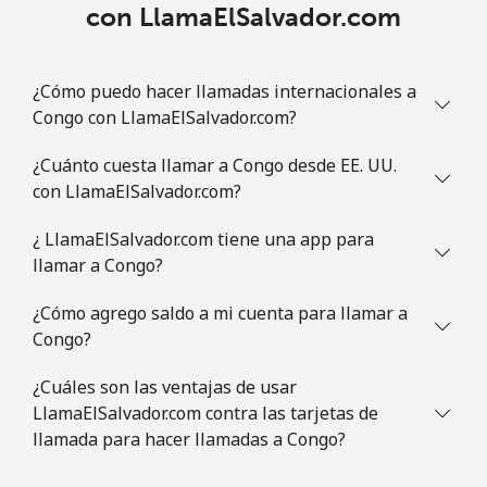
con LlamaElSalvador.com
Comoros
Línea fija
⁦113.9c⁩
8 min por ⁦$10⁩
-
¿Cómo puedo hacer llamadas internacionales a
Congo con LlamaElSalvador.com?
Celular
⁦116.5c⁩
8 min por ⁦$10⁩
⁦9c⁩
¿Cuánto cuesta llamar a Congo desde EE. UU.
Congo
con LlamaElSalvador.com?
¿ LlamaElSalvador.com tiene una app para
Línea fija
⁦120.5c⁩
8 min por ⁦$10⁩
-
llamar a Congo?
Celular
⁦110.9c⁩
9 min por ⁦$10⁩
⁦21c⁩
¿Cómo agrego saldo a mi cuenta para llamar a
Congo?
Cook Islands
¿Cuáles son las ventajas de usar
LlamaElSalvador.com contra las tarjetas de
Línea fija
⁦204.5c⁩
4 min por ⁦$10⁩
-
llamada para hacer llamadas a Congo?
Celular
⁦204.5c⁩
4 min por ⁦$10⁩
⁦8c⁩