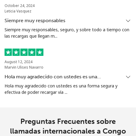
Celular
⁦6.9c⁩
144 min por ⁦$10⁩
-
October 24, 2024
Leticia Vasquez
Christmas Island
Siempre muy responsables
Siempre muy responsables, seguro, y sobre todo a tiempo con
All
⁦4.5c⁩
222 min por ⁦$10⁩
-
las recargas que llegan m...
country
Cocos Islands
August 12, 2024
Marvin Ulises Navarro
All
⁦4.5c⁩
222 min por ⁦$10⁩
-
Hola muy agradecido con ustedes es una…
country
Hola muy agradecido con ustedes es una forma segura y
efectiva de poder recargar vía ...
Colombia
Línea fija
⁦2c⁩
500 min por ⁦$10⁩
-
Preguntas Frecuentes sobre
Celular
⁦1.5c⁩
665 min por ⁦$10⁩
⁦11c⁩
llamadas internacionales a Congo