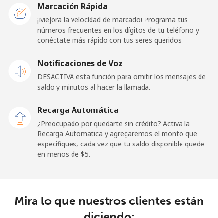
Marcación Rápida
Línea fija
⁦32.5c⁩
30 min por ⁦$10⁩
-
¡Mejora la velocidad de marcado! Programa tus
números frecuentes en los dígitos de tu teléfono y
conéctate más rápido con tus seres queridos.
Celular
⁦33.5c⁩
29 min por ⁦$10⁩
⁦24c⁩
Notificaciones de Voz
Cayman Islands
DESACTIVA esta función para omitir los mensajes de
saldo y minutos al hacer la llamada.
Línea fija
⁦27.9c⁩
35 min por ⁦$10⁩
-
Recarga Automática
Celular
⁦38.5c⁩
25 min por ⁦$10⁩
-
¿Preocupado por quedarte sin crédito? Activa la
Recarga Automatica y agregaremos el monto que
Central African Republic
especifiques, cada vez que tu saldo disponible quede
en menos de ⁦$5⁩.
Línea fija
⁦130.9c⁩
7 min por ⁦$10⁩
-
Celular
⁦109.5c⁩
9 min por ⁦$10⁩
-
Mira lo que nuestros clientes están
diciendo:
Chad