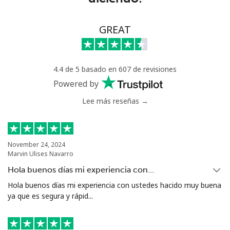
Línea fija
⁦117.5c⁩
8 min por ⁦$10⁩
-
GREAT
Celular
⁦105.9c⁩
9 min por ⁦$10⁩
⁦25c⁩
4.4 de 5 basado en 607 de revisiones
Chile
Powered by
Lee más reseñas →
Línea fija
⁦5.5c⁩
181 min por ⁦$10⁩
-
Celular
⁦2c⁩
500 min por ⁦$10⁩
⁦13c⁩
November 24, 2024
Marvin Ulises Navarro
Santiago
⁦2.2c⁩
454 min por ⁦$10⁩
-
Hola buenos días mi experiencia con…
China
Hola buenos días mi experiencia con ustedes hacido muy buena
ya que es segura y rápid...
Línea fija
⁦6.9c⁩
144 min por ⁦$10⁩
-