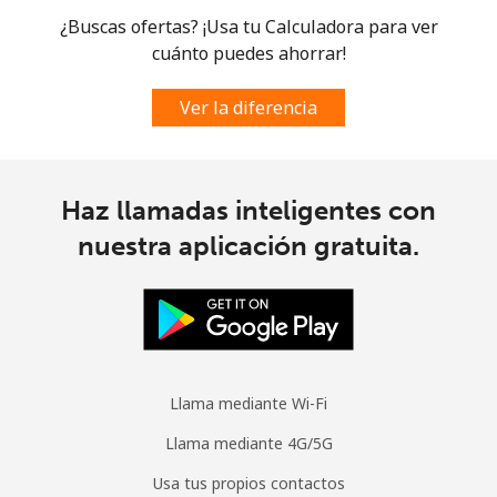
¿Buscas ofertas? ¡Usa tu Calculadora para ver
Curacao
cuánto puedes ahorrar!
Ver la diferencia
Línea fija
⁦29.9c⁩
33 min por ⁦$10⁩
-
Celular
⁦32.9c⁩
30 min por ⁦$10⁩
-
Haz llamadas inteligentes con
Cyprus
nuestra aplicación gratuita.
Línea fija
⁦20.5c⁩
48 min por ⁦$10⁩
-
Celular
⁦14.5c⁩
68 min por ⁦$10⁩
⁦8c⁩
Czechia
Llama mediante Wi-Fi
Llama mediante 4G/5G
Línea fija
⁦2.7c⁩
370 min por ⁦$10⁩
-
Usa tus propios contactos