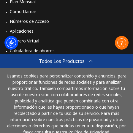
Plan Mensual
Cómo Llamar
Números de Acceso
Aplicaciones
Número Virtual
Calculadora de ahorros
Travel eSIM
Todos Los Productos
Comprar
Usamos cookies para personalizar contenido y anuncios, para
Cómo funciona
proporcionar funciones de redes sociales y para analizar
nuestro tráfico. También compartimos información sobre tu
uso de nuestro sitio con colaboradores de redes sociales,
publicidad y analítica que pueden combinarla con otra
Paga con
información que les hayas proporcionado o que hayan
recolectado a partir de tu uso de su servicio. Para más
información sobre nuestras prácticas de privacidad y otras
elecciones o derechos que podrías tener a tu disposición, por
favor consulta nuestra Política de Privacidad.