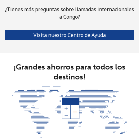
¿Tienes más preguntas sobre llamadas internacionales
Costa Rica
a Congo?
Línea fija
⁦4.5c⁩
222 min por ⁦$10⁩
-
Visita nuestro Centro de Ayuda
Celular
⁦12.5c⁩
80 min por ⁦$10⁩
⁦11c⁩
Croatia
¡Grandes ahorros para todos los
Línea fija
⁦1.6c⁩
625 min por ⁦$10⁩
-
destinos!
Celular
⁦4.5c⁩
222 min por ⁦$10⁩
⁦21c⁩
Cuba
Línea fija
⁦115.9c⁩
8 min por ⁦$10⁩
-
Celular
⁦118.9c⁩
8 min por ⁦$10⁩
⁦13c⁩