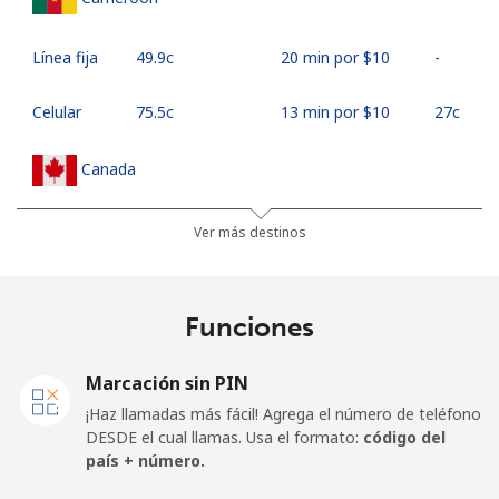
Línea fija
⁦49.9c⁩
20 min por ⁦$10⁩
-
Celular
⁦75.5c⁩
13 min por ⁦$10⁩
⁦27c⁩
Canada
All
⁦1.5c⁩
665 min por ⁦$10⁩
⁦24c⁩
Ver más destinos
country
Cape Verde
Funciones
Línea fija
⁦50.5c⁩
19 min por ⁦$10⁩
-
Marcación sin PIN
¡Haz llamadas más fácil! Agrega el número de teléfono
Celular
⁦54.9c⁩
18 min por ⁦$10⁩
⁦25c⁩
DESDE el cual llamas. Usa el formato:
código del
país + número.
Caribbean Netherlands