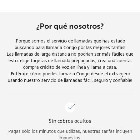
Al abrir una cuenta en este sitio web, estoy de acuerdo con
estos
Términos y condiciones.
¿Por qué nosotros?
Únete
¡Porque somos el servicio de llamadas que has estado
buscando para llamar a Congo por las mejores tarifas!
Las llamadas de larga distancia no podrían ser más fáciles que
esto: elige tarjetas de llamada prepagadas, crea una cuenta,
¡Hola!
compra crédito de voz en línea y llama a casa.
¡Entérate cómo puedes llamar a Congo desde el extranjero
usando nuestro servicio de llamadas fácil, seguro y confiable!
Inicia sesión o
REGÍSTRATE →
Sin cobros ocultos
¿Olvidaste tu contraseña? →
Pagas sólo los minutos que utilizas, nuestras tarifas incluyen
impuestos.