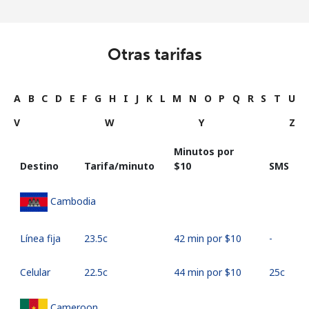
Otras tarifas
A
B
C
D
E
F
G
H
I
J
K
L
M
N
O
P
Q
R
S
T
U
V
W
Y
Z
Minutos por
Destino
Tarifa/minuto
⁦$10⁩
SMS
Cambodia
Línea fija
⁦23.5c⁩
42 min por ⁦$10⁩
-
Celular
⁦22.5c⁩
44 min por ⁦$10⁩
⁦25c⁩
Cameroon