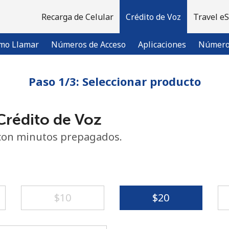
Recarga de Celular
Crédito de Voz
Travel e
mo Llamar
Números de Acceso
Aplicaciones
Número 
Paso 1/3: Seleccionar producto
¡Bienvenido!
rédito de Voz
¿Ya tienes una cuenta?
Inicia sesión →
con minutos prepagados.
Regístrate con
⁦$10⁩
⁦$20⁩