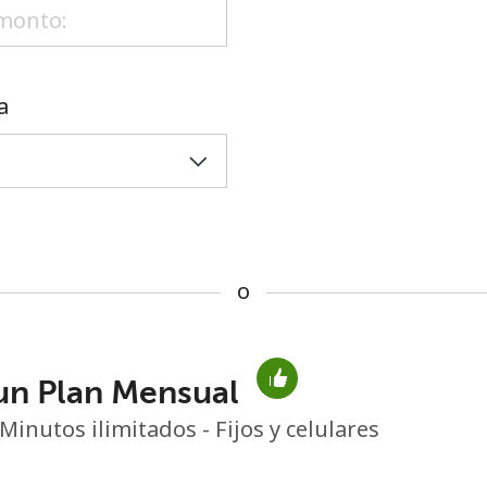
o
a
o
un Plan Mensual
No se ha creado una contraseña
Minutos ilimitados - Fijos y celulares
Mínimo 8 caracteres
Una letra mayúscula y una minúscula