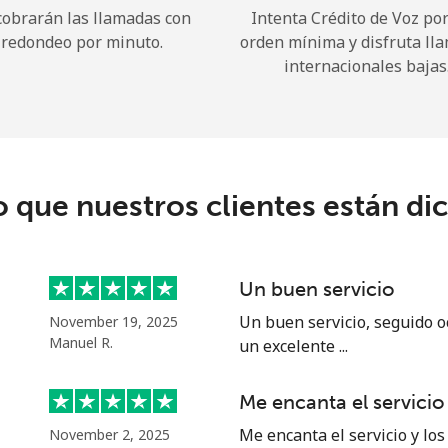
cobrarán las llamadas con
Intenta Crédito de Voz po
redondeo por minuto.
orden mínima y disfruta ll
¡Hola!
internacionales bajas
Inicia sesión o
REGÍSTRATE →
o que nuestros clientes están di
Un buen servicio
¿Olvidaste tu contraseña? →
Un buen servicio, seguido o
November 19, 2025
Manuel R.
un excelente ...
Iniciar Sesión
Me encanta el servicio
Me encanta el servicio y los
November 2, 2025