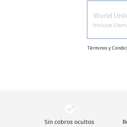
World Unli
Incluye Llam
Términos y Condi
Sin cobros ocultos
R