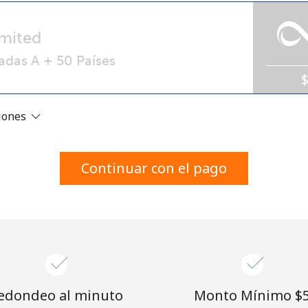
Un número
Un caracter especial
mited
adas A + 50 Países
ciones
Mantente en contacto para recibir nuestras mejores
ofertas.
Continuar con el pago
Al abrir una cuenta en este sitio web, estoy de
acuerdo con estos
Términos y condiciones.
Únete
edondeo al minuto
Monto Mínimo ⁦$5