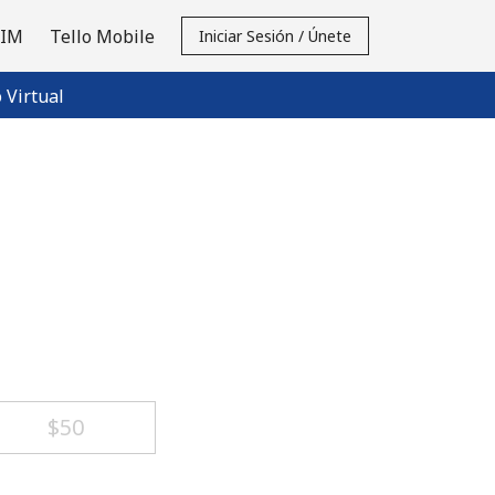
SIM
Tello Mobile
Iniciar Sesión / Únete
Virtual
⁦$50⁩