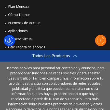
Plan Mensual
Cómo Llamar
Números de Acceso
Aplicaciones
Número Virtual
Calculadora de ahorros
Travel eSIM
Todos Los Productos
Comprar
Usamos cookies para personalizar contenido y anuncios, para
Cómo funciona
proporcionar funciones de redes sociales y para analizar
nuestro tráfico. También compartimos información sobre tu
uso de nuestro sitio con colaboradores de redes sociales,
publicidad y analítica que pueden combinarla con otra
Paga con
información que les hayas proporcionado o que hayan
recolectado a partir de tu uso de su servicio. Para más
información sobre nuestras prácticas de privacidad y otras
elecciones o derechos que podrías tener a tu disposición, por