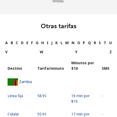
nítidas.
Otras tarifas
A
B
C
D
E
F
G
H
I
J
K
L
M
N
O
P
Q
R
S
T
U
V
W
Y
Z
Minutos por
Destino
Tarifa/minuto
⁦$10⁩
SMS
Zambia
Línea fija
⁦58.9¢⁩
16 min por
-
⁦$10⁩
Celular
⁦55.9¢⁩
17 min por
-