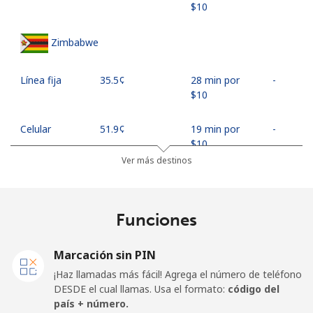
⁦$10⁩
Zimbabwe
Línea fija
⁦35.5¢⁩
28 min por
-
⁦$10⁩
Celular
⁦51.9¢⁩
19 min por
-
⁦$10⁩
Ver más destinos
Mobile -
⁦58.9¢⁩
16 min por
-
Econet
⁦$10⁩
Funciones
Marcación sin PIN
¡Haz llamadas más fácil! Agrega el número de teléfono
DESDE el cual llamas. Usa el formato:
código del
país + número.