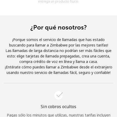
entrega un producto físico.
Al abrir una cuenta en este sitio web, estoy de acuerdo con
estos
Términos y condiciones.
Únete
¿Por qué nosotros?
¡Porque somos el servicio de llamadas que has estado
buscando para llamar a Zimbabwe por las mejores tarifas!
Las llamadas de larga distancia no podrían ser más fáciles que
¡Hola!
esto: elige tarjetas de llamada prepagadas, crea una cuenta,
compra crédito de voz en línea y llama a casa.
¡Entérate cómo puedes llamar a Zimbabwe desde el extranjero
Inicia sesión o
REGÍSTRATE →
usando nuestro servicio de llamadas fácil, seguro y confiable!
Sin cobros ocultos
¿Olvidaste tu contraseña? →
Pagas sólo los minutos que utilizas, nuestras tarifas incluyen