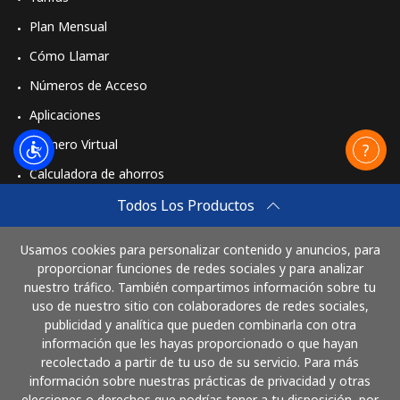
Plan Mensual
Cómo Llamar
Números de Acceso
Aplicaciones
Número Virtual
Calculadora de ahorros
Travel eSIM
Todos Los Productos
Comprar
Usamos cookies para personalizar contenido y anuncios, para
Cómo funciona
proporcionar funciones de redes sociales y para analizar
nuestro tráfico. También compartimos información sobre tu
uso de nuestro sitio con colaboradores de redes sociales,
publicidad y analítica que pueden combinarla con otra
Paga con
información que les hayas proporcionado o que hayan
recolectado a partir de tu uso de su servicio. Para más
información sobre nuestras prácticas de privacidad y otras
elecciones o derechos que podrías tener a tu disposición, por