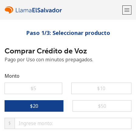
Paso 1/3: Seleccionar producto
¡Bienvenido!
Comprar Crédito de Voz
¿Ya tienes una cuenta?
Inicia sesión →
Pago por Uso con minutos prepagados.
Regístrate con
Monto
⁦$5⁩
⁦$10⁩
o
⁦$20⁩
⁦$50⁩
$