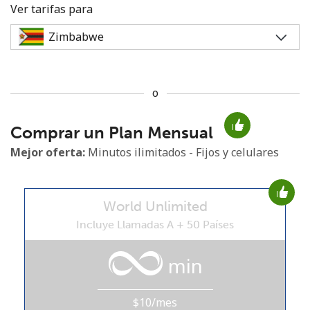
Ver tarifas para
o
No se ha creado una contraseña
Comprar un Plan Mensual
Mínimo 8 caracteres
Una letra mayúscula y una minúscula
Mejor oferta:
Minutos ilimitados - Fijos y celulares
Un número
Un caracter especial
World Unlimited
Incluye Llamadas A + 50 Países
min
Mantente en contacto para recibir nuestras mejores
ofertas.
$10/mes