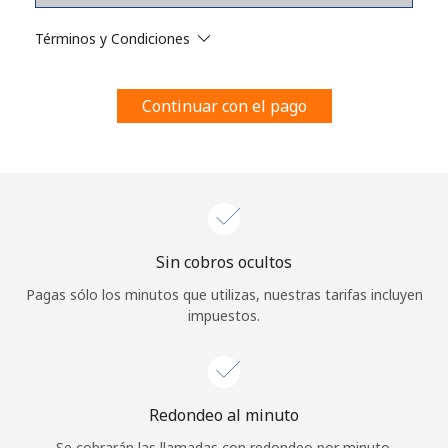
Al abrir una cuenta en este sitio web, estoy de acuerdo con
estos
Términos y condiciones.
Términos y Condiciones
Únete
Continuar con el pago
¡Hola!
Sin cobros ocultos
Inicia sesión o
REGÍSTRATE →
Pagas sólo los minutos que utilizas, nuestras tarifas incluyen
impuestos.
Redondeo al minuto
¿Olvidaste tu contraseña? →
Se cobrarán las llamadas con redondeo por minuto.