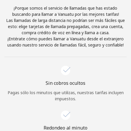
Al abrir una cuenta en este sitio web, estoy de acuerdo con
¡Porque somos el servicio de llamadas que has estado
estos
Términos y condiciones.
buscando para llamar a Vanuatu por las mejores tarifas!
Las llamadas de larga distancia no podrían ser más fáciles que
esto: elige tarjetas de llamada prepagadas, crea una cuenta,
Únete
compra crédito de voz en línea y llama a casa.
¡Entérate cómo puedes llamar a Vanuatu desde el extranjero
usando nuestro servicio de llamadas fácil, seguro y confiable!
¡Hola!
Inicia sesión o
REGÍSTRATE →
Sin cobros ocultos
Pagas sólo los minutos que utilizas, nuestras tarifas incluyen
impuestos.
¿Olvidaste tu contraseña? →
Redondeo al minuto