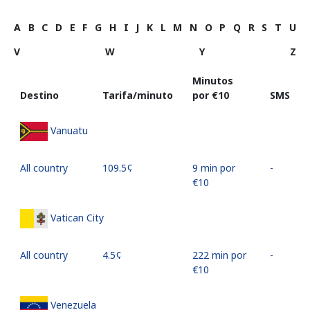
A
B
C
D
E
F
G
H
I
J
K
L
M
N
O
P
Q
R
S
T
U
V
W
Y
Z
Minutos
Destino
Tarifa/minuto
por ⁦€10⁩
SMS
Vanuatu
All country
⁦109.5¢⁩
9 min por
-
⁦€10⁩
Vatican City
All country
⁦4.5¢⁩
222 min por
-
⁦€10⁩
Venezuela