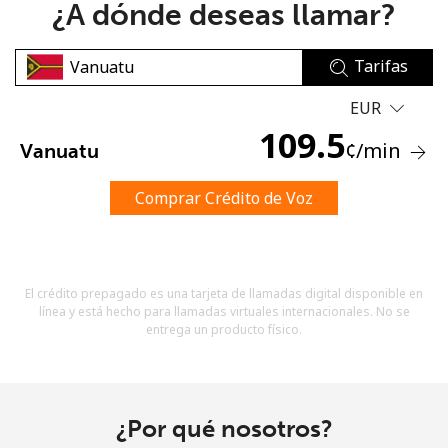
¿A dónde deseas llamar?
Tarifas
EUR
109.5
¢
/min
Vanuatu
No se ha creado una contraseña
Mínimo 8 caracteres
Comprar Crédito de Voz
Una letra mayúscula y una minúscula
Un número
Un caracter especial
El crédito prepagado es una tarjeta de llamadas digital disponible en
línea y está hecho para llamadas virtuales internacionales. No se
entrega un producto físico.
Mantente en contacto para recibir nuestras mejores
¿Por qué nosotros?
ofertas.