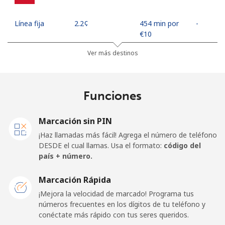
Línea fija
⁦2.2¢⁩
454 min por
-
⁦€10⁩
Ver más destinos
Celular
⁦10.5¢⁩
95 min por
⁦16¢⁩
⁦€10⁩
Funciones
Mobile -
⁦4.5¢⁩
222 min por
⁦16¢⁩
Movilnet
⁦€10⁩
Marcación sin PIN
Vietnam
¡Haz llamadas más fácil! Agrega el número de teléfono
DESDE el cual llamas. Usa el formato:
código del
país + número.
Línea fija
⁦9.9¢⁩
101 min por
-
⁦€10⁩
Marcación Rápida
Celular
⁦9.5¢⁩
105 min por
-
¡Mejora la velocidad de marcado! Programa tus
⁦€10⁩
números frecuentes en los dígitos de tu teléfono y
conéctate más rápido con tus seres queridos.