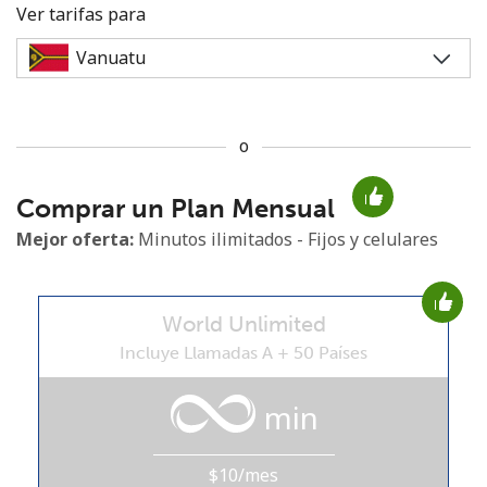
Ver tarifas para
o
No se ha creado una contraseña
Comprar un Plan Mensual
Mínimo 8 caracteres
Una letra mayúscula y una minúscula
Mejor oferta:
Minutos ilimitados - Fijos y celulares
Un número
Un caracter especial
World Unlimited
Incluye Llamadas A + 50 Países
min
Mantente en contacto para recibir nuestras mejores
ofertas.
$10/mes