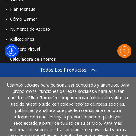
Plan Mensual
Cómo Llamar
Números de Acceso
Aplicaciones
Número Virtual
Calculadora de ahorros
Travel eSIM
Todos Los Productos
Comprar
Usamos cookies para personalizar contenido y anuncios, para
Cómo funciona
proporcionar funciones de redes sociales y para analizar
nuestro tráfico. También compartimos información sobre tu
uso de nuestro sitio con colaboradores de redes sociales,
publicidad y analítica que pueden combinarla con otra
Paga con
información que les hayas proporcionado o que hayan
recolectado a partir de tu uso de su servicio. Para más
información sobre nuestras prácticas de privacidad y otras
elecciones o derechos que podrías tener a tu disposición, por