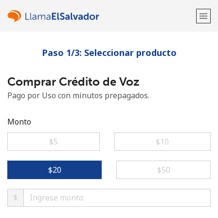
Paso 1/3: Seleccionar producto
¡Bienvenido!
Comprar Crédito de Voz
¿Ya tienes una cuenta?
Inicia sesión →
Pago por Uso con minutos prepagados.
Regístrate con
Monto
⁦$5⁩
⁦$10⁩
o
⁦$20⁩
⁦$50⁩
$