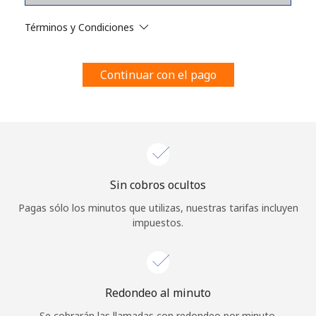
Al abrir una cuenta en este sitio web, estoy de acuerdo con
estos
Términos y condiciones.
Términos y Condiciones
Únete
Continuar con el pago
¡Hola!
Sin cobros ocultos
Inicia sesión o
REGÍSTRATE →
Pagas sólo los minutos que utilizas, nuestras tarifas incluyen
impuestos.
Redondeo al minuto
¿Olvidaste tu contraseña? →
Se cobrarán las llamadas con redondeo por minuto.