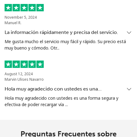
Sierra Leone
November 5, 2024
Manuel R.
Celular
⁦50.9p⁩
19 min por ⁦£10⁩
-
La información rápidamente y precisa del servicio.
Me gusta mucho el servicio muy fácil y rápido. Su precio está
Singapore
muy bueno y cómodo. Otr...
Línea fija
⁦1.6p⁩
625 min por ⁦£10⁩
-
August 12, 2024
Celular
⁦1.7p⁩
588 min por ⁦£10⁩
-
Marvin Ulises Navarro
Hola muy agradecido con ustedes es una…
Sint Maarten
Hola muy agradecido con ustedes es una forma segura y
efectiva de poder recargar vía ...
Línea fija
⁦19.5p⁩
51 min por ⁦£10⁩
-
Celular
⁦19.5p⁩
51 min por ⁦£10⁩
-
Preguntas Frecuentes sobre