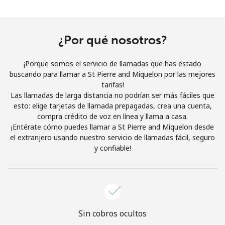
Al abrir una cuenta en este sitio web, estoy de acuerdo con
estos
Términos y condiciones.
¿Por qué nosotros?
Únete
¡Porque somos el servicio de llamadas que has estado
buscando para llamar a St Pierre and Miquelon por las mejores
tarifas!
Las llamadas de larga distancia no podrían ser más fáciles que
¡Hola!
esto: elige tarjetas de llamada prepagadas, crea una cuenta,
compra crédito de voz en línea y llama a casa.
¡Entérate cómo puedes llamar a St Pierre and Miquelon desde
Inicia sesión o
REGÍSTRATE →
el extranjero usando nuestro servicio de llamadas fácil, seguro
y confiable!
¿Olvidaste tu contraseña? →
Sin cobros ocultos