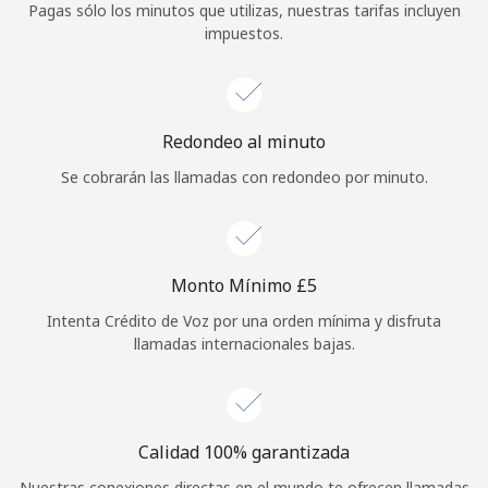
Pagas sólo los minutos que utilizas, nuestras tarifas incluyen
Iniciar Sesión
impuestos.
o
Redondeo al minuto
Continuar con
Se cobrarán las llamadas con redondeo por minuto.
Monto Mínimo ⁦£5⁩
Intenta Crédito de Voz por una orden mínima y disfruta
llamadas internacionales bajas.
Calidad 100% garantizada
Nuestras conexiones directas en el mundo te ofrecen llamadas