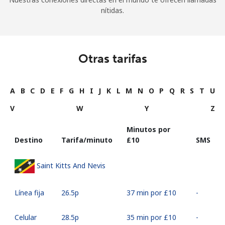
nítidas.
Otras tarifas
A
B
C
D
E
F
G
H
I
J
K
L
M
N
O
P
Q
R
S
T
U
V
W
Y
Z
Minutos por
Destino
Tarifa/minuto
⁦£10⁩
SMS
Saint Kitts And Nevis
Línea fija
⁦26.5p⁩
37 min por ⁦£10⁩
-
Celular
⁦28.5p⁩
35 min por ⁦£10⁩
-