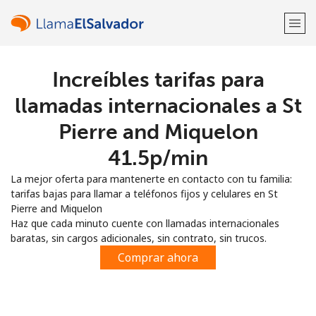
Increíbles tarifas para
¡Bienvenido!
llamadas internacionales a St
¿Ya tienes una cuenta?
Inicia sesión →
Pierre and Miquelon
⁦41.5p⁩/min
Regístrate con
La mejor oferta para mantenerte en contacto con tu familia:
tarifas bajas para llamar a teléfonos fijos y celulares en St
Pierre and Miquelon
Haz que cada minuto cuente con llamadas internacionales
baratas, sin cargos adicionales, sin contrato, sin trucos.
o
Comprar ahora