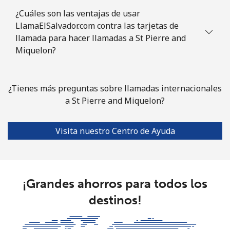
Somalia
¿Cuáles son las ventajas de usar
LlamaElSalvador.com contra las tarjetas de
Línea fija
⁦47.5p⁩
21 min por ⁦£10⁩
-
llamada para hacer llamadas a St Pierre and
Miquelon?
Celular
⁦44.5p⁩
22 min por ⁦£10⁩
-
South Africa
¿Tienes más preguntas sobre llamadas internacionales
a St Pierre and Miquelon?
Línea fija
⁦9.9p⁩
101 min por ⁦£10⁩
-
Visita nuestro Centro de Ayuda
Celular
⁦8.5p⁩
117 min por ⁦£10⁩
⁦6p⁩
South Korea
¡Grandes ahorros para todos los
Línea fija
⁦4.5p⁩
222 min por ⁦£10⁩
-
destinos!
Celular
⁦2.7p⁩
370 min por ⁦£10⁩
⁦6p⁩