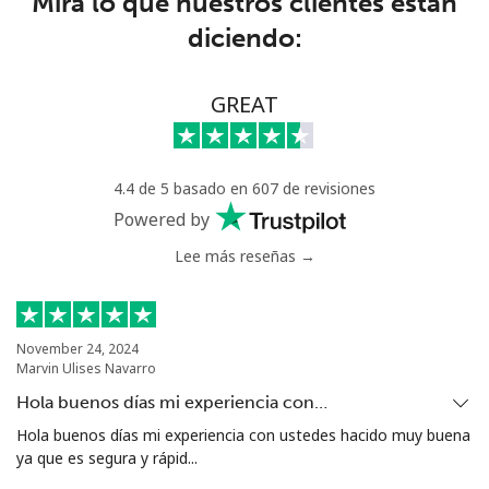
Mira lo que nuestros clientes están
diciendo:
Senegal
Línea fija
⁦36.5p⁩
27 min por ⁦£10⁩
-
GREAT
Celular
⁦33.5p⁩
29 min por ⁦£10⁩
⁦21p⁩
4.4 de 5 basado en 607 de revisiones
Serbia
Powered by
Lee más reseñas →
Línea fija
⁦18.9p⁩
52 min por ⁦£10⁩
-
Celular
⁦45.9p⁩
21 min por ⁦£10⁩
-
November 24, 2024
Marvin Ulises Navarro
Seychelles
Hola buenos días mi experiencia con…
Línea fija
⁦69.5p⁩
14 min por ⁦£10⁩
-
Hola buenos días mi experiencia con ustedes hacido muy buena
ya que es segura y rápid...
Celular
⁦67.5p⁩
14 min por ⁦£10⁩
-