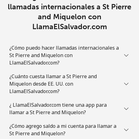
Slovakia
llamadas internacionales a St Pierre
and Miquelon con
Línea fija
⁦1.5p⁩
665 min por ⁦£10⁩
-
LlamaElSalvador.com
Celular
⁦2.8p⁩
357 min por ⁦£10⁩
⁦7p⁩
¿Cómo puedo hacer llamadas internacionales a
Slovenia
St Pierre and Miquelon con
LlamaElSalvador.com?
Línea fija
⁦27.9p⁩
35 min por ⁦£10⁩
-
¿Cuánto cuesta llamar a St Pierre and
Miquelon desde EE. UU. con
Celular
⁦42.9p⁩
23 min por ⁦£10⁩
-
LlamaElSalvador.com?
Solomon Islands
¿ LlamaElSalvador.com tiene una app para
llamar a St Pierre and Miquelon?
All
⁦126.5p⁩
7 min por ⁦£10⁩
-
country
¿Cómo agrego saldo a mi cuenta para llamar a
St Pierre and Miquelon?