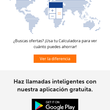
South Sudan
Celular
⁦54.5p⁩
18 min por ⁦£10⁩
-
Spain
¿Buscas ofertas? ¡Usa tu Calculadora para ver
Línea fija
⁦1.5p⁩
665 min por ⁦£10⁩
-
cuánto puedes ahorrar!
Celular
⁦1.5p⁩
665 min por ⁦£10⁩
⁦6p⁩
Ver la diferencia
Sri Lanka
Haz llamadas inteligentes con
Línea fija
⁦23.5p⁩
42 min por ⁦£10⁩
-
nuestra aplicación gratuita.
Celular
⁦18.9p⁩
52 min por ⁦£10⁩
-
St Helena