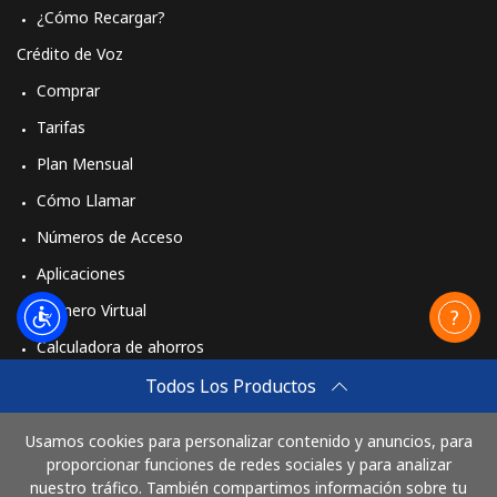
¿Cómo Recargar?
Línea fija
⁦19.5p⁩
51 min por ⁦£10⁩
-
Crédito de Voz
Comprar
Celular
⁦20.5p⁩
48 min por ⁦£10⁩
⁦28p⁩
Tarifas
Plan Mensual
Cómo Llamar
Números de Acceso
Aplicaciones
Número Virtual
Calculadora de ahorros
Travel eSIM
Todos Los Productos
Comprar
Usamos cookies para personalizar contenido y anuncios, para
Cómo funciona
proporcionar funciones de redes sociales y para analizar
nuestro tráfico. También compartimos información sobre tu