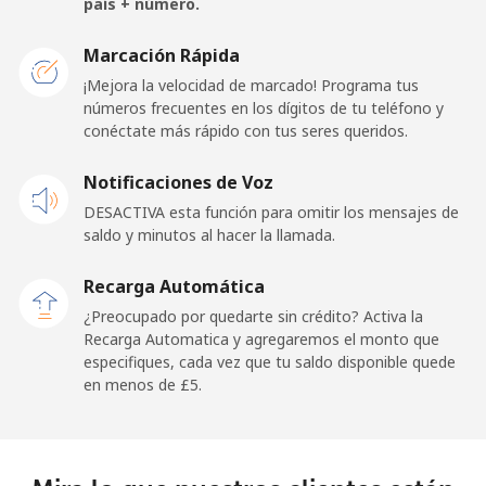
país + número.
San Marino
Marcación Rápida
¡Mejora la velocidad de marcado! Programa tus
números frecuentes en los dígitos de tu teléfono y
Línea fija
⁦18.9p⁩
52 min por ⁦£10⁩
-
conéctate más rápido con tus seres queridos.
Celular
⁦18.9p⁩
52 min por ⁦£10⁩
-
Notificaciones de Voz
DESACTIVA esta función para omitir los mensajes de
Sao Tome And Principe
saldo y minutos al hacer la llamada.
All
⁦165.9p⁩
6 min por ⁦£10⁩
-
Recarga Automática
country
¿Preocupado por quedarte sin crédito? Activa la
Recarga Automatica y agregaremos el monto que
Saudi Arabia
especifiques, cada vez que tu saldo disponible quede
en menos de ⁦£5⁩.
Línea fija
⁦11.9p⁩
84 min por ⁦£10⁩
-
Celular
⁦18.9p⁩
52 min por ⁦£10⁩
-