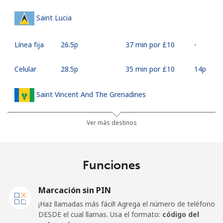
Saint Lucia
Línea fija
⁦26.5p⁩
37 min por ⁦£10⁩
-
Celular
⁦28.5p⁩
35 min por ⁦£10⁩
⁦14p⁩
Saint Vincent And The Grenadines
Línea fija
⁦24.9p⁩
40 min por ⁦£10⁩
-
Ver más destinos
Celular
⁦26.5p⁩
37 min por ⁦£10⁩
-
Funciones
Samoa
Marcación sin PIN
Línea fija
⁦98.5p⁩
10 min por ⁦£10⁩
-
¡Haz llamadas más fácil! Agrega el número de teléfono
DESDE el cual llamas. Usa el formato:
código del
Celular
⁦103.5p⁩
9 min por ⁦£10⁩
⁦20p⁩