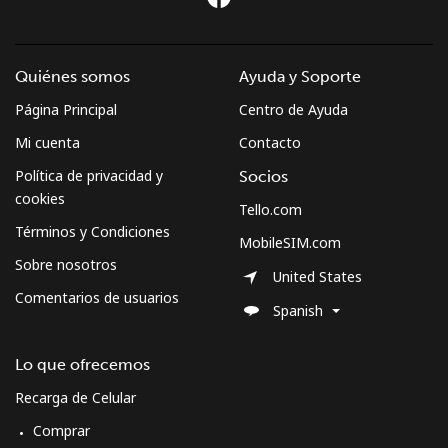
Línea fija
⁦34.5p⁩
28 min por ⁦£10⁩
-
Celular
⁦35.9p⁩
27 min por ⁦£10⁩
-
Quiénes somos
Ayuda y Soporte
Página Principal
Centro de Ayuda
Sweden
Mi cuenta
Contacto
Línea fija
⁦1.6p⁩
625 min por ⁦£10⁩
-
Política de privacidad y
Socios
cookies
Tello.com
Celular
⁦4.9p⁩
204 min por ⁦£10⁩
⁦7p⁩
Términos y Condiciones
MobileSIM.com
Sobre nosotros
Switzerland
United States
Comentarios de usuarios
Spanish
Línea fija
⁦3.9p⁩
256 min por ⁦£10⁩
-
Lo que ofrecemos
Celular
⁦13.5p⁩
74 min por ⁦£10⁩
⁦9p⁩
Recarga de Celular
Syria
Comprar