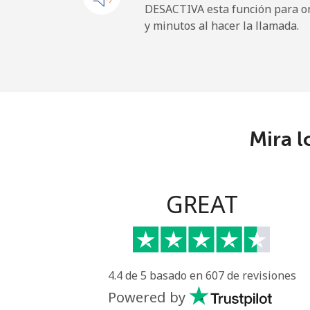
DESACTIVA esta función para om
y minutos al hacer la llamada.
Sao Tome And Principe
All country
⁦
Saudi Arabia
Mira l
Línea fija
⁦
Celular
⁦
GREAT
Senegal
Línea fija
⁦
4.4 de 5 basado en 607 de revisiones
Celular
⁦
Powered by