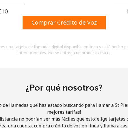
Un número
Un caracter especial
10⁩
1
Comprar Crédito de Voz
es una tarjeta de llamadas digital disponible en línea y está hecho p
internacionales. No se entrega un producto físico.
Mantente en contacto para recibir nuestras mejores
ofertas.
Al abrir una cuenta en este sitio web, estoy de
acuerdo con estos
Términos y condiciones.
¿Por qué nosotros?
Únete
io de llamadas que has estado buscando para llamar a St Pie
mejores tarifas!
istancia no podrían ser más fáciles que esto: elige tarjeta
rea una cuenta, compra crédito de voz en línea y llama a cas