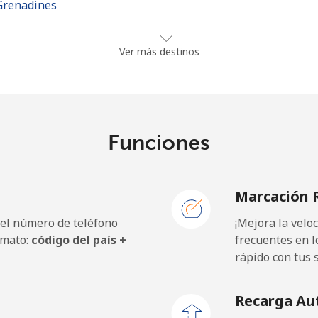
Grenadines
27.5¢⁩
36 min por ⁦€10⁩
Ver más destinos
30.5¢⁩
32 min por ⁦€10⁩
Funciones
115.5¢⁩
8 min por ⁦€10⁩
Marcación 
121.5¢⁩
8 min por ⁦€10⁩
 el número de teléfono
¡Mejora la vel
rmato:
código del país +
frecuentes en l
rápido con tus 
21.9¢⁩
45 min por ⁦€10⁩
Recarga Au
20.9¢⁩
47 min por ⁦€10⁩