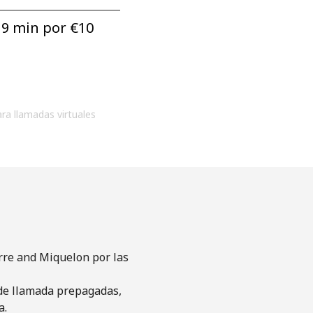
9 min por ⁦€10⁩
ara llamadas virtuales
rre and Miquelon por las
s de llamada prepagadas,
a.