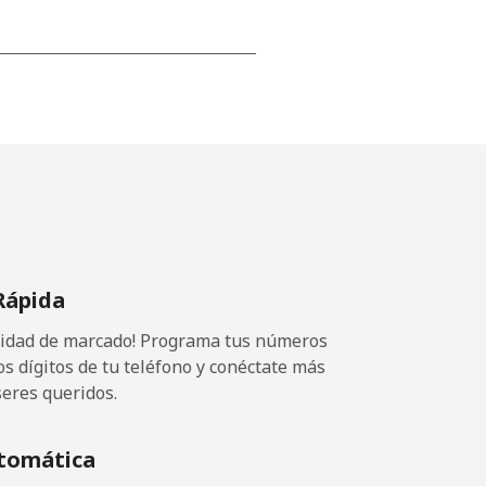
-
-
-
Rápida
⁦23¢⁩
ocidad de marcado! Programa tus números
os dígitos de tu teléfono y conéctate más
seres queridos.
-
tomática
-