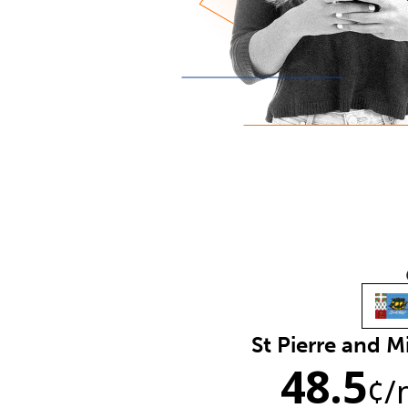
St Pierre and 
48.5
¢
/