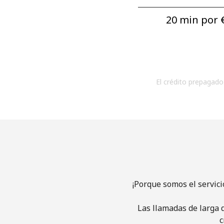
20 min por ⁦€
El crédito prepagado 
¡Porque somos el servic
Las llamadas de larga d
c