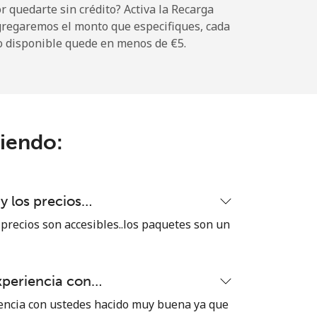
 quedarte sin crédito? Activa la Recarga
gregaremos el monto que especifiques, cada
o disponible quede en menos de ⁦€5⁩.
-
ciendo:
-
-
 y los precios…
 precios son accesibles..los paquetes son un
-
xperiencia con…
⁦24¢⁩
encia con ustedes hacido muy buena ya que