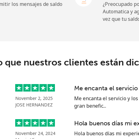
itir los mensajes de saldo
¿Preocupado por
Automatica y a
vez que tu sald
194.5¢⁩
5 min por ⁦€10⁩
o que nuestros clientes están di
13.9¢⁩
71 min por ⁦€10⁩
20.9¢⁩
47 min por ⁦€10⁩
Me encanta el servicio
Me encanta el servicio y los
November 2, 2025
JOSE HERNANDEZ
gran benefic...
42.5¢⁩
23 min por ⁦€10⁩
Hola buenos días mi e
36.9¢⁩
27 min por ⁦€10⁩
Hola buenos días mi experi
November 24, 2024