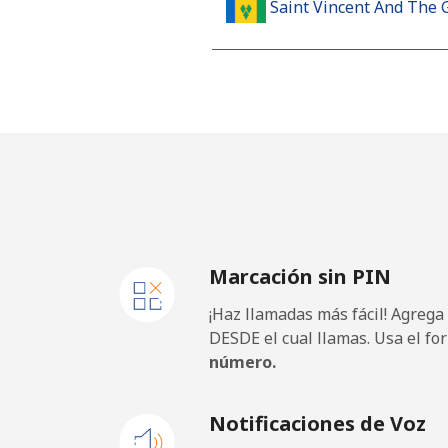
Saint Vincent And The 
Línea fija
⁦
Celular
⁦
Samoa
Línea fija
⁦
Marcación sin PIN
Celular
⁦
¡Haz llamadas más fácil! Agrega
San Marino
DESDE el cual llamas. Usa el fo
número.
Línea fija
⁦
Notificaciones de Voz
Celular
⁦