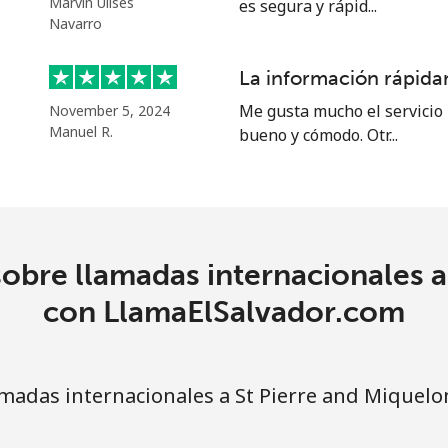
Marvin Ulises
es segura y rápid...
Navarro
21.9¢⁩
45 min por ⁦€10⁩
La información rápidam
Me gusta mucho el servicio 
November 5, 2024
53.5¢⁩
18 min por ⁦€10⁩
Manuel R.
bueno y cómodo. Otr...
80.9¢⁩
12 min por ⁦€10⁩
obre llamadas internacionales a
78.9¢⁩
12 min por ⁦€10⁩
con LlamaElSalvador.com
madas internacionales a St Pierre and Miquelo
55.9¢⁩
17 min por ⁦€10⁩