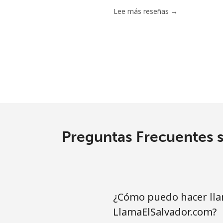
Serbia
Lee más reseñas →
Línea fija
⁦
Celular
⁦
Seychelles
Línea fija
⁦
Preguntas Frecuentes s
Celular
⁦
Sierra Leone
¿Cómo puedo hacer lla
Celular
⁦
LlamaElSalvador.com?
Singapore