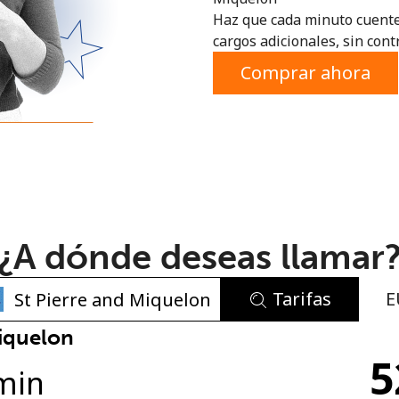
Haz que cada minuto cuente
o
cargos adicionales, sin contr
Comprar ahora
¿A dónde deseas llamar
Tarifas
E
No se ha creado una contraseña
Miquelon
5
Mínimo 8 caracteres
min
Una letra mayúscula y una minúscula