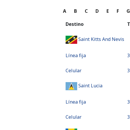
A
B
C
D
E
F
Destino
T
Saint Kitts And Nevis
Línea fija
⁦
Celular
⁦
Saint Lucia
Línea fija
⁦
Celular
⁦