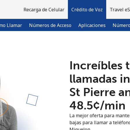
Recarga de Celular
Crédito de Voz
Travel e
mo Llamar
Números de Acceso
Aplicaciones
Número 
¡Bienvenido!
Increíbles 
¿Ya tienes una cuenta?
Inicia sesión →
llamadas i
St Pierre 
Regístrate con
⁦48.5¢⁩/min
La mejor oferta para manten
bajas para llamar a teléfono
Miquelon