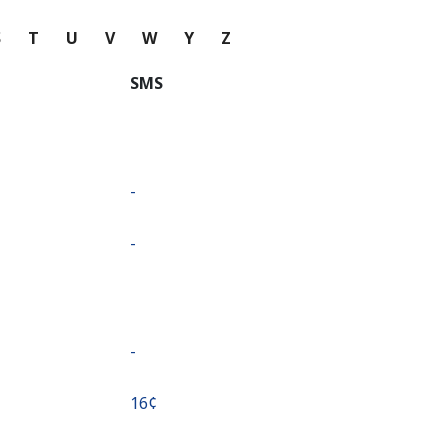
S
T
U
V
W
Y
Z
SMS
-
-
-
⁦16¢⁩