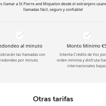
s llamar a St Pierre and Miquelon desde el extranjero usand
llamadas fácil, seguro y confiable!
¡Hola!
Inicia sesión o
REGÍSTRATE →
edondeo al minuto
Monto Mínimo ⁦€5
cobrarán las llamadas con
Intenta Crédito de Voz po
redondeo por minuto.
orden mínima y disfruta ll
internacionales bajas
¿Olvidaste tu contraseña? →
Iniciar Sesión
Otras tarifas