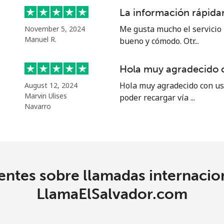
La información rápidam
40.9¢⁩
24 min por ⁦$10⁩
Me gusta mucho el servicio 
November 5, 2024
Manuel R.
bueno y cómodo. Otr...
24.5¢⁩
40 min por ⁦$10⁩
Hola muy agradecido 
Hola muy agradecido con us
August 12, 2024
55.5¢⁩
18 min por ⁦$10⁩
Marvin Ulises
poder recargar vía ...
Navarro
89.5¢⁩
11 min por ⁦$10⁩
ntes sobre llamadas internacio
87.5¢⁩
11 min por ⁦$10⁩
LlamaElSalvador.com