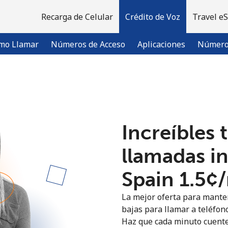
Recarga de Celular
Crédito de Voz
Travel e
mo Llamar
Números de Acceso
Aplicaciones
Número 
¡Bienvenido!
Increíbles 
¿Ya tienes una cuenta?
Inicia sesión →
llamadas i
Regístrate con
Spain ⁦1.5¢⁩
La mejor oferta para manten
bajas para llamar a teléfono
Haz que cada minuto cuente