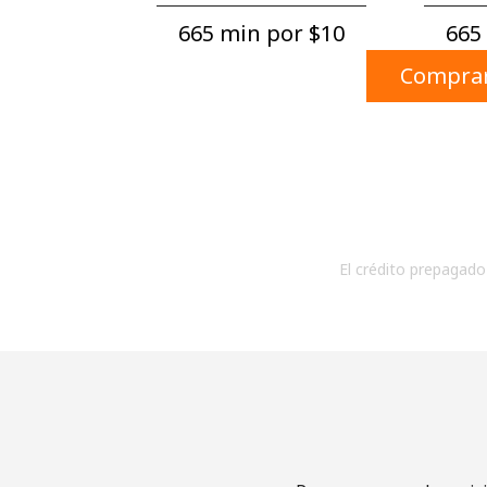
665 min por ⁦$10⁩
665 
Comprar
El crédito prepagado 