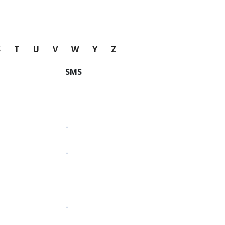
S
T
U
V
W
Y
Z
SMS
-
-
-