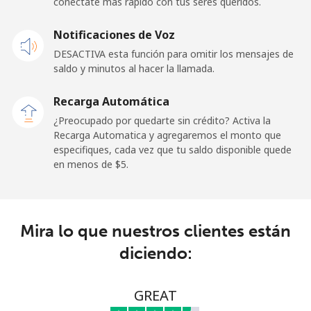
conéctate más rápido con tus seres queridos.
Celular
⁦31.9¢⁩
31 min por ⁦$10⁩
-
Notificaciones de Voz
DESACTIVA esta función para omitir los mensajes de
Sao Tome And Principe
saldo y minutos al hacer la llamada.
All
⁦313.5¢⁩
3 min por ⁦$10⁩
-
Recarga Automática
country
¿Preocupado por quedarte sin crédito? Activa la
Recarga Automatica y agregaremos el monto que
Saudi Arabia
especifiques, cada vez que tu saldo disponible quede
en menos de ⁦$5⁩.
Línea fija
⁦20.5¢⁩
48 min por ⁦$10⁩
-
Celular
⁦31.5¢⁩
31 min por ⁦$10⁩
-
Mira lo que nuestros clientes están
diciendo:
Senegal
Línea fija
⁦63.9¢⁩
15 min por ⁦$10⁩
-
GREAT