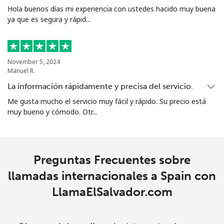
Hola buenos días mi experiencia con ustedes hacido muy buena
Singapore
ya que es segura y rápid...
Línea fija
⁦2.4¢⁩
416 min por ⁦$10⁩
-
November 5, 2024
Celular
⁦2.5¢⁩
400 min por ⁦$10⁩
-
Manuel R.
La información rápidamente y precisa del servicio.
Sint Maarten
Me gusta mucho el servicio muy fácil y rápido. Su precio está
muy bueno y cómodo. Otr...
Línea fija
⁦33.9¢⁩
29 min por ⁦$10⁩
-
Celular
⁦33.9¢⁩
29 min por ⁦$10⁩
-
Preguntas Frecuentes sobre
Slovakia
llamadas internacionales a Spain con
LlamaElSalvador.com
Línea fija
⁦1.5¢⁩
665 min por ⁦$10⁩
-
Celular
⁦4.9¢⁩
204 min por ⁦$10⁩
⁦13¢⁩