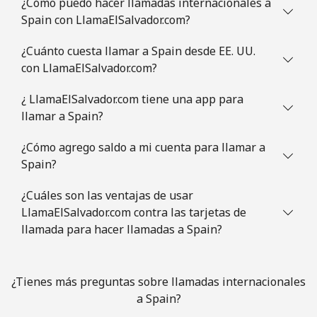
¿Cómo puedo hacer llamadas internacionales a
Spain con LlamaElSalvador.com?
Slovenia
¿Cuánto cuesta llamar a Spain desde EE. UU.
con LlamaElSalvador.com?
Línea fija
⁦49.5¢⁩
20 min por ⁦$10⁩
-
¿ LlamaElSalvador.com tiene una app para
Celular
⁦75.9¢⁩
13 min por ⁦$10⁩
-
llamar a Spain?
Solomon Islands
¿Cómo agrego saldo a mi cuenta para llamar a
Spain?
All
⁦238.9¢⁩
4 min por ⁦$10⁩
-
¿Cuáles son las ventajas de usar
country
LlamaElSalvador.com contra las tarjetas de
llamada para hacer llamadas a Spain?
Somalia
Línea fija
⁦83.5¢⁩
11 min por ⁦$10⁩
-
¿Tienes más preguntas sobre llamadas internacionales
a Spain?
Celular
⁦78.5¢⁩
12 min por ⁦$10⁩
-