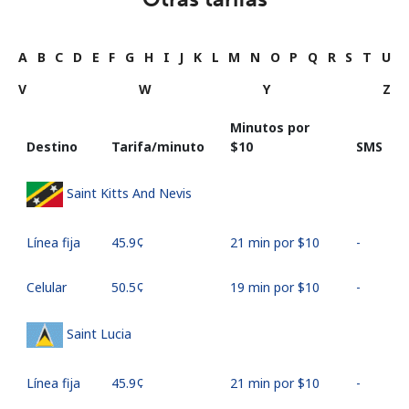
A
B
C
D
E
F
G
H
I
J
K
L
M
N
O
P
Q
R
S
T
U
V
W
Y
Z
Minutos por
Destino
Tarifa/minuto
⁦$10⁩
SMS
Saint Kitts And Nevis
Línea fija
⁦45.9¢⁩
21 min por ⁦$10⁩
-
Celular
⁦50.5¢⁩
19 min por ⁦$10⁩
-
Saint Lucia
Línea fija
⁦45.9¢⁩
21 min por ⁦$10⁩
-