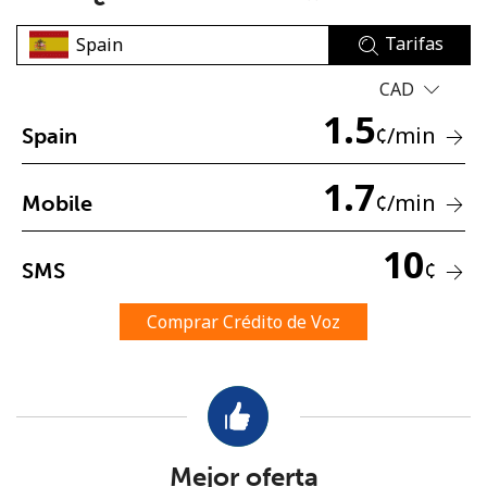
Tarifas
CAD
1.5
¢
/min
Spain
No se ha creado una contraseña
1.7
¢
/min
Mobile
Mínimo 8 caracteres
Una letra mayúscula y una minúscula
10
Un número
¢
SMS
Un caracter especial
Comprar Crédito de Voz
Mantente en contacto para recibir nuestras mejores
ofertas.
Mejor oferta