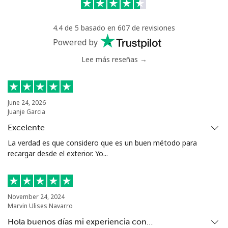
Celular
⁦55.5¢⁩
18 min por ⁦$10⁩
⁦39¢⁩
4.4 de 5 basado en 607 de revisiones
Serbia
Powered by
Lee más reseñas →
Línea fija
⁦33.5¢⁩
29 min por ⁦$10⁩
-
Celular
⁦80.5¢⁩
12 min por ⁦$10⁩
-
June 24, 2026
Juanje Garcia
Seychelles
Excelente
Línea fija
⁦130.5¢⁩
7 min por ⁦$10⁩
-
La verdad es que considero que es un buen método para
recargar desde el exterior. Yo...
Celular
⁦126.9¢⁩
7 min por ⁦$10⁩
-
Sierra Leone
November 24, 2024
Marvin Ulises Navarro
Celular
⁦90.5¢⁩
11 min por ⁦$10⁩
-
Hola buenos días mi experiencia con…