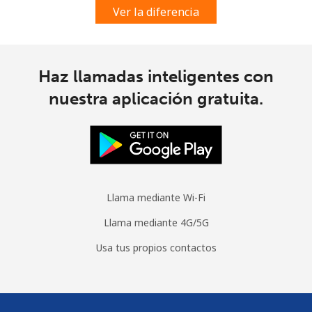
Spain
Ver la diferencia
Línea fija
⁦1.5¢⁩
665 min por ⁦$10⁩
-
Celular
⁦1.7¢⁩
588 min por ⁦$10⁩
⁦10¢⁩
Haz llamadas inteligentes con
nuestra aplicación gratuita.
Sri Lanka
Línea fija
⁦38.9¢⁩
25 min por ⁦$10⁩
-
Celular
⁦33.5¢⁩
29 min por ⁦$10⁩
-
Llama mediante Wi-Fi
St Helena
Llama mediante 4G/5G
Usa tus propios contactos
All
⁦412.9¢⁩
2 min por ⁦$10⁩
-
country
St Pierre And Miquelon