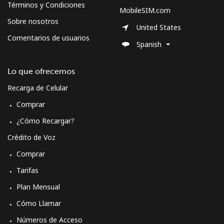
Sweden
Términos y Condiciones
MobileSIM.com
Sobre nosotros
United States
Línea fija
⁦2.4¢⁩
416 min por ⁦$10⁩
-
Comentarios de usuarios
Spanish
Celular
⁦8.5¢⁩
117 min por ⁦$10⁩
⁦12¢⁩
Lo que ofrecemos
Switzerland
Recarga de Celular
Comprar
Línea fija
⁦5.9¢⁩
169 min por ⁦$10⁩
-
¿Cómo Recargar?
Celular
⁦23.5¢⁩
42 min por ⁦$10⁩
⁦15¢⁩
Crédito de Voz
Comprar
Syria
Tarifas
Línea fija
⁦33.9¢⁩
29 min por ⁦$10⁩
-
Plan Mensual
Cómo Llamar
Celular
⁦33.9¢⁩
29 min por ⁦$10⁩
⁦50¢⁩
Números de Acceso