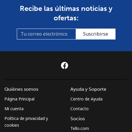
Recibe las últimas noticias y
Línea fija
⁦72.9¢⁩
13 min por ⁦$10⁩
-
ofertas:
Celular
⁦78.9¢⁩
12 min por ⁦$10⁩
-
Suscribirse
Sudan
Línea fija
⁦65.5¢⁩
15 min por ⁦$10⁩
-
Celular
⁦60.5¢⁩
16 min por ⁦$10⁩
⁦50¢⁩
Suriname
Quiénes somos
Ayuda y Soporte
Página Principal
Centro de Ayuda
Línea fija
⁦60.5¢⁩
16 min por ⁦$10⁩
-
Mi cuenta
Contacto
Celular
⁦62.9¢⁩
15 min por ⁦$10⁩
-
Política de privacidad y
Socios
cookies
Tello.com