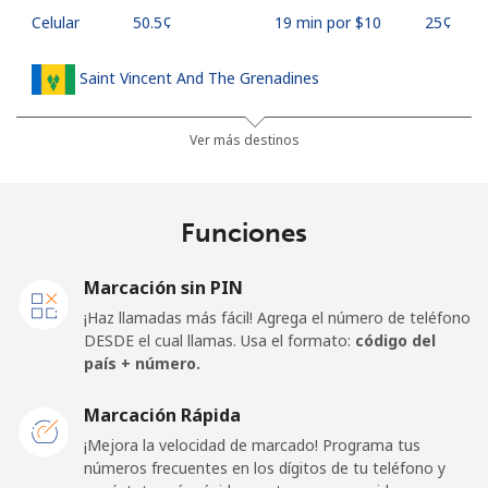
Celular
⁦50.5¢⁩
19 min por ⁦$10⁩
⁦25¢⁩
Saint Vincent And The Grenadines
Línea fija
⁦41.5¢⁩
24 min por ⁦$10⁩
-
Ver más destinos
Celular
⁦45.9¢⁩
21 min por ⁦$10⁩
-
Funciones
Samoa
Marcación sin PIN
Línea fija
⁦185.9¢⁩
5 min por ⁦$10⁩
-
¡Haz llamadas más fácil! Agrega el número de teléfono
DESDE el cual llamas. Usa el formato:
código del
Celular
⁦195.5¢⁩
5 min por ⁦$10⁩
⁦36¢⁩
país + número.
San Marino
Marcación Rápida
¡Mejora la velocidad de marcado! Programa tus
números frecuentes en los dígitos de tu teléfono y
Línea fija
⁦32.9¢⁩
30 min por ⁦$10⁩
-