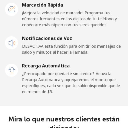
San Marino
Marcación Rápida
¡Mejora la velocidad de marcado! Programa tus
números frecuentes en los dígitos de tu teléfono y
Línea fija
⁦32.9¢⁩
30 min por ⁦$10⁩
-
conéctate más rápido con tus seres queridos.
Celular
⁦31.9¢⁩
31 min por ⁦$10⁩
-
Notificaciones de Voz
DESACTIVA esta función para omitir los mensajes de
Sao Tome And Principe
saldo y minutos al hacer la llamada.
All
⁦313.5¢⁩
3 min por ⁦$10⁩
-
Recarga Automática
country
¿Preocupado por quedarte sin crédito? Activa la
Recarga Automatica y agregaremos el monto que
Saudi Arabia
especifiques, cada vez que tu saldo disponible quede
en menos de ⁦$5⁩.
Línea fija
⁦20.5¢⁩
48 min por ⁦$10⁩
-
Celular
⁦31.5¢⁩
31 min por ⁦$10⁩
-
Mira lo que nuestros clientes están