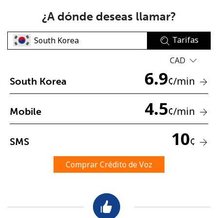
¿A dónde deseas llamar?
Tarifas
CAD
6.9
No se ha creado una contraseña
¢
/min
South Korea
Mínimo 8 caracteres
4.5
Una letra mayúscula y una minúscula
¢
/min
Mobile
Un número
Un caracter especial
10
¢
SMS
Comprar Crédito de Voz
Mantente en contacto para recibir nuestras mejores
ofertas.