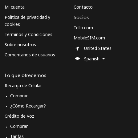
Mi cuenta
Contacto
Celular
⁦62.9¢⁩
15 min por ⁦$10⁩
-
Política de privacidad y
Socios
cookies
Sweden
Tello.com
Términos y Condiciones
MobileSIM.com
Línea fija
⁦2.4¢⁩
416 min por ⁦$10⁩
-
Sobre nosotros
United States
Comentarios de usuarios
Celular
⁦8.5¢⁩
117 min por ⁦$10⁩
⁦12¢⁩
Spanish
Switzerland
Lo que ofrecemos
Recarga de Celular
Línea fija
⁦5.9¢⁩
169 min por ⁦$10⁩
-
Comprar
Celular
⁦23.5¢⁩
42 min por ⁦$10⁩
⁦15¢⁩
¿Cómo Recargar?
Crédito de Voz
Syria
Comprar
Tarifas
Línea fija
⁦33.9¢⁩
29 min por ⁦$10⁩
-