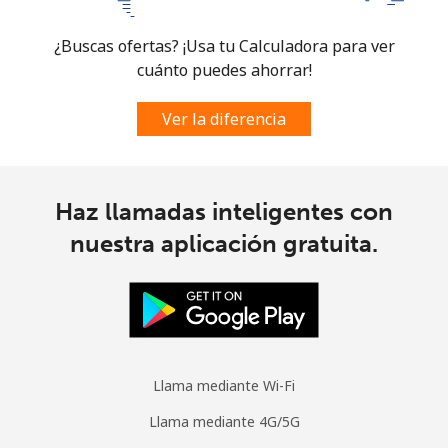
Celular
⁦102.5¢⁩
9 min por ⁦$10⁩
-
¿Buscas ofertas? ¡Usa tu Calculadora para ver
cuánto puedes ahorrar!
Spain
Ver la diferencia
Línea fija
⁦1.5¢⁩
665 min por ⁦$10⁩
-
Celular
⁦1.7¢⁩
588 min por ⁦$10⁩
⁦10¢⁩
Haz llamadas inteligentes con
nuestra aplicación gratuita.
Sri Lanka
Línea fija
⁦38.9¢⁩
25 min por ⁦$10⁩
-
Celular
⁦33.5¢⁩
29 min por ⁦$10⁩
-
Llama mediante Wi-Fi
St Helena
Llama mediante 4G/5G
All
⁦412.9¢⁩
2 min por ⁦$10⁩
-