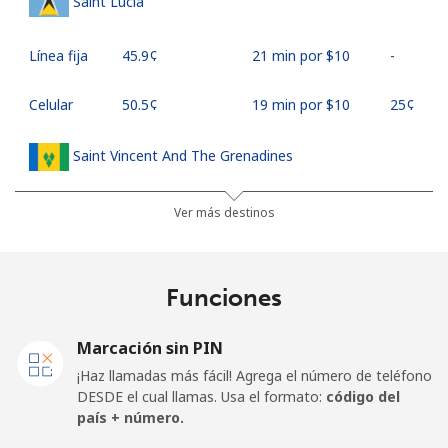
Saint Lucia
Línea fija
⁦45.9¢⁩
21 min por ⁦$10⁩
-
Celular
⁦50.5¢⁩
19 min por ⁦$10⁩
⁦25¢⁩
Saint Vincent And The Grenadines
Línea fija
⁦41.5¢⁩
24 min por ⁦$10⁩
-
Ver más destinos
Celular
⁦45.9¢⁩
21 min por ⁦$10⁩
-
Funciones
Samoa
Marcación sin PIN
Línea fija
⁦185.9¢⁩
5 min por ⁦$10⁩
-
¡Haz llamadas más fácil! Agrega el número de teléfono
DESDE el cual llamas. Usa el formato:
código del
Celular
⁦195.5¢⁩
5 min por ⁦$10⁩
⁦36¢⁩
país + número.