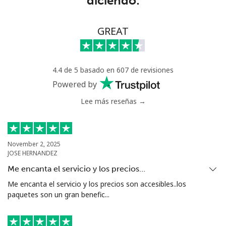
diciendo:
Senegal
Línea fija
⁦63.9¢⁩
15 min por ⁦$10⁩
-
GREAT
Celular
⁦55.5¢⁩
18 min por ⁦$10⁩
⁦39¢⁩
4.4 de 5 basado en 607 de revisiones
Serbia
Powered by
Lee más reseñas →
Línea fija
⁦33.5¢⁩
29 min por ⁦$10⁩
-
Celular
⁦80.5¢⁩
12 min por ⁦$10⁩
-
November 2, 2025
JOSE HERNANDEZ
Seychelles
Me encanta el servicio y los precios…
Línea fija
⁦130.5¢⁩
7 min por ⁦$10⁩
-
Me encanta el servicio y los precios son accesibles..los
paquetes son un gran benefic...
Celular
⁦126.9¢⁩
7 min por ⁦$10⁩
-