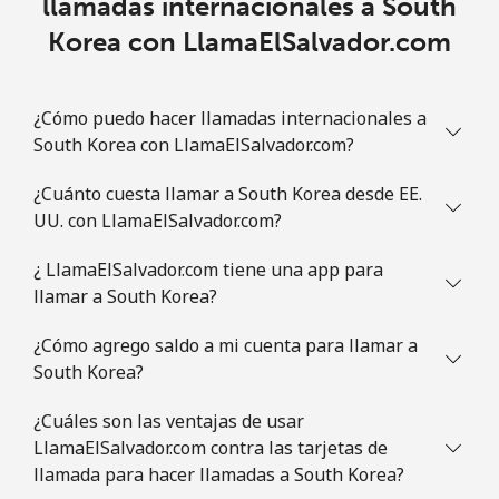
llamadas internacionales a South
Korea con LlamaElSalvador.com
Línea fija
⁦1.5¢⁩
665 min por ⁦$10⁩
-
Celular
⁦4.9¢⁩
204 min por ⁦$10⁩
⁦13¢⁩
¿Cómo puedo hacer llamadas internacionales a
South Korea con LlamaElSalvador.com?
Slovenia
¿Cuánto cuesta llamar a South Korea desde EE.
Línea fija
⁦49.5¢⁩
20 min por ⁦$10⁩
-
UU. con LlamaElSalvador.com?
Celular
⁦75.9¢⁩
13 min por ⁦$10⁩
-
¿ LlamaElSalvador.com tiene una app para
llamar a South Korea?
Solomon Islands
¿Cómo agrego saldo a mi cuenta para llamar a
South Korea?
All
⁦238.9¢⁩
4 min por ⁦$10⁩
-
country
¿Cuáles son las ventajas de usar
LlamaElSalvador.com contra las tarjetas de
Somalia
llamada para hacer llamadas a South Korea?