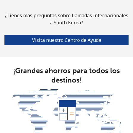
Línea fija
⁦83.5¢⁩
11 min por ⁦$10⁩
-
¿Tienes más preguntas sobre llamadas internacionales
Celular
⁦78.5¢⁩
12 min por ⁦$10⁩
-
a South Korea?
South Africa
Visita nuestro Centro de Ayuda
Línea fija
⁦17.5¢⁩
57 min por ⁦$10⁩
-
Celular
⁦14.9¢⁩
67 min por ⁦$10⁩
⁦10¢⁩
¡Grandes ahorros para todos los
destinos!
South Korea
Línea fija
⁦6.9¢⁩
144 min por ⁦$10⁩
-
Celular
⁦4.5¢⁩
222 min por ⁦$10⁩
⁦10¢⁩
South Sudan