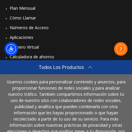
Plan Mensual
Celular
⁦33.9¢⁩
29 min por ⁦$10⁩
⁦50¢⁩
Cómo Llamar
Números de Acceso
Aplicaciones
Número Virtual
Calculadora de ahorros
Travel eSIM
Todos Los Productos
Comprar
Usamos cookies para personalizar contenido y anuncios, para
Cómo funciona
proporcionar funciones de redes sociales y para analizar
nuestro tráfico. También compartimos información sobre tu
uso de nuestro sitio con colaboradores de redes sociales,
publicidad y analítica que pueden combinarla con otra
Paga con
información que les hayas proporcionado o que hayan
recolectado a partir de tu uso de su servicio. Para más
información sobre nuestras prácticas de privacidad y otras
elecciones o derechos que podrías tener a tu disposición, por