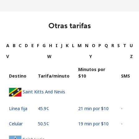
Otras tarifas
A
B
C
D
E
F
G
H
I
J
K
L
M
N
O
P
Q
R
S
T
U
V
W
Y
Z
Minutos por
Destino
Tarifa/minuto
⁦$10⁩
SMS
Saint Kitts And Nevis
Línea fija
⁦45.9¢⁩
21 min por ⁦$10⁩
-
Celular
⁦50.5¢⁩
19 min por ⁦$10⁩
-