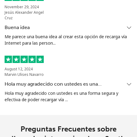
Sierra Leone
November 29, 2024
Jesús Alexander Angel
Cruz
Celular
⁦90.5¢⁩
11 min por ⁦$10⁩
-
Buena idea
Me parece una buena idea al crear esta opción de recarga vía
Singapore
Internet para las person...
Línea fija
⁦2.4¢⁩
416 min por ⁦$10⁩
-
Celular
⁦2.5¢⁩
400 min por ⁦$10⁩
-
August 12, 2024
Marvin Ulises Navarro
Sint Maarten
Hola muy agradecido con ustedes es una…
Hola muy agradecido con ustedes es una forma segura y
efectiva de poder recargar vía ...
Línea fija
⁦33.9¢⁩
29 min por ⁦$10⁩
-
Celular
⁦33.9¢⁩
29 min por ⁦$10⁩
-
Preguntas Frecuentes sobre
Slovakia