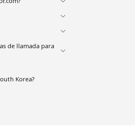
or.com?
tas de llamada para
South Korea?