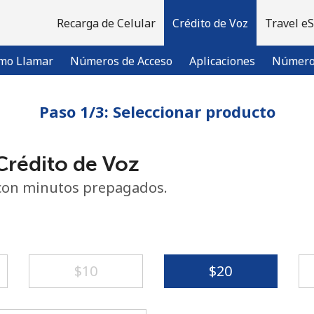
Recarga de Celular
Crédito de Voz
Travel e
mo Llamar
Números de Acceso
Aplicaciones
Número 
Paso 1/3: Seleccionar producto
¡Bienvenido!
rédito de Voz
¿Ya tienes una cuenta?
Inicia sesión →
con minutos prepagados.
Regístrate con
⁦$10⁩
⁦$20⁩