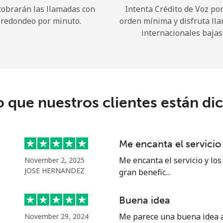
cobrarán las llamadas con
Intenta Crédito de Voz po
redondeo por minuto.
orden mínima y disfruta ll
¡Hola!
internacionales bajas
Inicia sesión o
REGÍSTRATE →
o que nuestros clientes están di
Me encanta el servicio
¿Olvidaste tu contraseña? →
Me encanta el servicio y los
November 2, 2025
JOSE HERNANDEZ
gran benefic...
Iniciar Sesión
Buena idea
Me parece una buena idea al
November 29, 2024