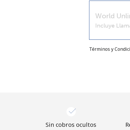
World Unli
Incluye Llam
Términos y Condi
Sin cobros ocultos
R