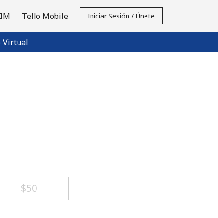
SIM
Tello Mobile
Iniciar Sesión / Únete
Virtual
⁦$50⁩