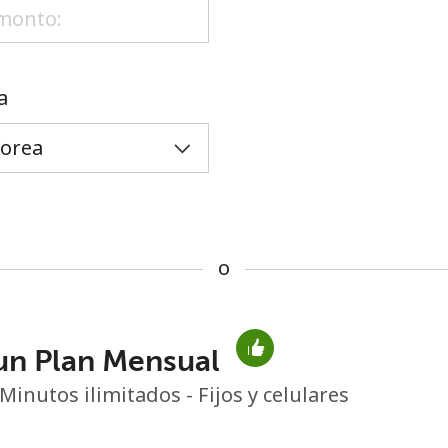
o
a
o
un Plan Mensual
No se ha creado una contraseña
Minutos ilimitados - Fijos y celulares
Mínimo 8 caracteres
Una letra mayúscula y una minúscula