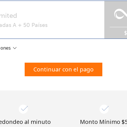
Un número
Un caracter especial
mited
adas A + 50 Países
ciones
Mantente en contacto para recibir nuestras mejores
ofertas.
Continuar con el pago
Al abrir una cuenta en este sitio web, estoy de
acuerdo con estos
Términos y condiciones.
Únete
edondeo al minuto
Monto Mínimo ⁦$5