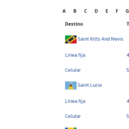
A
B
C
D
E
F
Destino
T
Saint Kitts And Nevis
Línea fija
⁦
Celular
⁦
Saint Lucia
Línea fija
⁦
Celular
⁦