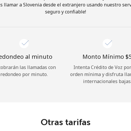
 llamar a Slovenia desde el extranjero usando nuestro servi
seguro y confiable!
¡Hola!
Inicia sesión o
REGÍSTRATE →
edondeo al minuto
Monto Mínimo ⁦$5
cobrarán las llamadas con
Intenta Crédito de Voz po
redondeo por minuto.
orden mínima y disfruta ll
internacionales bajas
¿Olvidaste tu contraseña? →
Iniciar Sesión
Otras tarifas