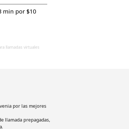
3 min por ⁦$10⁩
ara llamadas virtuales
venia por las mejores
s de llamada prepagadas,
a.