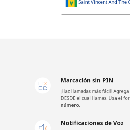
Saint Vincent And The 
Línea fija
⁦
Celular
⁦
Samoa
Línea fija
⁦
Marcación sin PIN
Celular
⁦
¡Haz llamadas más fácil! Agrega
San Marino
DESDE el cual llamas. Usa el fo
número.
Línea fija
⁦
Notificaciones de Voz
Celular
⁦