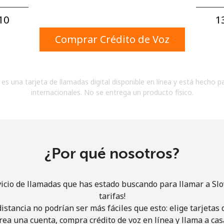
Un número
Un caracter especial
0⁩
1
Comprar Crédito de Voz
es una tarjeta de llamadas digital disponible en línea y está hecho p
internacionales. No se entrega un producto físico.
Mantente en contacto para recibir nuestras mejores
ofertas.
Al abrir una cuenta en este sitio web, estoy de
acuerdo con estos
Términos y condiciones.
¿Por qué nosotros?
Únete
vicio de llamadas que has estado buscando para llamar a Slo
tarifas!
istancia no podrían ser más fáciles que esto: elige tarjeta
rea una cuenta, compra crédito de voz en línea y llama a cas