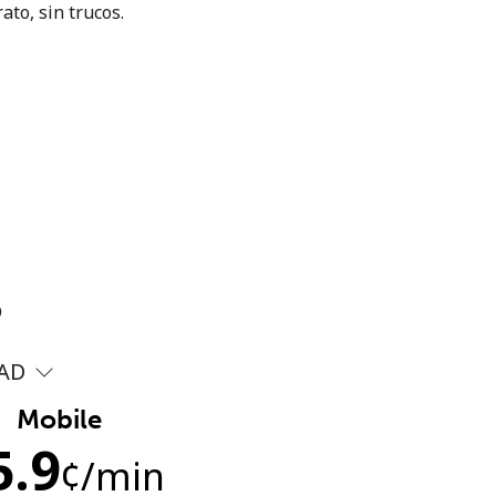
ato, sin trucos.
?
AD
Mobile
5.9
¢
/min