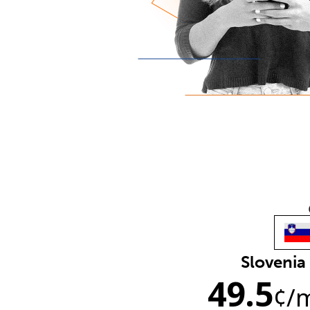
Slovenia
49.5
¢
/