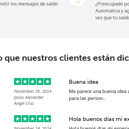
itir los mensajes de saldo
¿Preocupado por
Automatica y a
vez que tu sald
313.5¢⁩
3 min por ⁦$10⁩
o que nuestros clientes están di
20.5¢⁩
48 min por ⁦$10⁩
31.5¢⁩
31 min por ⁦$10⁩
Buena idea
Me parece una buena idea al
November 29, 2024
Jesús Alexander
para las person...
Angel Cruz
63.9¢⁩
15 min por ⁦$10⁩
Hola buenos días mi e
55.5¢⁩
18 min por ⁦$10⁩
Hola buenos días mi experi
November 24, 2024