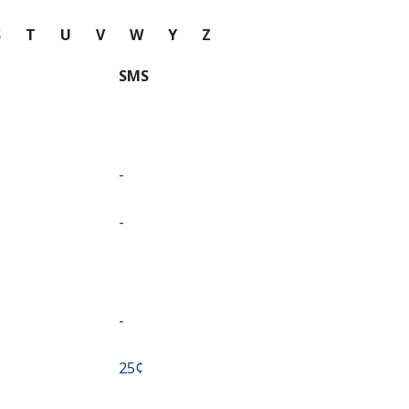
S
T
U
V
W
Y
Z
SMS
-
-
-
⁦25¢⁩