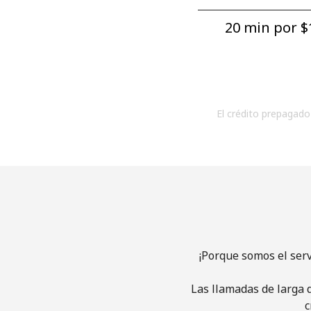
20 min por ⁦$1
El crédito prepagado 
¡Porque somos el ser
Las llamadas de larga d
c