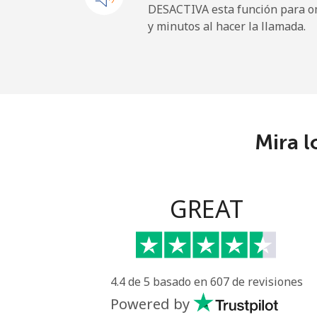
DESACTIVA esta función para om
y minutos al hacer la llamada.
Sao Tome And Principe
All country
⁦
Saudi Arabia
Mira l
Línea fija
⁦
Celular
⁦
GREAT
Senegal
Línea fija
⁦
4.4 de 5 basado en 607 de revisiones
Celular
⁦
Powered by