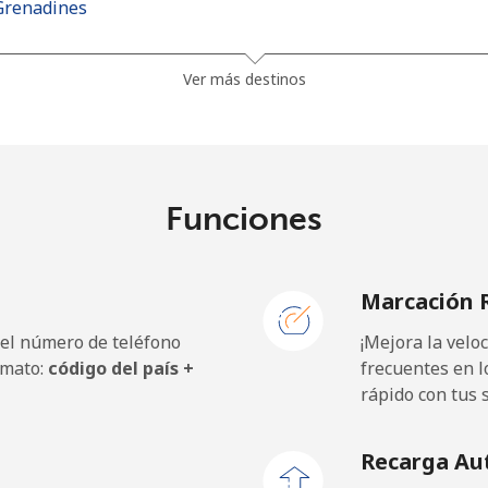
Grenadines
41.5¢⁩
24 min por ⁦$10⁩
Ver más destinos
45.9¢⁩
21 min por ⁦$10⁩
Funciones
185.9¢⁩
5 min por ⁦$10⁩
Marcación 
195.5¢⁩
5 min por ⁦$10⁩
 el número de teléfono
¡Mejora la vel
rmato:
código del país +
frecuentes en l
rápido con tus 
32.9¢⁩
30 min por ⁦$10⁩
Recarga Au
31.9¢⁩
31 min por ⁦$10⁩