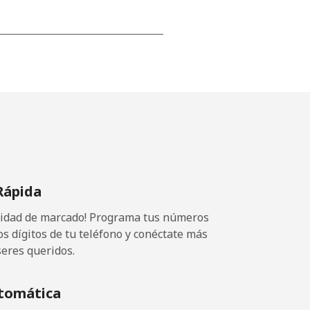
-
-
-
Rápida
⁦36¢⁩
ocidad de marcado! Programa tus números
os dígitos de tu teléfono y conéctate más
seres queridos.
-
tomática
-