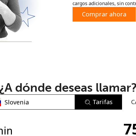
cargos adicionales, sin contr
o
Comprar ahora
¿A dónde deseas llamar
Tarifas
C
No se ha creado una contraseña
7
Mínimo 8 caracteres
min
Una letra mayúscula y una minúscula