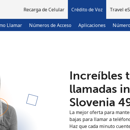
Recarga de Celular
Crédito de Voz
Travel e
mo Llamar
Números de Acceso
Aplicaciones
Número 
¡Bienvenido!
Increíbles 
¿Ya tienes una cuenta?
Inicia sesión →
llamadas i
Regístrate con
Slovenia ⁦4
La mejor oferta para manten
bajas para llamar a teléfono
Haz que cada minuto cuente