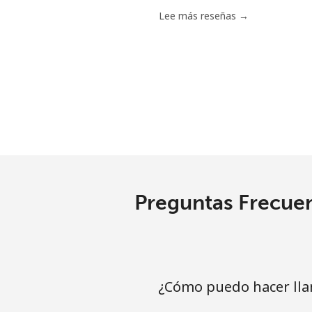
Serbia
Lee más reseñas →
Línea fija
⁦
Celular
⁦
Seychelles
Línea fija
⁦
Preguntas Frecuen
Celular
⁦
Sierra Leone
Celular
⁦
¿Cómo puedo hacer lla
Singapore