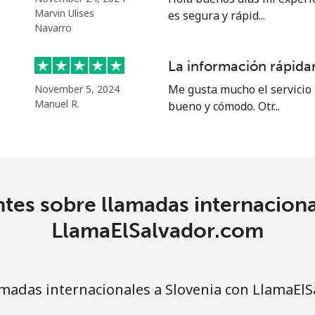
Marvin Ulises
es segura y rápid...
Navarro
33.5¢⁩
29 min por ⁦$10⁩
La información rápidam
80.5¢⁩
Me gusta mucho el servicio 
12 min por ⁦$10⁩
November 5, 2024
Manuel R.
bueno y cómodo. Otr...
130.5¢⁩
7 min por ⁦$10⁩
tes sobre llamadas internaciona
126.9¢⁩
7 min por ⁦$10⁩
LlamaElSalvador.com
90.5¢⁩
11 min por ⁦$10⁩
madas internacionales a Slovenia con LlamaElS