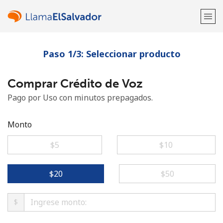
Paso 1/3: Seleccionar producto
¡Bienvenido!
Comprar Crédito de Voz
¿Ya tienes una cuenta?
Inicia sesión →
Pago por Uso con minutos prepagados.
Regístrate con
Monto
⁦$5⁩
⁦$10⁩
o
⁦$20⁩
⁦$50⁩
$