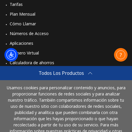
Tarifas
Plan Mensual
Cómo Llamar
Números de Acceso
Aplicaciones
Número Virtual
Calculadora de ahorros
Travel eSIM
Todos Los Productos
Comprar
Usamos cookies para personalizar contenido y anuncios, para
Cómo funciona
proporcionar funciones de redes sociales y para analizar
nuestro tráfico. También compartimos información sobre tu
uso de nuestro sitio con colaboradores de redes sociales,
publicidad y analítica que pueden combinarla con otra
Paga con
información que les hayas proporcionado o que hayan
recolectado a partir de tu uso de su servicio. Para más
información sobre nuestras prácticas de privacidad y otras