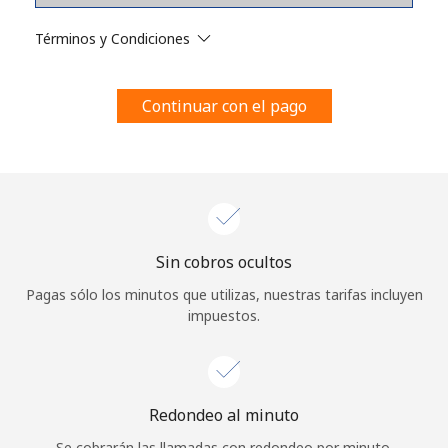
Al abrir una cuenta en este sitio web, estoy de acuerdo con
estos
Términos y condiciones.
Términos y Condiciones
Únete
Continuar con el pago
¡Hola!
Sin cobros ocultos
Inicia sesión o
REGÍSTRATE →
Pagas sólo los minutos que utilizas, nuestras tarifas incluyen
impuestos.
Redondeo al minuto
¿Olvidaste tu contraseña? →
Se cobrarán las llamadas con redondeo por minuto.