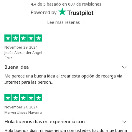
4.4 de 5 basado en 607 de revisiones
Serbia
Powered by
Lee más reseñas →
Línea fija
⁦33.9c⁩
29 min por ⁦$10⁩
-
Celular
⁦82.5c⁩
12 min por ⁦$10⁩
-
November 29, 2024
Jesús Alexander Angel
Seychelles
Cruz
Buena idea
Línea fija
⁦132.9c⁩
7 min por ⁦$10⁩
-
Me parece una buena idea al crear esta opción de recarga vía
Internet para las person...
Celular
⁦129.5c⁩
7 min por ⁦$10⁩
-
Sierra Leone
November 24, 2024
Marvin Ulises Navarro
Celular
⁦91.9c⁩
10 min por ⁦$10⁩
-
Hola buenos días mi experiencia con…
Hola buenos días mi experiencia con ustedes hacido muy buena
Singapore