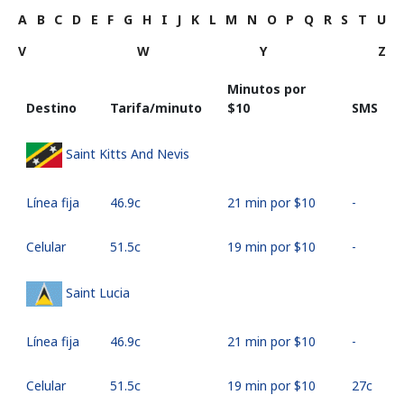
A
B
C
D
E
F
G
H
I
J
K
L
M
N
O
P
Q
R
S
T
U
V
W
Y
Z
Minutos por
Destino
Tarifa/minuto
⁦$10⁩
SMS
Saint Kitts And Nevis
Línea fija
⁦46.9c⁩
21 min por ⁦$10⁩
-
Celular
⁦51.5c⁩
19 min por ⁦$10⁩
-
Saint Lucia
Línea fija
⁦46.9c⁩
21 min por ⁦$10⁩
-
Celular
⁦51.5c⁩
19 min por ⁦$10⁩
⁦27c⁩