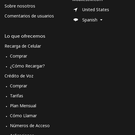
Línea fija
⁦2.5c⁩
400 min por ⁦$10⁩
-
Sobre nosotros
United States
Comentarios de usuarios
Celular
⁦8.5c⁩
117 min por ⁦$10⁩
⁦13c⁩
Spanish
Switzerland
Lo que ofrecemos
Recarga de Celular
Línea fija
⁦5.9c⁩
169 min por ⁦$10⁩
-
Comprar
Celular
⁦23.5c⁩
42 min por ⁦$10⁩
⁦17c⁩
¿Cómo Recargar?
Crédito de Voz
Syria
Comprar
Tarifas
Línea fija
⁦34.5c⁩
28 min por ⁦$10⁩
-
Plan Mensual
Celular
⁦34.5c⁩
28 min por ⁦$10⁩
⁦55c⁩
Cómo Llamar
Números de Acceso