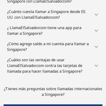
Singapore con LlamaElSalvador.com?
Slovenia
¿Cuánto cuesta llamar a Singapore desde EE.
Línea fija
⁦50.5c⁩
19 min por ⁦$10⁩
-
UU. con LlamaElSalvador.com?
Celular
⁦77.5c⁩
12 min por ⁦$10⁩
-
¿ LlamaElSalvador.com tiene una app para
llamar a Singapore?
Solomon Islands
¿Cómo agrego saldo a mi cuenta para llamar a
Singapore?
All
⁦243.5c⁩
4 min por ⁦$10⁩
-
country
¿Cuáles son las ventajas de usar
LlamaElSalvador.com contra las tarjetas de
Somalia
llamada para hacer llamadas a Singapore?
Línea fija
⁦84.9c⁩
11 min por ⁦$10⁩
-
¿Tienes más preguntas sobre llamadas internacionales
Celular
⁦79.9c⁩
12 min por ⁦$10⁩
-
a Singapore?
South Africa