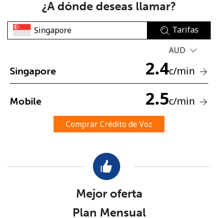
¿A dónde deseas llamar?
Tarifas
AUD
2.4
c
/min
Singapore
No se ha creado una contraseña
2.5
Mínimo 8 caracteres
c
/min
Mobile
Una letra mayúscula y una minúscula
Un número
Comprar Crédito de Voz
Un caracter especial
Mejor oferta
Mantente en contacto para recibir nuestras mejores
Plan Mensual
ofertas.