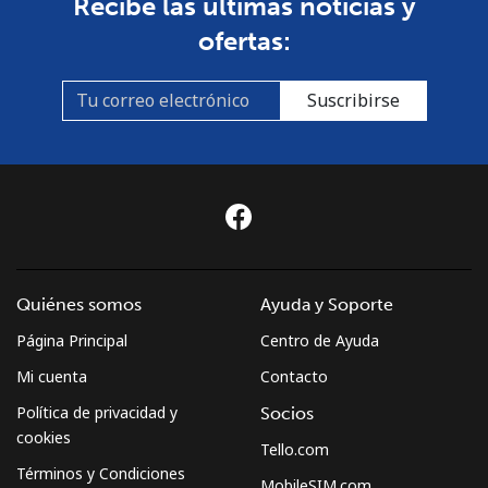
Línea fija
⁦74.5c⁩
13 min por ⁦$10⁩
-
Recibe las últimas noticias y
ofertas:
Celular
⁦80.5c⁩
12 min por ⁦$10⁩
-
Suscribirse
Sudan
Línea fija
⁦66.5c⁩
15 min por ⁦$10⁩
-
Celular
⁦61.5c⁩
16 min por ⁦$10⁩
⁦55c⁩
Suriname
Quiénes somos
Ayuda y Soporte
Línea fija
⁦61.5c⁩
16 min por ⁦$10⁩
-
Página Principal
Centro de Ayuda
Mi cuenta
Contacto
Celular
⁦63.9c⁩
15 min por ⁦$10⁩
-
Política de privacidad y
Socios
cookies
Sweden
Tello.com
Términos y Condiciones
MobileSIM.com