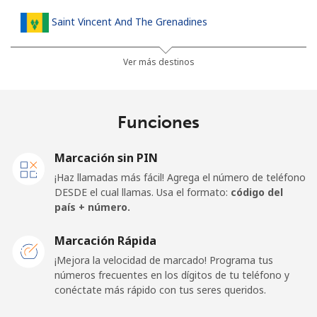
Saint Vincent And The Grenadines
Línea fija
⁦42.5c⁩
23 min por ⁦$10⁩
-
Ver más destinos
Celular
⁦46.9c⁩
21 min por ⁦$10⁩
-
Funciones
Samoa
Marcación sin PIN
Línea fija
⁦189.5c⁩
5 min por ⁦$10⁩
-
¡Haz llamadas más fácil! Agrega el número de teléfono
DESDE el cual llamas. Usa el formato:
código del
Celular
⁦199.5c⁩
5 min por ⁦$10⁩
⁦39c⁩
país + número.
San Marino
Marcación Rápida
¡Mejora la velocidad de marcado! Programa tus
números frecuentes en los dígitos de tu teléfono y
Línea fija
⁦33.9c⁩
29 min por ⁦$10⁩
-
conéctate más rápido con tus seres queridos.
Celular
⁦32.5c⁩
30 min por ⁦$10⁩
-