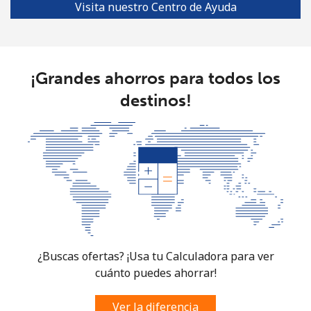
Visita nuestro Centro de Ayuda
Línea fija
⁦17.9c⁩
55 min por ⁦$10⁩
-
Celular
⁦15.5c⁩
64 min por ⁦$10⁩
⁦11c⁩
¡Grandes ahorros para todos los
destinos!
South Korea
Línea fija
⁦6.9c⁩
144 min por ⁦$10⁩
-
Celular
⁦4.9c⁩
204 min por ⁦$10⁩
⁦11c⁩
South Sudan
Celular
⁦104.5c⁩
9 min por ⁦$10⁩
-
¿Buscas ofertas? ¡Usa tu Calculadora para ver
cuánto puedes ahorrar!
Spain
Ver la diferencia