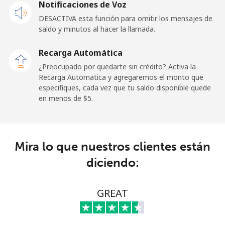
Notificaciones de Voz
DESACTIVA esta función para omitir los mensajes de
Sao Tome And Principe
saldo y minutos al hacer la llamada.
All
⁦319.5c⁩
3 min por ⁦$10⁩
-
Recarga Automática
country
¿Preocupado por quedarte sin crédito? Activa la
Recarga Automatica y agregaremos el monto que
Saudi Arabia
especifiques, cada vez que tu saldo disponible quede
en menos de ⁦$5⁩.
Línea fija
⁦20.9c⁩
47 min por ⁦$10⁩
-
Celular
⁦31.9c⁩
31 min por ⁦$10⁩
-
Mira lo que nuestros clientes están
diciendo:
Senegal
Línea fija
⁦65.5c⁩
15 min por ⁦$10⁩
-
GREAT
Celular
⁦56.5c⁩
17 min por ⁦$10⁩
⁦42c⁩