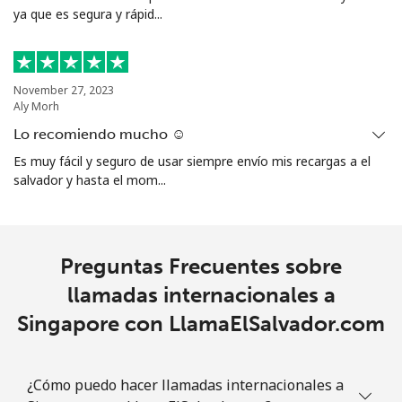
ya que es segura y rápid...
Línea fija
⁦2.4c⁩
416 min por ⁦$10⁩
-
Celular
⁦2.5c⁩
400 min por ⁦$10⁩
-
November 27, 2023
Aly Morh
Sint Maarten
Lo recomiendo mucho ☺️
Es muy fácil y seguro de usar siempre envío mis recargas a el
salvador y hasta el mom...
Línea fija
⁦34.5c⁩
28 min por ⁦$10⁩
-
Celular
⁦32.9c⁩
30 min por ⁦$10⁩
-
Preguntas Frecuentes sobre
Slovakia
llamadas internacionales a
Singapore con LlamaElSalvador.com
Línea fija
⁦1.5c⁩
665 min por ⁦$10⁩
-
Celular
⁦4.9c⁩
204 min por ⁦$10⁩
⁦14c⁩
¿Cómo puedo hacer llamadas internacionales a