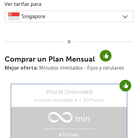
Ver tarifas para
o
No se ha creado una contraseña
Comprar un Plan Mensual
Mínimo 8 caracteres
Una letra mayúscula y una minúscula
Mejor oferta:
Minutos ilimitados - Fijos y celulares
Un número
Un caracter especial
World Unlimited
Incluye Llamadas A + 50 Países
min
Mantente en contacto para recibir nuestras mejores
ofertas.
$10/mes