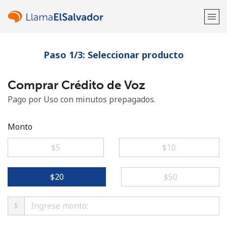
Paso 1/3: Seleccionar producto
¡Bienvenido!
Comprar Crédito de Voz
¿Ya tienes una cuenta?
Inicia sesión →
Pago por Uso con minutos prepagados.
Regístrate con
Monto
⁦$5⁩
⁦$10⁩
o
⁦$20⁩
⁦$50⁩
$