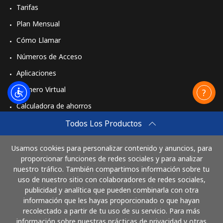
Tarifas
Plan Mensual
Cómo Llamar
Números de Acceso
Aplicaciones
Número Virtual
Calculadora de ahorros
Travel eSIM
Todos Los Productos
Comprar
Usamos cookies para personalizar contenido y anuncios, para
Cómo funciona
proporcionar funciones de redes sociales y para analizar
nuestro tráfico. También compartimos información sobre tu
uso de nuestro sitio con colaboradores de redes sociales,
publicidad y analítica que pueden combinarla con otra
Paga con
información que les hayas proporcionado o que hayan
recolectado a partir de tu uso de su servicio. Para más
información sobre nuestras prácticas de privacidad y otras