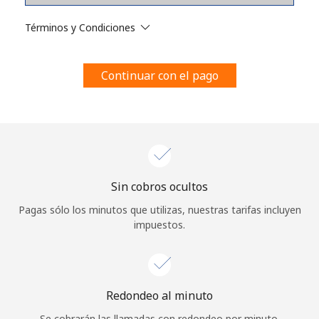
Al abrir una cuenta en este sitio web, estoy de acuerdo con
estos
Términos y condiciones.
Términos y Condiciones
Únete
Continuar con el pago
¡Hola!
Sin cobros ocultos
Inicia sesión o
REGÍSTRATE →
Pagas sólo los minutos que utilizas, nuestras tarifas incluyen
impuestos.
Redondeo al minuto
¿Olvidaste tu contraseña? →
Se cobrarán las llamadas con redondeo por minuto.