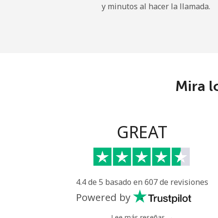
y minutos al hacer la llamada.
Sao Tome And Principe
All country
⁦
Saudi Arabia
Mira l
Línea fija
⁦
Celular
⁦
GREAT
Senegal
Línea fija
⁦
4.4 de 5 basado en 607 de revisiones
Celular
⁦
Powered by
Serbia
Lee más reseñas →