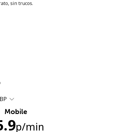
ato, sin trucos.
?
BP
Mobile
5.9
p
/min