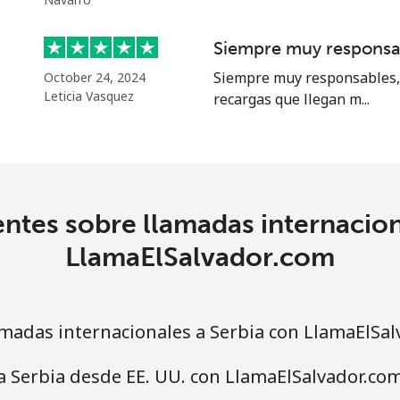
18.9p⁩
52 min por ⁦£10⁩
Siempre muy responsa
Siempre muy responsables, 
October 24, 2024
45.9p⁩
21 min por ⁦£10⁩
Leticia Vasquez
recargas que llegan m...
69.5p⁩
14 min por ⁦£10⁩
ntes sobre llamadas internacion
67.5p⁩
14 min por ⁦£10⁩
LlamaElSalvador.com
madas internacionales a Serbia con LlamaElSal
50.9p⁩
19 min por ⁦£10⁩
a Serbia desde EE. UU. con LlamaElSalvador.co