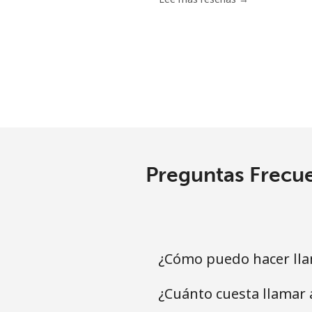
Línea fija
⁦
Celular
⁦
Seychelles
Línea fija
⁦
Preguntas Frecue
Celular
⁦
Sierra Leone
¿Cómo puedo hacer lla
Celular
⁦
¿Cuánto cuesta llamar 
Singapore