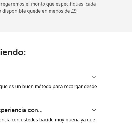
gregaremos el monto que especifiques, cada
o disponible quede en menos de ⁦£5⁩.
-
ciendo:
-
-
 que es un buen método para recargar desde
-
xperiencia con…
⁦21p⁩
encia con ustedes hacido muy buena ya que