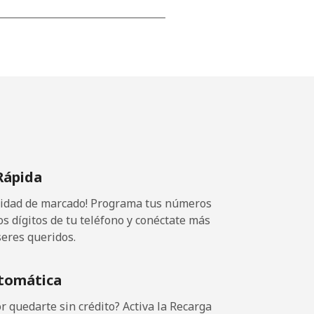
-
-
-
Rápida
⁦20p⁩
ocidad de marcado! Programa tus números
os dígitos de tu teléfono y conéctate más
seres queridos.
-
tomática
-
 quedarte sin crédito? Activa la Recarga