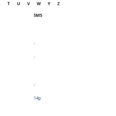
S
T
U
V
W
Y
Z
SMS
-
-
-
⁦14p⁩