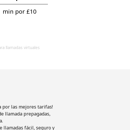
 min por ⁦£10⁩
ara llamadas virtuales
por las mejores tarifas!
s de llamada prepagadas,
a.
 llamadas fácil, seguro y