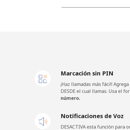
Línea fija
⁦
Celular
⁦
Samoa
Línea fija
⁦
Marcación sin PIN
Celular
⁦
¡Haz llamadas más fácil! Agrega
San Marino
DESDE el cual llamas. Usa el fo
número.
Línea fija
⁦
Notificaciones de Voz
Celular
⁦
DESACTIVA esta función para om