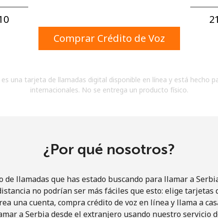
Un número
Un caracter especial
10⁩
21
Comprar Crédito de Voz
es una tarjeta de llamadas digital disponible en línea y está hecho p
internacionales. No se entrega un producto físico.
Mantente en contacto para recibir nuestras mejores
ofertas.
Al abrir una cuenta en este sitio web, estoy de
acuerdo con estos
Términos y condiciones.
¿Por qué nosotros?
Únete
io de llamadas que has estado buscando para llamar a Serbia 
istancia no podrían ser más fáciles que esto: elige tarjeta
rea una cuenta, compra crédito de voz en línea y llama a cas
amar a Serbia desde el extranjero usando nuestro servicio de