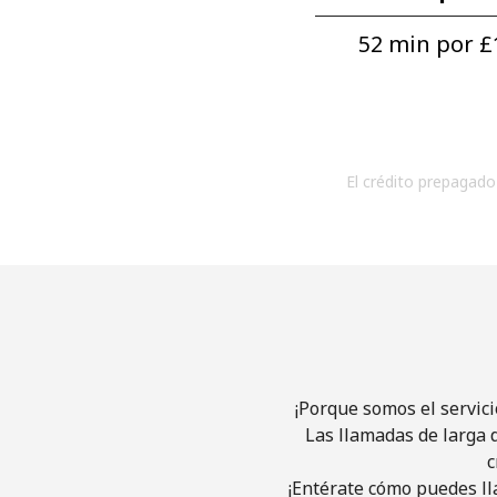
52 min por ⁦£
El crédito prepagado 
¡Porque somos el servic
Las llamadas de larga d
c
¡Entérate cómo puedes ll