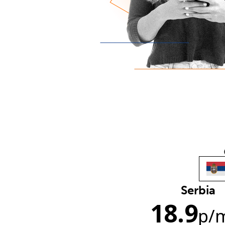
Serbia
18.9
p
/