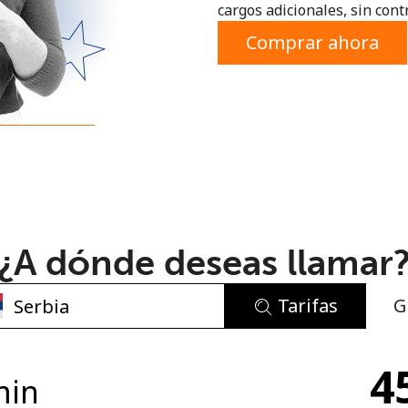
cargos adicionales, sin contr
o
Comprar ahora
¿A dónde deseas llamar
Tarifas
G
No se ha creado una contraseña
4
Mínimo 8 caracteres
min
Una letra mayúscula y una minúscula