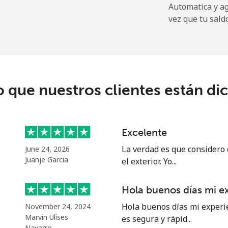
Automatica y a
vez que tu sald
165.9p⁩
6 min por ⁦£10⁩
o que nuestros clientes están di
11.9p⁩
84 min por ⁦£10⁩
18.9p⁩
52 min por ⁦£10⁩
Excelente
La verdad es que considero
June 24, 2026
Juanje Garcia
el exterior. Yo...
36.5p⁩
27 min por ⁦£10⁩
Hola buenos días mi e
33.5p⁩
29 min por ⁦£10⁩
Hola buenos días mi experi
November 24, 2024
Marvin Ulises
es segura y rápid...
Navarro