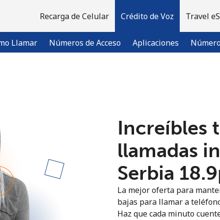
Recarga de Celular
Crédito de Voz
Travel e
mo Llamar
Números de Acceso
Aplicaciones
Número 
¡Bienvenido!
Increíbles 
¿Ya tienes una cuenta?
Inicia sesión →
llamadas i
Regístrate con
Serbia ⁦18.
La mejor oferta para manten
bajas para llamar a teléfono
Haz que cada minuto cuente