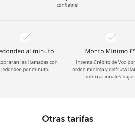
confiable!
¡Hola!
Inicia sesión o
REGÍSTRATE →
edondeo al minuto
Monto Mínimo ⁦£5
cobrarán las llamadas con
Intenta Crédito de Voz po
redondeo por minuto.
orden mínima y disfruta ll
internacionales bajas
¿Olvidaste tu contraseña? →
Iniciar Sesión
Otras tarifas