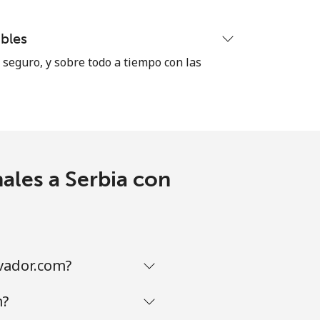
-
bles
seguro, y sobre todo a tiempo con las
-
-
ales a Serbia con
-
vador.com?
-
m?