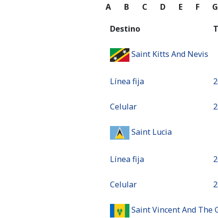
A
B
C
D
E
F
Destino
T
Saint Kitts And Nevis
Línea fija
⁦
Celular
⁦
Saint Lucia
Línea fija
⁦
Celular
⁦
Saint Vincent And The 