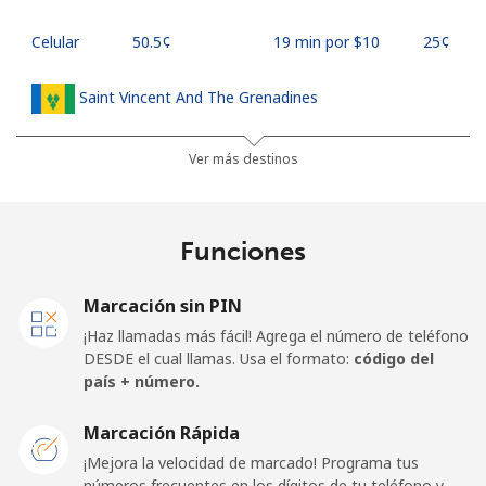
Celular
⁦50.5¢⁩
19 min por ⁦$10⁩
⁦25¢⁩
Saint Vincent And The Grenadines
Línea fija
⁦41.5¢⁩
24 min por ⁦$10⁩
-
Ver más destinos
Celular
⁦45.9¢⁩
21 min por ⁦$10⁩
-
Funciones
Samoa
Marcación sin PIN
Línea fija
⁦185.9¢⁩
5 min por ⁦$10⁩
-
¡Haz llamadas más fácil! Agrega el número de teléfono
DESDE el cual llamas. Usa el formato:
código del
Celular
⁦195.5¢⁩
5 min por ⁦$10⁩
⁦36¢⁩
país + número.
San Marino
Marcación Rápida
¡Mejora la velocidad de marcado! Programa tus
números frecuentes en los dígitos de tu teléfono y