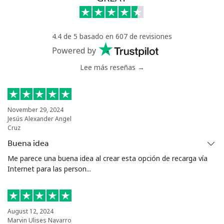
Celular
⁦55.5¢⁩
18 min por ⁦$10⁩
⁦39¢⁩
4.4 de 5 basado en 607 de revisiones
Serbia
Powered by
Lee más reseñas →
Línea fija
⁦33.5¢⁩
29 min por ⁦$10⁩
-
Celular
⁦80.5¢⁩
12 min por ⁦$10⁩
-
November 29, 2024
Jesús Alexander Angel
Seychelles
Cruz
Buena idea
Línea fija
⁦130.5¢⁩
7 min por ⁦$10⁩
-
Me parece una buena idea al crear esta opción de recarga vía
Internet para las person...
Celular
⁦126.9¢⁩
7 min por ⁦$10⁩
-
Sierra Leone
August 12, 2024
Marvin Ulises Navarro