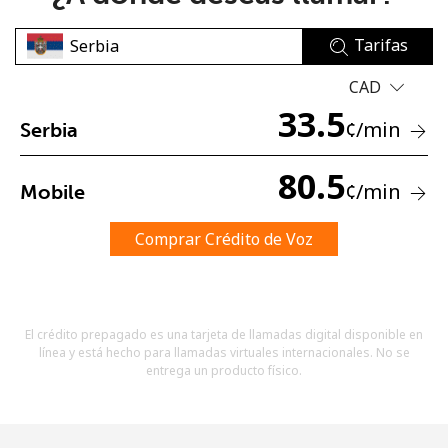
Tarifas
CAD
33.5
¢
/min
Serbia
No se ha creado una contraseña
80.5
¢
/min
Mobile
Mínimo 8 caracteres
Una letra mayúscula y una minúscula
Un número
Comprar Crédito de Voz
Un caracter especial
El crédito prepagado es una tarjeta de llamadas digital disponible en
línea y está hecho para llamadas virtuales internacionales. No se
entrega un producto físico.
Mantente en contacto para recibir nuestras mejores
ofertas.