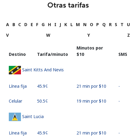
Otras tarifas
A
B
C
D
E
F
G
H
I
J
K
L
M
N
O
P
Q
R
S
T
U
V
W
Y
Z
Minutos por
Destino
Tarifa/minuto
⁦$10⁩
SMS
Saint Kitts And Nevis
Línea fija
⁦45.9¢⁩
21 min por ⁦$10⁩
-
Celular
⁦50.5¢⁩
19 min por ⁦$10⁩
-
Saint Lucia
Línea fija
⁦45.9¢⁩
21 min por ⁦$10⁩
-