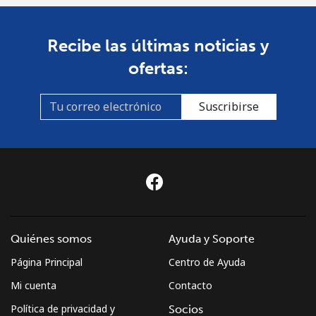
St Pierre And Miquelon
Línea fija
⁦72.9¢⁩
13 min por ⁦$10⁩
-
Recibe las últimas noticias y
ofertas:
Celular
⁦78.9¢⁩
12 min por ⁦$10⁩
-
Suscribirse
Sudan
Línea fija
⁦65.5¢⁩
15 min por ⁦$10⁩
-
Celular
⁦60.5¢⁩
16 min por ⁦$10⁩
⁦50¢⁩
Suriname
Quiénes somos
Ayuda y Soporte
Línea fija
⁦60.5¢⁩
16 min por ⁦$10⁩
-
Página Principal
Centro de Ayuda
Mi cuenta
Contacto
Celular
⁦62.9¢⁩
15 min por ⁦$10⁩
-
Política de privacidad y
Socios