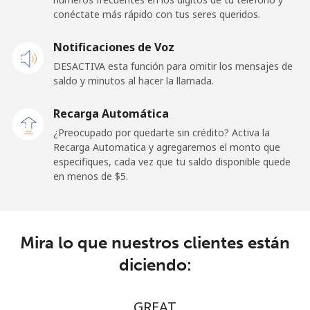
Línea fija
⁦32.9¢⁩
30 min por ⁦$10⁩
-
conéctate más rápido con tus seres queridos.
Celular
⁦31.9¢⁩
31 min por ⁦$10⁩
-
Notificaciones de Voz
DESACTIVA esta función para omitir los mensajes de
Sao Tome And Principe
saldo y minutos al hacer la llamada.
All
⁦313.5¢⁩
3 min por ⁦$10⁩
-
Recarga Automática
country
¿Preocupado por quedarte sin crédito? Activa la
Recarga Automatica y agregaremos el monto que
Saudi Arabia
especifiques, cada vez que tu saldo disponible quede
en menos de ⁦$5⁩.
Línea fija
⁦20.5¢⁩
48 min por ⁦$10⁩
-
Celular
⁦31.5¢⁩
31 min por ⁦$10⁩
-
Mira lo que nuestros clientes están
diciendo:
Senegal
Línea fija
⁦63.9¢⁩
15 min por ⁦$10⁩
-
GREAT