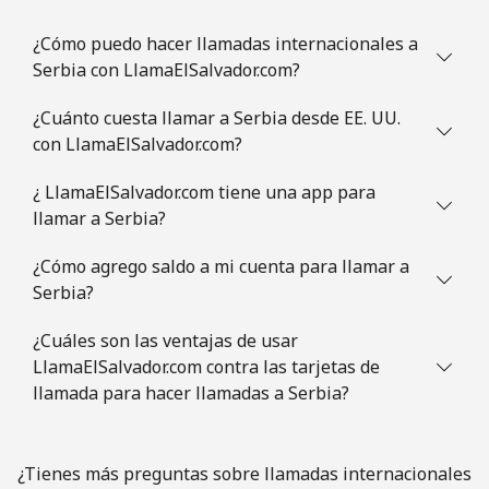
Celular
⁦4.9¢⁩
204 min por ⁦$10⁩
⁦13¢⁩
¿Cómo puedo hacer llamadas internacionales a
Serbia con LlamaElSalvador.com?
Slovenia
¿Cuánto cuesta llamar a Serbia desde EE. UU.
Línea fija
⁦49.5¢⁩
20 min por ⁦$10⁩
-
con LlamaElSalvador.com?
Celular
⁦75.9¢⁩
13 min por ⁦$10⁩
-
¿ LlamaElSalvador.com tiene una app para
llamar a Serbia?
Solomon Islands
¿Cómo agrego saldo a mi cuenta para llamar a
Serbia?
All
⁦238.9¢⁩
4 min por ⁦$10⁩
-
country
¿Cuáles son las ventajas de usar
LlamaElSalvador.com contra las tarjetas de
Somalia
llamada para hacer llamadas a Serbia?
Línea fija
⁦83.5¢⁩
11 min por ⁦$10⁩
-
¿Tienes más preguntas sobre llamadas internacionales