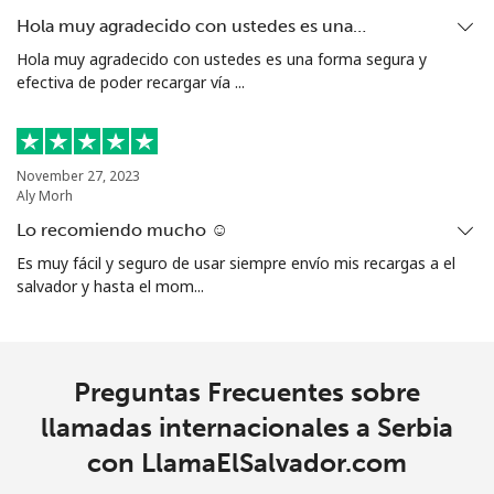
Celular
⁦90.5¢⁩
11 min por ⁦$10⁩
-
Hola muy agradecido con ustedes es una…
Hola muy agradecido con ustedes es una forma segura y
Singapore
efectiva de poder recargar vía ...
Línea fija
⁦2.4¢⁩
416 min por ⁦$10⁩
-
Celular
⁦2.5¢⁩
400 min por ⁦$10⁩
-
November 27, 2023
Aly Morh
Sint Maarten
Lo recomiendo mucho ☺️
Es muy fácil y seguro de usar siempre envío mis recargas a el
salvador y hasta el mom...
Línea fija
⁦33.9¢⁩
29 min por ⁦$10⁩
-
Celular
⁦33.9¢⁩
29 min por ⁦$10⁩
-
Preguntas Frecuentes sobre
Slovakia
llamadas internacionales a Serbia
con LlamaElSalvador.com
Línea fija
⁦1.5¢⁩
665 min por ⁦$10⁩
-