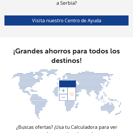
Celular
⁦78.5¢⁩
12 min por ⁦$10⁩
-
a Serbia?
South Africa
Visita nuestro Centro de Ayuda
Línea fija
⁦17.5¢⁩
57 min por ⁦$10⁩
-
Celular
⁦14.9¢⁩
67 min por ⁦$10⁩
⁦10¢⁩
¡Grandes ahorros para todos los
destinos!
South Korea
Línea fija
⁦6.9¢⁩
144 min por ⁦$10⁩
-
Celular
⁦4.5¢⁩
222 min por ⁦$10⁩
⁦10¢⁩
South Sudan
Celular
⁦102.5¢⁩
9 min por ⁦$10⁩
-
¿Buscas ofertas? ¡Usa tu Calculadora para ver