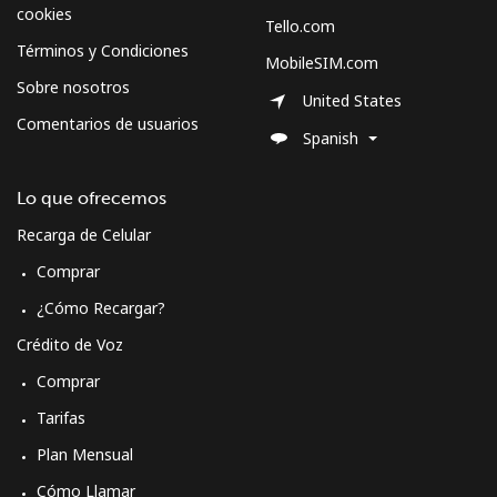
cookies
Sweden
Tello.com
Términos y Condiciones
MobileSIM.com
Línea fija
⁦2.4¢⁩
416 min por ⁦$10⁩
-
Sobre nosotros
United States
Comentarios de usuarios
Celular
⁦8.5¢⁩
117 min por ⁦$10⁩
⁦12¢⁩
Spanish
Switzerland
Lo que ofrecemos
Recarga de Celular
Línea fija
⁦5.9¢⁩
169 min por ⁦$10⁩
-
Comprar
Celular
⁦23.5¢⁩
42 min por ⁦$10⁩
⁦15¢⁩
¿Cómo Recargar?
Crédito de Voz
Syria
Comprar
Tarifas
Línea fija
⁦33.9¢⁩
29 min por ⁦$10⁩
-
Plan Mensual
Celular
⁦33.9¢⁩
29 min por ⁦$10⁩
⁦50¢⁩
Cómo Llamar