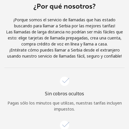
Al abrir una cuenta en este sitio web, estoy de acuerdo con
¿Por qué nosotros?
estos
Términos y condiciones.
¡Porque somos el servicio de llamadas que has estado
buscando para llamar a Serbia por las mejores tarifas!
Únete
Las llamadas de larga distancia no podrían ser más fáciles que
esto: elige tarjetas de llamada prepagadas, crea una cuenta,
compra crédito de voz en línea y llama a casa.
¡Entérate cómo puedes llamar a Serbia desde el extranjero
usando nuestro servicio de llamadas fácil, seguro y confiable!
¡Hola!
Inicia sesión o
REGÍSTRATE →
Sin cobros ocultos
Pagas sólo los minutos que utilizas, nuestras tarifas incluyen
impuestos.
¿Olvidaste tu contraseña? →