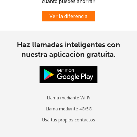
cuánto puedes ahorrar!
Spain
Ver la diferencia
Línea fija
⁦1.5¢⁩
665 min por ⁦$10⁩
-
Celular
⁦1.7¢⁩
588 min por ⁦$10⁩
⁦10¢⁩
Haz llamadas inteligentes con
nuestra aplicación gratuita.
Sri Lanka
Línea fija
⁦38.9¢⁩
25 min por ⁦$10⁩
-
Celular
⁦33.5¢⁩
29 min por ⁦$10⁩
-
Llama mediante Wi-Fi
St Helena
Llama mediante 4G/5G
All
⁦412.9¢⁩
2 min por ⁦$10⁩
-
Usa tus propios contactos
country