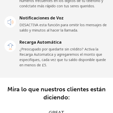
números frecuentes en los dígitos de tu teléfono y
Línea fija
⁦102.5p⁩
9 min por ⁦£10⁩
-
conéctate más rápido con tus seres queridos.
Celular
⁦102.9p⁩
9 min por ⁦£10⁩
⁦20p⁩
Notificaciones de Voz
DESACTIVA esta función para omitir los mensajes de
Paraguay
saldo y minutos al hacer la llamada.
Línea fija
⁦3.5p⁩
285 min por ⁦£10⁩
-
Recarga Automática
¿Preocupado por quedarte sin crédito? Activa la
Celular
⁦5.5p⁩
181 min por ⁦£10⁩
⁦6p⁩
Recarga Automatica y agregaremos el monto que
especifiques, cada vez que tu saldo disponible quede
en menos de ⁦£5⁩.
Peru
Línea fija
⁦1.5p⁩
665 min por ⁦£10⁩
-
Mira lo que nuestros clientes están
Celular
⁦1.5p⁩
665 min por ⁦£10⁩
-
diciendo:
Philippines
GREAT