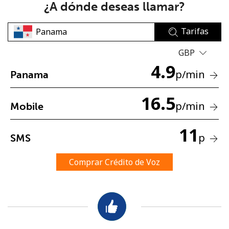
¿A dónde deseas llamar?
Tarifas
GBP
4.9
p
/min
Panama
No se ha creado una contraseña
16.5
Mínimo 8 caracteres
p
/min
Mobile
Una letra mayúscula y una minúscula
Un número
11
Un caracter especial
p
SMS
Comprar Crédito de Voz
Mantente en contacto para recibir nuestras mejores
ofertas.