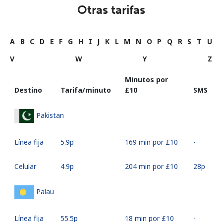
Otras tarifas
A
B
C
D
E
F
G
H
I
J
K
L
M
N
O
P
Q
R
S
T
U
V
W
Y
Z
Minutos por
Destino
Tarifa/minuto
⁦£10⁩
SMS
Pakistan
Línea fija
⁦5.9p⁩
169 min por ⁦£10⁩
-
Celular
⁦4.9p⁩
204 min por ⁦£10⁩
⁦28p⁩
Palau
Línea fija
⁦55.5p⁩
18 min por ⁦£10⁩
-