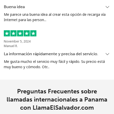
Buena idea
All
⁦1.5p⁩
665 min por ⁦£10⁩
⁦4p⁩
country
Me parece una buena idea al crear esta opción de recarga vía
Internet para las person...
November 5, 2024
Manuel R.
La información rápidamente y precisa del servicio.
Me gusta mucho el servicio muy fácil y rápido. Su precio está
muy bueno y cómodo. Otr...
Preguntas Frecuentes sobre
llamadas internacionales a Panama
con LlamaElSalvador.com