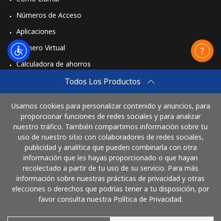
Números de Acceso
Aplicaciones
Número Virtual
Calculadora de ahorros
Travel eSIM
Todos Los Productos
Comprar
Usamos cookies para personalizar contenido y anuncios, para
Cómo funciona
proporcionar funciones de redes sociales y para analizar
nuestro tráfico. También compartimos información sobre tu
uso de nuestro sitio con colaboradores de redes sociales,
publicidad y analítica que pueden combinarla con otra
Paga con
información que les hayas proporcionado o que hayan
recolectado a partir de tu uso de su servicio. Para más
información sobre nuestras prácticas de privacidad y otras
elecciones o derechos que podrías tener a tu disposición, por
favor consulta nuestra Política de Privacidad.