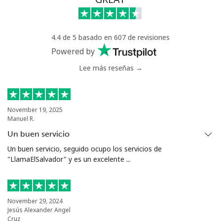
Línea fija
⁦17.9p⁩
55 min por ⁦£10⁩
-
Celular
⁦10.5p⁩
95 min por ⁦£10⁩
-
4.4 de 5 basado en 607 de revisiones
Powered by
Poland
Lee más reseñas →
Línea fija
⁦1.5p⁩
665 min por ⁦£10⁩
-
November 19, 2025
Celular
⁦1.6p⁩
625 min por ⁦£10⁩
⁦6p⁩
Manuel R.
Un buen servicio
Portugal
Un buen servicio, seguido ocupo los servicios de
"LlamaElSalvador" y es un excelente ...
Línea fija
⁦1.5p⁩
665 min por ⁦£10⁩
-
Celular
⁦2.9p⁩
344 min por ⁦£10⁩
⁦6p⁩
November 29, 2024
Jesús Alexander Angel
Puerto Rico
Cruz