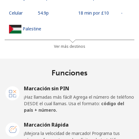
Celular
⁦54.9p⁩
18 min por ⁦£10⁩
-
Palestine
Línea fija
⁦22.9p⁩
43 min por ⁦£10⁩
-
Ver más destinos
Celular
⁦27.5p⁩
36 min por ⁦£10⁩
-
Funciones
Panama
Marcación sin PIN
Línea fija
⁦4.9p⁩
204 min por ⁦£10⁩
-
¡Haz llamadas más fácil! Agrega el número de teléfono
DESDE el cual llamas. Usa el formato:
código del
Celular
⁦16.5p⁩
60 min por ⁦£10⁩
⁦11p⁩
país + número.
Papua New Guinea
Marcación Rápida
¡Mejora la velocidad de marcado! Programa tus