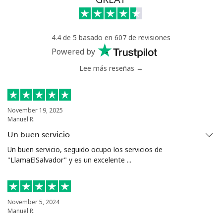
Línea fija
⁦29.9c⁩
33 min por ⁦$10⁩
-
Celular
⁦18.9c⁩
52 min por ⁦$10⁩
-
4.4 de 5 basado en 607 de revisiones
Powered by
Poland
Lee más reseñas →
Línea fija
⁦1.5c⁩
665 min por ⁦$10⁩
-
November 19, 2025
Celular
⁦2.5c⁩
400 min por ⁦$10⁩
⁦11c⁩
Manuel R.
Un buen servicio
Portugal
Un buen servicio, seguido ocupo los servicios de
"LlamaElSalvador" y es un excelente ...
Línea fija
⁦1.6c⁩
625 min por ⁦$10⁩
-
Celular
⁦4.9c⁩
204 min por ⁦$10⁩
⁦11c⁩
November 5, 2024
Manuel R.
Puerto Rico