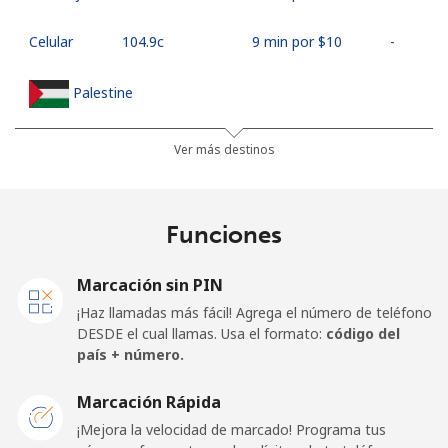
Celular
⁦104.9c⁩
9 min por ⁦$10⁩
-
Palestine
Línea fija
⁦38.9c⁩
25 min por ⁦$10⁩
-
Ver más destinos
Celular
⁦46.5c⁩
21 min por ⁦$10⁩
-
Funciones
Panama
Marcación sin PIN
Línea fija
⁦7.9c⁩
126 min por ⁦$10⁩
-
¡Haz llamadas más fácil! Agrega el número de teléfono
DESDE el cual llamas. Usa el formato:
código del
Celular
⁦27.5c⁩
36 min por ⁦$10⁩
⁦22c⁩
país + número.
Papua New Guinea
Marcación Rápida
¡Mejora la velocidad de marcado! Programa tus