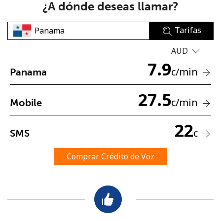
¿A dónde deseas llamar?
Tarifas
AUD
7.9
c
/min
Panama
No se ha creado una contraseña
27.5
Mínimo 8 caracteres
c
/min
Mobile
Una letra mayúscula y una minúscula
Un número
22
Un caracter especial
c
SMS
Comprar Crédito de Voz
Mantente en contacto para recibir nuestras mejores
ofertas.