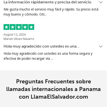
La información rápidamente y precisa del servicio.
All
⁦1.5c⁩
665 min por ⁦$10⁩
⁦7c⁩
Me gusta mucho el servicio muy fácil y rápido. Su precio está
country
muy bueno y cómodo. Otr...
August 12, 2024
Marvin Ulises Navarro
Hola muy agradecido con ustedes es una…
Hola muy agradecido con ustedes es una forma segura y
efectiva de poder recargar vía ...
Preguntas Frecuentes sobre
llamadas internacionales a Panama
con LlamaElSalvador.com