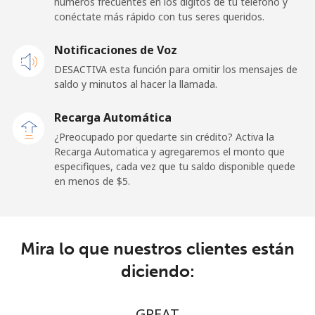
números frecuentes en los dígitos de tu teléfono y
Línea fija
⁦197.5c⁩
5 min por ⁦$10⁩
-
conéctate más rápido con tus seres queridos.
Celular
⁦197.9c⁩
5 min por ⁦$10⁩
⁦39c⁩
Notificaciones de Voz
DESACTIVA esta función para omitir los mensajes de
Paraguay
saldo y minutos al hacer la llamada.
Línea fija
⁦5.5c⁩
181 min por ⁦$10⁩
-
Recarga Automática
¿Preocupado por quedarte sin crédito? Activa la
Celular
⁦9.9c⁩
101 min por ⁦$10⁩
⁦11c⁩
Recarga Automatica y agregaremos el monto que
especifiques, cada vez que tu saldo disponible quede
en menos de ⁦$5⁩.
Peru
Línea fija
⁦1.5c⁩
665 min por ⁦$10⁩
-
Mira lo que nuestros clientes están
Celular
⁦1.5c⁩
665 min por ⁦$10⁩
-
diciendo:
Philippines
GREAT