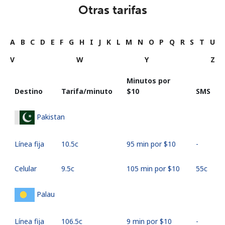
Otras tarifas
A
B
C
D
E
F
G
H
I
J
K
L
M
N
O
P
Q
R
S
T
U
V
W
Y
Z
Minutos por
Destino
Tarifa/minuto
⁦$10⁩
SMS
Pakistan
Línea fija
⁦10.5c⁩
95 min por ⁦$10⁩
-
Celular
⁦9.5c⁩
105 min por ⁦$10⁩
⁦55c⁩
Palau
Línea fija
⁦106.5c⁩
9 min por ⁦$10⁩
-