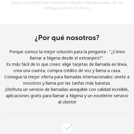
línea y está hecho para llamadas virtuales internacionales. No se
Al abrir una cuenta en este sitio web, estoy de acuerdo con
entrega un producto físico.
estos
Términos y condiciones.
Únete
¿Por qué nosotros?
Porque somos la mejor solución para la pregunta : "¿Cómo
llamar a Nigeria desde el extranjero?".
¡Hola!
Es más fácil de lo que crees: elige tarjetas de llamada en línea,
crea una cuenta, compra crédito de voz y llama a casa.
Consigue la mejor oferta para llamadas internacionales: únete a
Inicia sesión o
REGÍSTRATE →
nosotros y llama por las tarifas más baratas.
¡Disfruta un servicio de llamadas asequible con calidad increíble,
aplicaciones gratis para llamar a Nigeria y un excelente servicio
al cliente!
¿Olvidaste tu contraseña? →