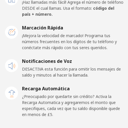
¡Haz llamadas más fácil! Agrega el número de teléfono
Celular
⁦18.5p⁩
54 min por ⁦£10⁩
⁦11p⁩
DESDE el cual llamas. Usa el formato:
código del
país + número.
New Caledonia
Marcación Rápida
Línea fija
⁦34.9p⁩
28 min por ⁦£10⁩
-
¡Mejora la velocidad de marcado! Programa tus
números frecuentes en los dígitos de tu teléfono y
conéctate más rápido con tus seres queridos.
Celular
⁦37.9p⁩
26 min por ⁦£10⁩
⁦9p⁩
Notificaciones de Voz
New Zealand
DESACTIVA esta función para omitir los mensajes de
saldo y minutos al hacer la llamada.
Línea fija
⁦2.1p⁩
476 min por ⁦£10⁩
-
Recarga Automática
Celular
⁦5.5p⁩
181 min por ⁦£10⁩
⁦10p⁩
¿Preocupado por quedarte sin crédito? Activa la
Recarga Automatica y agregaremos el monto que
Nicaragua
especifiques, cada vez que tu saldo disponible quede
en menos de ⁦£5⁩.
Línea fija
⁦15.9p⁩
62 min por ⁦£10⁩
-