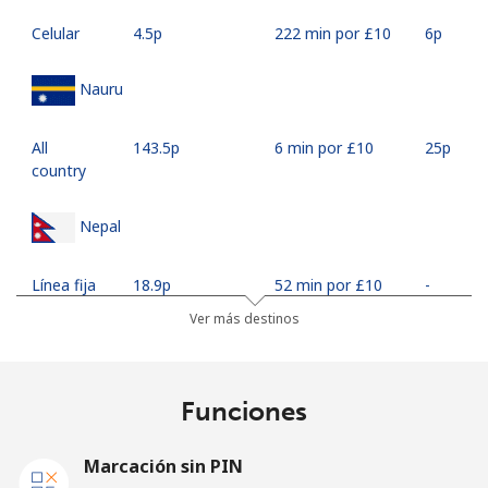
Celular
⁦4.5p⁩
222 min por ⁦£10⁩
⁦6p⁩
Nauru
All
⁦143.5p⁩
6 min por ⁦£10⁩
⁦25p⁩
country
Nepal
Línea fija
⁦18.9p⁩
52 min por ⁦£10⁩
-
Ver más destinos
Celular
⁦20.9p⁩
47 min por ⁦£10⁩
-
Netherlands
Funciones
Línea fija
⁦1.5p⁩
665 min por ⁦£10⁩
-
Marcación sin PIN