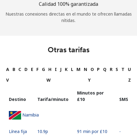
Calidad 100% garantizada
Nuestras conexiones directas en el mundo te ofrecen llamadas
nítidas.
Otras tarifas
A
B
C
D
E
F
G
H
I
J
K
L
M
N
O
P
Q
R
S
T
U
V
W
Y
Z
Minutos por
Destino
Tarifa/minuto
⁦£10⁩
SMS
Namibia
Línea fija
⁦10.9p⁩
91 min por ⁦£10⁩
-