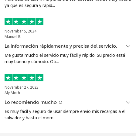
country
ya que es segura y rápid...
Norfolk Island
November 5, 2024
Manuel R.
All
⁦154.9p⁩
6 min por ⁦£10⁩
-
country
La información rápidamente y precisa del servicio.
Me gusta mucho el servicio muy fácil y rápido. Su precio está
North Korea
muy bueno y cómodo. Otr...
All
⁦56.9p⁩
17 min por ⁦£10⁩
-
country
November 27, 2023
Aly Morh
Norway
Lo recomiendo mucho ☺️
Es muy fácil y seguro de usar siempre envío mis recargas a el
Línea fija
⁦1.5p⁩
665 min por ⁦£10⁩
-
salvador y hasta el mom...
Celular
⁦1.5p⁩
665 min por ⁦£10⁩
⁦7p⁩