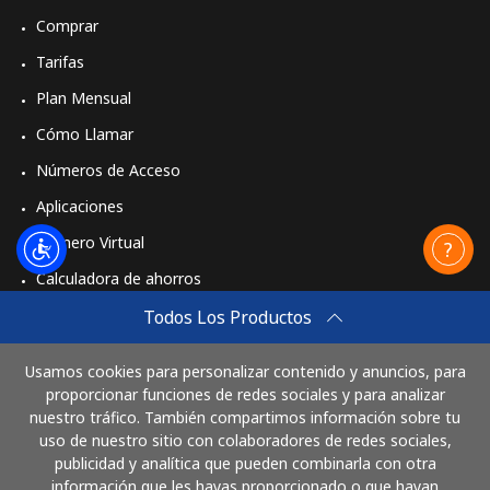
Comprar
Tarifas
Plan Mensual
Cómo Llamar
Números de Acceso
Aplicaciones
Número Virtual
Calculadora de ahorros
Travel eSIM
Todos Los Productos
Comprar
Usamos cookies para personalizar contenido y anuncios, para
Cómo funciona
proporcionar funciones de redes sociales y para analizar
nuestro tráfico. También compartimos información sobre tu
uso de nuestro sitio con colaboradores de redes sociales,
publicidad y analítica que pueden combinarla con otra
Paga con
información que les hayas proporcionado o que hayan