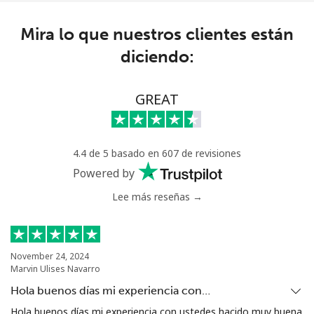
Celular
⁦27.9p⁩
35 min por ⁦£10⁩
⁦21p⁩
Mira lo que nuestros clientes están
diciendo:
Niger
Línea fija
⁦41.9p⁩
23 min por ⁦£10⁩
-
GREAT
Celular
⁦36.9p⁩
27 min por ⁦£10⁩
⁦25p⁩
4.4 de 5 basado en 607 de revisiones
Nigeria
Powered by
Lee más reseñas →
Línea fija
⁦17.9p⁩
55 min por ⁦£10⁩
-
Celular
⁦12.9p⁩
77 min por ⁦£10⁩
⁦28p⁩
November 24, 2024
Marvin Ulises Navarro
Niue
Hola buenos días mi experiencia con…
All
⁦158.9p⁩
6 min por ⁦£10⁩
-
Hola buenos días mi experiencia con ustedes hacido muy buena