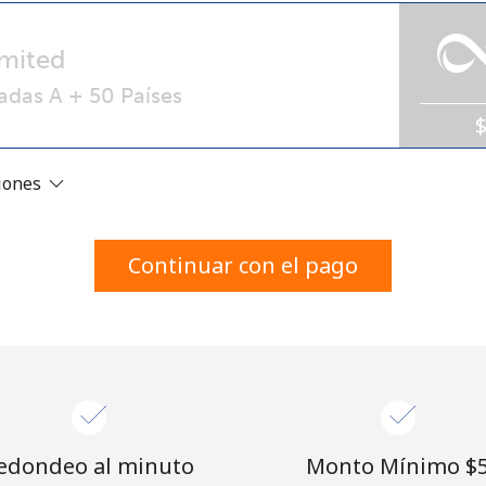
Un número
Un caracter especial
mited
adas A + 50 Países
ciones
Mantente en contacto para recibir nuestras mejores
ofertas.
Continuar con el pago
Al abrir una cuenta en este sitio web, estoy de
acuerdo con estos
Términos y condiciones.
Únete
edondeo al minuto
Monto Mínimo ⁦$5