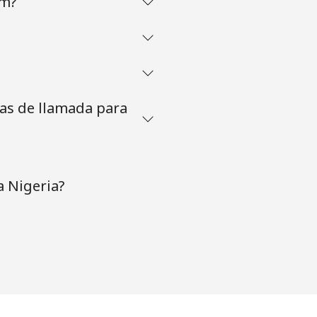
om?
tas de llamada para
a Nigeria?