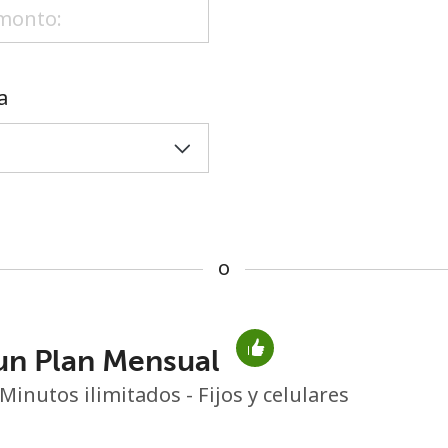
o
a
o
un Plan Mensual
No se ha creado una contraseña
Minutos ilimitados - Fijos y celulares
Mínimo 8 caracteres
Una letra mayúscula y una minúscula