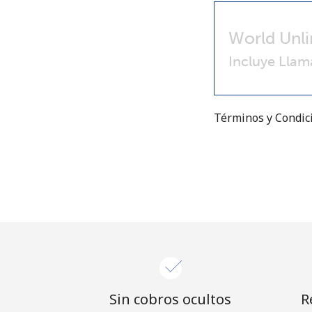
World Unli
Incluye Llam
Términos y Condi
Sin cobros ocultos
R