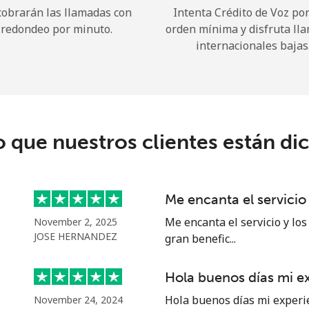
cobrarán las llamadas con
Intenta Crédito de Voz po
redondeo por minuto.
orden mínima y disfruta ll
¡Hola!
internacionales bajas
Inicia sesión o
REGÍSTRATE →
o que nuestros clientes están di
Me encanta el servicio
¿Olvidaste tu contraseña? →
Me encanta el servicio y los
November 2, 2025
JOSE HERNANDEZ
gran benefic...
Iniciar Sesión
Hola buenos días mi e
Hola buenos días mi experi
November 24, 2024