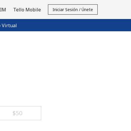
SIM
Tello Mobile
Iniciar Sesión / Únete
Virtual
⁦$50⁩