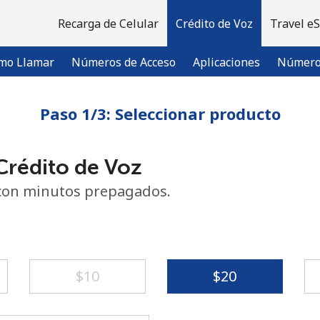
Recarga de Celular
Crédito de Voz
Travel e
mo Llamar
Números de Acceso
Aplicaciones
Número 
Paso 1/3: Seleccionar producto
¡Bienvenido!
rédito de Voz
¿Ya tienes una cuenta?
Inicia sesión →
con minutos prepagados.
Regístrate con
⁦$10⁩
⁦$20⁩