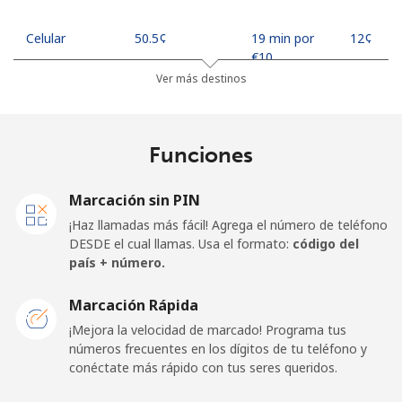
Celular
⁦50.5¢⁩
19 min por
⁦12¢⁩
⁦€10⁩
Ver más destinos
Madagascar
Funciones
Línea fija
⁦73.9¢⁩
13 min por
-
⁦€10⁩
Marcación sin PIN
Celular
⁦79.9¢⁩
12 min por
-
¡Haz llamadas más fácil! Agrega el número de teléfono
⁦€10⁩
DESDE el cual llamas. Usa el formato:
código del
país + número.
Malawi
Marcación Rápida
Línea fija
⁦55.9¢⁩
17 min por
-
¡Mejora la velocidad de marcado! Programa tus
⁦€10⁩
números frecuentes en los dígitos de tu teléfono y
conéctate más rápido con tus seres queridos.
Celular
⁦55.9¢⁩
17 min por
-