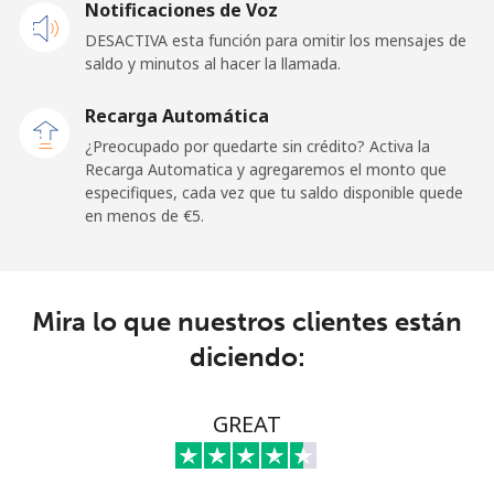
Notificaciones de Voz
⁦€10⁩
DESACTIVA esta función para omitir los mensajes de
saldo y minutos al hacer la llamada.
Malaysia
Recarga Automática
Línea fija
⁦1.5¢⁩
665 min por
-
¿Preocupado por quedarte sin crédito? Activa la
⁦€10⁩
Recarga Automatica y agregaremos el monto que
especifiques, cada vez que tu saldo disponible quede
Celular
⁦1.5¢⁩
665 min por
-
en menos de ⁦€5⁩.
⁦€10⁩
Maldives
Mira lo que nuestros clientes están
Línea fija
⁦99.5¢⁩
10 min por
-
diciendo:
⁦€10⁩
Celular
⁦98.5¢⁩
10 min por
-
GREAT
⁦€10⁩