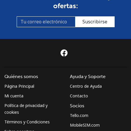
ofertas:
Línea fija
⁦3.5¢⁩
285 min por
-
⁦€10⁩
Suscribirse
Celular
⁦2.5¢⁩
400 min por
-
⁦€10⁩
Montenegro
Línea fija
⁦37.5¢⁩
26 min por
-
⁦€10⁩
Quiénes somos
Ayuda y Soporte
Página Principal
Centro de Ayuda
Celular
⁦53.9¢⁩
18 min por
-
⁦€10⁩
Mi cuenta
Contacto
Política de privacidad y
Socios
Montserrat
cookies
Tello.com
Términos y Condiciones
All country
⁦33.5¢⁩
29 min por
-
MobileSIM.com
⁦€10⁩