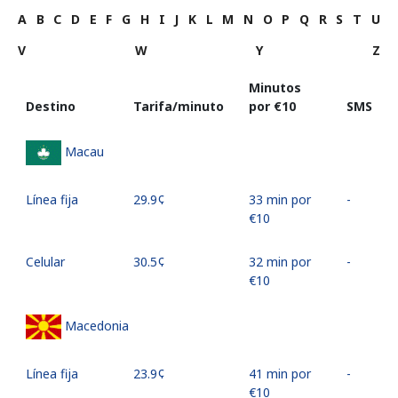
A
B
C
D
E
F
G
H
I
J
K
L
M
N
O
P
Q
R
S
T
U
V
W
Y
Z
Minutos
Destino
Tarifa/minuto
por ⁦€10⁩
SMS
Macau
Línea fija
⁦29.9¢⁩
33 min por
-
⁦€10⁩
Celular
⁦30.5¢⁩
32 min por
-
⁦€10⁩
Macedonia
Línea fija
⁦23.9¢⁩
41 min por
-
⁦€10⁩