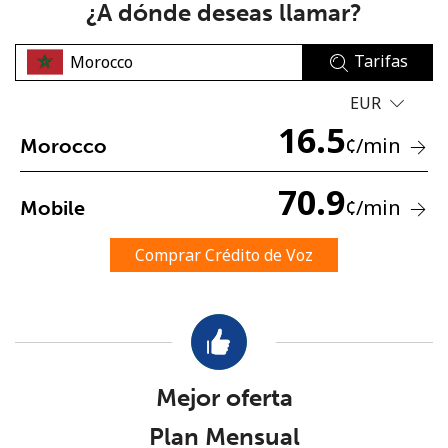
¿A dónde deseas llamar?
Tarifas
EUR
16.5
¢
/min
Morocco
No se ha creado una contraseña
70.9
Mínimo 8 caracteres
¢
/min
Mobile
Una letra mayúscula y una minúscula
Un número
Comprar Crédito de Voz
Un caracter especial
Mejor oferta
Mantente en contacto para recibir nuestras mejores
Plan Mensual
ofertas.