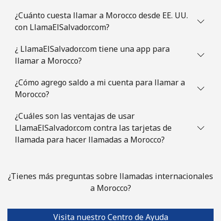
Mauritania
¿Cuánto cuesta llamar a Morocco desde EE. UU.
con LlamaElSalvador.com?
Línea fija
⁦78.5¢⁩
12 min por
-
⁦€10⁩
¿ LlamaElSalvador.com tiene una app para
llamar a Morocco?
Celular
⁦80.9¢⁩
12 min por
-
⁦€10⁩
¿Cómo agrego saldo a mi cuenta para llamar a
Morocco?
Mauritius
¿Cuáles son las ventajas de usar
LlamaElSalvador.com contra las tarjetas de
Línea fija
⁦7.5¢⁩
133 min por
-
llamada para hacer llamadas a Morocco?
⁦€10⁩
Celular
⁦6.9¢⁩
144 min por
⁦28¢⁩
¿Tienes más preguntas sobre llamadas internacionales
⁦€10⁩
a Morocco?
Mayotte Island
Visita nuestro Centro de Ayuda