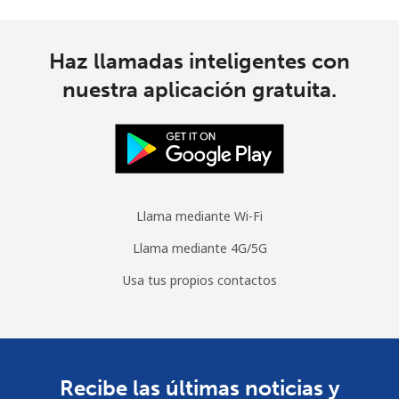
Moldova
Haz llamadas inteligentes con
Línea fija
⁦35.5¢⁩
28 min por
-
nuestra aplicación gratuita.
⁦€10⁩
Celular
⁦35.9¢⁩
27 min por
⁦28¢⁩
⁦€10⁩
Monaco
Llama mediante Wi-Fi
Llama mediante 4G/5G
Línea fija
⁦38.5¢⁩
25 min por
-
⁦€10⁩
Usa tus propios contactos
Celular
⁦48.5¢⁩
20 min por
⁦9¢⁩
⁦€10⁩
Mongolia
Recibe las últimas noticias y