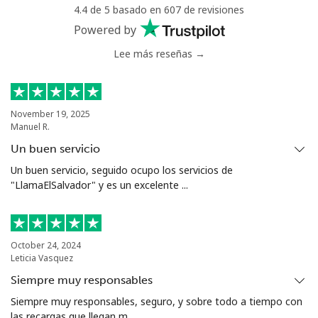
Mali
4.4 de 5 basado en 607 de revisiones
Powered by
Línea fija
⁦48.9¢⁩
20 min por
-
Lee más reseñas →
⁦€10⁩
Celular
⁦52.5¢⁩
19 min por
⁦16¢⁩
⁦€10⁩
November 19, 2025
Manuel R.
Malta
Un buen servicio
Un buen servicio, seguido ocupo los servicios de
Línea fija
⁦35.5¢⁩
28 min por
-
"LlamaElSalvador" y es un excelente ...
⁦€10⁩
Celular
⁦56.5¢⁩
17 min por
⁦7¢⁩
⁦€10⁩
October 24, 2024
Leticia Vasquez
Mariana Islands
Siempre muy responsables
Siempre muy responsables, seguro, y sobre todo a tiempo con
las recargas que llegan m...