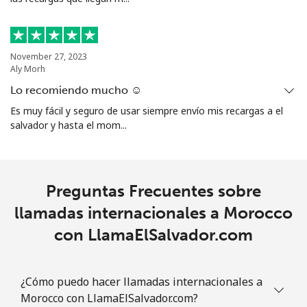
All country
⁦9.9¢⁩
101 min por
-
⁦€10⁩
Marshall Islands
November 27, 2023
Aly Morh
Línea fija
⁦31.5¢⁩
31 min por
-
Lo recomiendo mucho ☺️
⁦€10⁩
Es muy fácil y seguro de usar siempre envío mis recargas a el
salvador y hasta el mom...
Celular
⁦31.5¢⁩
31 min por
-
⁦€10⁩
Martinique
Preguntas Frecuentes sobre
llamadas internacionales a Morocco
Línea fija
⁦5.9¢⁩
169 min por
-
con LlamaElSalvador.com
⁦€10⁩
Celular
⁦28.5¢⁩
35 min por
-
¿Cómo puedo hacer llamadas internacionales a
⁦€10⁩
Morocco con LlamaElSalvador.com?