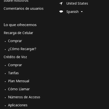
Sobre nosotros
United States
Comentarios de usuarios
Morocco
Spanish
Línea fija
⁦16.5¢⁩
60 min por
-
Lo que ofrecemos
⁦€10⁩
Recarga de Celular
Comprar
Celular
⁦70.9¢⁩
14 min por
-
⁦€10⁩
¿Cómo Recargar?
Crédito de Voz
Mozambique
Comprar
Línea fija
⁦33.5¢⁩
29 min por
-
Tarifas
⁦€10⁩
Plan Mensual
Celular
⁦34.5¢⁩
28 min por
-
Cómo Llamar
⁦€10⁩
Números de Acceso
Aplicaciones
Mobile -
⁦41.5¢⁩
24 min por
-