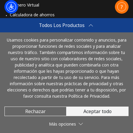
Vodacom
⁦€10⁩
Número Virtual
Calculadora de ahorros
Myanmar
Travel eSIM
Todos Los Productos
Línea fija
⁦25.9¢⁩
38 min por
-
Comprar
⁦€10⁩
Usamos cookies para personalizar contenido y anuncios, para
Cómo funciona
proporcionar funciones de redes sociales y para analizar
nuestro tráfico. También compartimos información sobre tu
Celular
⁦23.5¢⁩
42 min por
⁦24¢⁩
uso de nuestro sitio con colaboradores de redes sociales,
⁦€10⁩
publicidad y analítica que pueden combinarla con otra
Paga con
información que les hayas proporcionado o que hayan
recolectado a partir de tu uso de su servicio. Para más
información sobre nuestras prácticas de privacidad y otras
elecciones o derechos que podrías tener a tu disposición, por
favor consulta nuestra Política de Privacidad.
Rechazar
Aceptar todo
© 2026 LlamaElSalvador
Más opciones