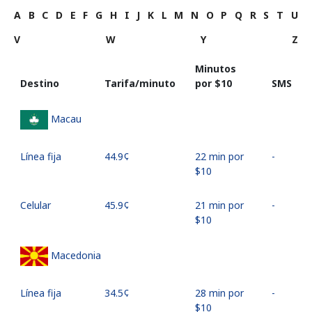
A
B
C
D
E
F
G
H
I
J
K
L
M
N
O
P
Q
R
S
T
U
V
W
Y
Z
Minutos
Destino
Tarifa/minuto
por ⁦$10⁩
SMS
Macau
Línea fija
⁦44.9¢⁩
22 min por
-
⁦$10⁩
Celular
⁦45.9¢⁩
21 min por
-
⁦$10⁩
Macedonia
Línea fija
⁦34.5¢⁩
28 min por
-
⁦$10⁩