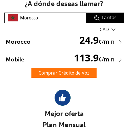
¿A dónde deseas llamar?
Tarifas
CAD
24.9
¢
/min
Morocco
No se ha creado una contraseña
113.9
Mínimo 8 caracteres
¢
/min
Mobile
Una letra mayúscula y una minúscula
Un número
Comprar Crédito de Voz
Un caracter especial
Mejor oferta
Mantente en contacto para recibir nuestras mejores
Plan Mensual
ofertas.