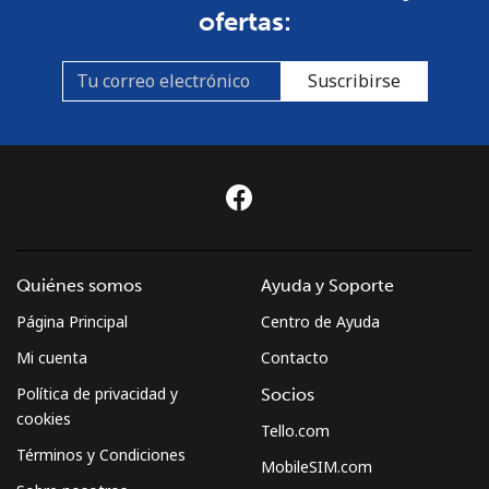
ofertas:
Línea fija
⁦4.5¢⁩
222 min por
-
⁦$10⁩
Suscribirse
Celular
⁦3.5¢⁩
285 min por
-
⁦$10⁩
Montenegro
Línea fija
⁦56.5¢⁩
17 min por
-
⁦$10⁩
Quiénes somos
Ayuda y Soporte
Página Principal
Centro de Ayuda
Celular
⁦86.9¢⁩
11 min por
-
⁦$10⁩
Mi cuenta
Contacto
Política de privacidad y
Socios
Montserrat
cookies
Tello.com
Términos y Condiciones
All country
⁦52.9¢⁩
18 min por
-
MobileSIM.com
⁦$10⁩