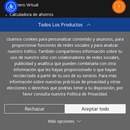
Vodacom
⁦$10⁩
Número Virtual
Calculadora de ahorros
Myanmar
Travel eSIM
Todos Los Productos
Línea fija
⁦36.5¢⁩
27 min por
-
Comprar
⁦$10⁩
Usamos cookies para personalizar contenido y anuncios, para
Cómo funciona
proporcionar funciones de redes sociales y para analizar
nuestro tráfico. También compartimos información sobre tu
Celular
⁦33.5¢⁩
29 min por
⁦39¢⁩
uso de nuestro sitio con colaboradores de redes sociales,
⁦$10⁩
publicidad y analítica que pueden combinarla con otra
Paga con
información que les hayas proporcionado o que hayan
recolectado a partir de tu uso de su servicio. Para más
información sobre nuestras prácticas de privacidad y otras
elecciones o derechos que podrías tener a tu disposición, por
favor consulta nuestra Política de Privacidad.
Rechazar
Aceptar todo
© 2026 LlamaElSalvador
Más opciones