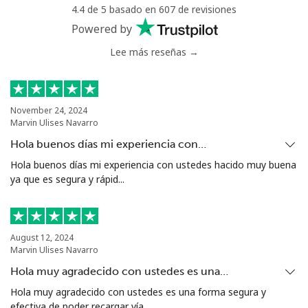
Mali
4.4 de 5 basado en 607 de revisiones
Powered by
Línea fija
⁦73.5¢⁩
13 min por
-
Lee más reseñas →
⁦$10⁩
Celular
⁦78.5¢⁩
12 min por
⁦25¢⁩
⁦$10⁩
November 24, 2024
Marvin Ulises Navarro
Malta
Hola buenos días mi experiencia con…
Hola buenos días mi experiencia con ustedes hacido muy buena
Línea fija
⁦53.5¢⁩
18 min por
-
ya que es segura y rápid...
⁦$10⁩
Celular
⁦84.9¢⁩
11 min por
⁦12¢⁩
⁦$10⁩
August 12, 2024
Marvin Ulises Navarro
Mariana Islands
Hola muy agradecido con ustedes es una…
Hola muy agradecido con ustedes es una forma segura y
efectiva de poder recargar vía ...