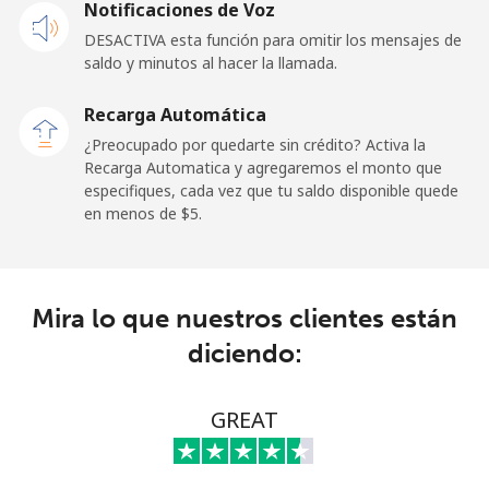
Notificaciones de Voz
⁦$10⁩
DESACTIVA esta función para omitir los mensajes de
saldo y minutos al hacer la llamada.
Malaysia
Recarga Automática
Línea fija
⁦1.9¢⁩
526 min por
-
¿Preocupado por quedarte sin crédito? Activa la
⁦$10⁩
Recarga Automatica y agregaremos el monto que
especifiques, cada vez que tu saldo disponible quede
Celular
⁦1.9¢⁩
526 min por
-
en menos de ⁦$5⁩.
⁦$10⁩
Maldives
Mira lo que nuestros clientes están
Línea fija
⁦159.9¢⁩
6 min por
-
diciendo:
⁦$10⁩
Celular
⁦158.9¢⁩
6 min por
-
GREAT
⁦$10⁩