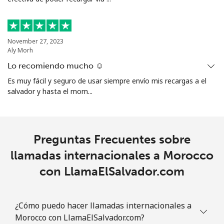
All country
⁦14.9¢⁩
67 min por
-
⁦$10⁩
Marshall Islands
November 27, 2023
Aly Morh
Línea fija
⁦47.5¢⁩
21 min por
-
Lo recomiendo mucho ☺️
⁦$10⁩
Es muy fácil y seguro de usar siempre envío mis recargas a el
salvador y hasta el mom...
Celular
⁦47.5¢⁩
21 min por
-
⁦$10⁩
Martinique
Preguntas Frecuentes sobre
llamadas internacionales a Morocco
Línea fija
⁦9.5¢⁩
105 min por
-
con LlamaElSalvador.com
⁦$10⁩
Celular
⁦42.5¢⁩
23 min por
-
¿Cómo puedo hacer llamadas internacionales a
⁦$10⁩
Morocco con LlamaElSalvador.com?