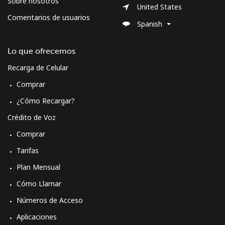
Sobre nosotros
United States
Comentarios de usuarios
Morocco
Spanish
Línea fija
⁦24.9¢⁩
40 min por
-
Lo que ofrecemos
⁦$10⁩
Recarga de Celular
Comprar
Celular
⁦113.9¢⁩
8 min por
-
⁦$10⁩
¿Cómo Recargar?
Crédito de Voz
Mozambique
Comprar
Línea fija
⁦50.9¢⁩
19 min por
-
Tarifas
⁦$10⁩
Plan Mensual
Celular
⁦51.9¢⁩
19 min por
-
Cómo Llamar
⁦$10⁩
Números de Acceso
Aplicaciones
Mobile -
⁦62.5¢⁩
16 min por
-