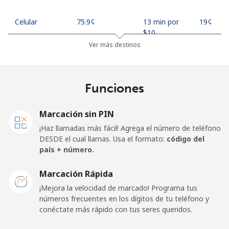
Celular
⁦75.9¢⁩
13 min por
⁦19¢⁩
⁦$10⁩
Ver más destinos
Madagascar
Funciones
Línea fija
⁦119.5¢⁩
8 min por
-
⁦$10⁩
Marcación sin PIN
Celular
⁦128.5¢⁩
7 min por
-
¡Haz llamadas más fácil! Agrega el número de teléfono
⁦$10⁩
DESDE el cual llamas. Usa el formato:
código del
país + número.
Malawi
Marcación Rápida
Línea fija
⁦84.5¢⁩
11 min por
-
¡Mejora la velocidad de marcado! Programa tus
⁦$10⁩
números frecuentes en los dígitos de tu teléfono y
conéctate más rápido con tus seres queridos.
Celular
⁦84.5¢⁩
11 min por
-