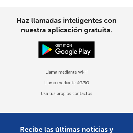
Moldova
Haz llamadas inteligentes con
Línea fija
⁦56.5¢⁩
17 min por
-
nuestra aplicación gratuita.
⁦$10⁩
Celular
⁦53.9¢⁩
18 min por
⁦45¢⁩
⁦$10⁩
Monaco
Llama mediante Wi-Fi
Llama mediante 4G/5G
Línea fija
⁦57.5¢⁩
17 min por
-
⁦$10⁩
Usa tus propios contactos
Celular
⁦72.9¢⁩
13 min por
⁦15¢⁩
⁦$10⁩
Mongolia
Recibe las últimas noticias y