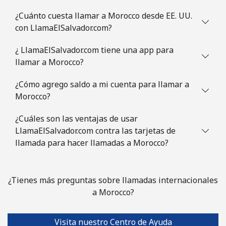
Mauritania
¿Cuánto cuesta llamar a Morocco desde EE. UU.
con LlamaElSalvador.com?
Línea fija
⁦126.5¢⁩
7 min por
-
⁦$10⁩
¿ LlamaElSalvador.com tiene una app para
llamar a Morocco?
Celular
⁦129.9¢⁩
7 min por
-
⁦$10⁩
¿Cómo agrego saldo a mi cuenta para llamar a
Morocco?
Mauritius
¿Cuáles son las ventajas de usar
LlamaElSalvador.com contra las tarjetas de
Línea fija
⁦10.9¢⁩
91 min por
-
llamada para hacer llamadas a Morocco?
⁦$10⁩
Celular
⁦10.5¢⁩
95 min por
⁦45¢⁩
¿Tienes más preguntas sobre llamadas internacionales
⁦$10⁩
a Morocco?
Mayotte Island
Visita nuestro Centro de Ayuda