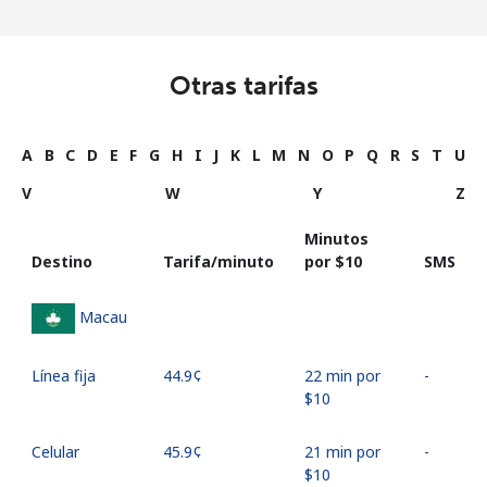
Otras tarifas
A
B
C
D
E
F
G
H
I
J
K
L
M
N
O
P
Q
R
S
T
U
V
W
Y
Z
Minutos
Destino
Tarifa/minuto
por ⁦$10⁩
SMS
Macau
Línea fija
⁦44.9¢⁩
22 min por
-
⁦$10⁩
Celular
⁦45.9¢⁩
21 min por
-
⁦$10⁩