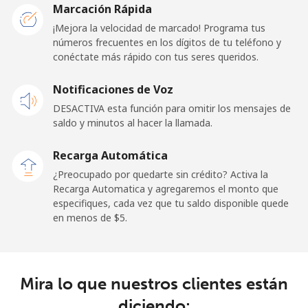
Marcación Rápida
Línea fija
⁦84.5¢⁩
11 min por
-
¡Mejora la velocidad de marcado! Programa tus
⁦$10⁩
números frecuentes en los dígitos de tu teléfono y
conéctate más rápido con tus seres queridos.
Celular
⁦84.5¢⁩
11 min por
-
Notificaciones de Voz
⁦$10⁩
DESACTIVA esta función para omitir los mensajes de
saldo y minutos al hacer la llamada.
Malaysia
Recarga Automática
Línea fija
⁦1.9¢⁩
526 min por
-
¿Preocupado por quedarte sin crédito? Activa la
⁦$10⁩
Recarga Automatica y agregaremos el monto que
especifiques, cada vez que tu saldo disponible quede
Celular
⁦1.9¢⁩
526 min por
-
en menos de ⁦$5⁩.
⁦$10⁩
Maldives
Mira lo que nuestros clientes están
Línea fija
⁦159.9¢⁩
6 min por
-
diciendo: