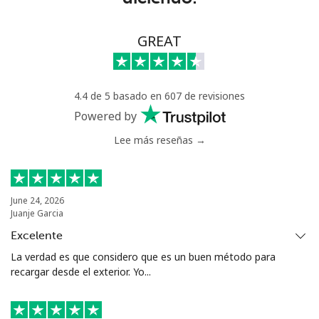
⁦$10⁩
Celular
⁦158.9¢⁩
6 min por
-
GREAT
⁦$10⁩
Mali
4.4 de 5 basado en 607 de revisiones
Powered by
Línea fija
⁦73.5¢⁩
13 min por
-
Lee más reseñas →
⁦$10⁩
Celular
⁦78.5¢⁩
12 min por
⁦25¢⁩
⁦$10⁩
June 24, 2026
Juanje Garcia
Malta
Excelente
La verdad es que considero que es un buen método para
Línea fija
⁦53.5¢⁩
18 min por
-
recargar desde el exterior. Yo...
⁦$10⁩
Celular
⁦84.9¢⁩
11 min por
⁦12¢⁩