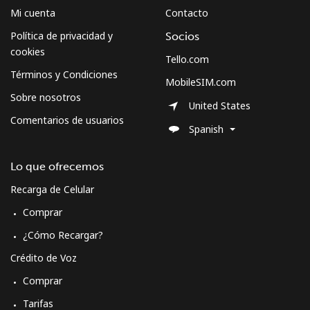
Mi cuenta
Contacto
Montserrat
Política de privacidad y
Socios
cookies
Tello.com
All country
⁦52.9¢⁩
18 min por
-
Términos y Condiciones
⁦$10⁩
MobileSIM.com
Sobre nosotros
United States
Morocco
Comentarios de usuarios
Spanish
Línea fija
⁦24.9¢⁩
40 min por
-
Lo que ofrecemos
⁦$10⁩
Recarga de Celular
Celular
⁦113.9¢⁩
8 min por
-
Comprar
⁦$10⁩
¿Cómo Recargar?
Mozambique
Crédito de Voz
Comprar
Línea fija
⁦50.9¢⁩
19 min por
-
⁦$10⁩
Tarifas