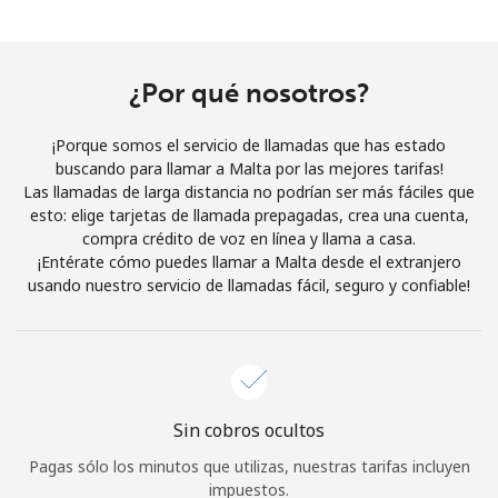
Al abrir una cuenta en este sitio web, estoy de acuerdo con
estos
Términos y condiciones.
¿Por qué nosotros?
Únete
¡Porque somos el servicio de llamadas que has estado
buscando para llamar a Malta por las mejores tarifas!
Las llamadas de larga distancia no podrían ser más fáciles que
esto: elige tarjetas de llamada prepagadas, crea una cuenta,
¡Hola!
compra crédito de voz en línea y llama a casa.
¡Entérate cómo puedes llamar a Malta desde el extranjero
usando nuestro servicio de llamadas fácil, seguro y confiable!
Inicia sesión o
REGÍSTRATE →
Sin cobros ocultos
¿Olvidaste tu contraseña? →
Pagas sólo los minutos que utilizas, nuestras tarifas incluyen
impuestos.