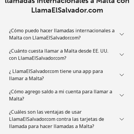
llamadas internacionales a Malta con
⁦$10⁩
LlamaElSalvador.com
Celular
⁦42.5¢⁩
23 min por
-
⁦$10⁩
¿Cómo puedo hacer llamadas internacionales a
Malta con LlamaElSalvador.com?
Mauritania
¿Cuánto cuesta llamar a Malta desde EE. UU.
Línea fija
⁦126.5¢⁩
7 min por
-
con LlamaElSalvador.com?
⁦$10⁩
¿ LlamaElSalvador.com tiene una app para
llamar a Malta?
Celular
⁦129.9¢⁩
7 min por
-
⁦$10⁩
¿Cómo agrego saldo a mi cuenta para llamar a
Malta?
Mauritius
¿Cuáles son las ventajas de usar
Línea fija
⁦10.9¢⁩
91 min por
-
LlamaElSalvador.com contra las tarjetas de
⁦$10⁩
llamada para hacer llamadas a Malta?