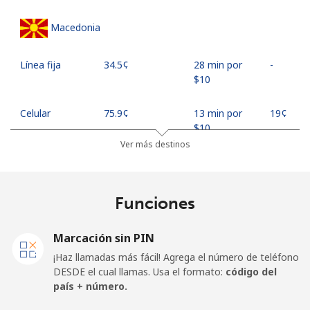
Macedonia
Línea fija
⁦34.5¢⁩
28 min por
-
⁦$10⁩
Celular
⁦75.9¢⁩
13 min por
⁦19¢⁩
⁦$10⁩
Ver más destinos
Madagascar
Funciones
Línea fija
⁦119.5¢⁩
8 min por
-
⁦$10⁩
Marcación sin PIN
Celular
⁦128.5¢⁩
7 min por
-
¡Haz llamadas más fácil! Agrega el número de teléfono
⁦$10⁩
DESDE el cual llamas. Usa el formato:
código del
país + número.
Malawi