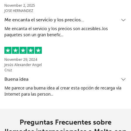
⁦$10⁩
November 2, 2025
JOSE HERNANDEZ
Mariana Islands
Me encanta el servicio y los precios…
Me encanta el servicio y los precios son accesibles..los
paquetes son un gran benefic...
All country
⁦14.9¢⁩
67 min por
-
⁦$10⁩
Marshall Islands
November 29, 2024
Jesús Alexander Angel
Cruz
Línea fija
⁦47.5¢⁩
21 min por
-
⁦$10⁩
Buena idea
Me parece una buena idea al crear esta opción de recarga vía
Celular
⁦47.5¢⁩
21 min por
-
Internet para las person...
⁦$10⁩
Martinique
Preguntas Frecuentes sobre
Línea fija
⁦9.5¢⁩
105 min por
-