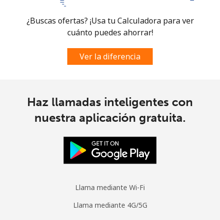
Micronesia
¿Buscas ofertas? ¡Usa tu Calculadora para ver
cuánto puedes ahorrar!
All country
⁦103.5¢⁩
9 min por
-
⁦$10⁩
Ver la diferencia
Moldova
Haz llamadas inteligentes con
Línea fija
⁦56.5¢⁩
17 min por
-
⁦$10⁩
nuestra aplicación gratuita.
Celular
⁦53.9¢⁩
18 min por
⁦45¢⁩
⁦$10⁩
Monaco
Llama mediante Wi-Fi
Línea fija
⁦57.5¢⁩
17 min por
-
Llama mediante 4G/5G
⁦$10⁩