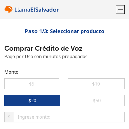
Paso 1/3: Seleccionar producto
¡Bienvenido!
Comprar Crédito de Voz
¿Ya tienes una cuenta?
Inicia sesión →
Pago por Uso con minutos prepagados.
Regístrate con
Monto
⁦$5⁩
⁦$10⁩
o
⁦$20⁩
⁦$50⁩
$