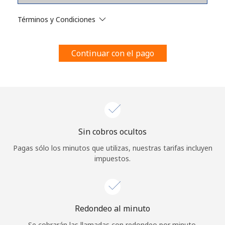
Al abrir una cuenta en este sitio web, estoy de acuerdo con
estos
Términos y condiciones.
Términos y Condiciones
Únete
Continuar con el pago
¡Hola!
Sin cobros ocultos
Inicia sesión o
REGÍSTRATE →
Pagas sólo los minutos que utilizas, nuestras tarifas incluyen
impuestos.
Redondeo al minuto
¿Olvidaste tu contraseña? →
Se cobrarán las llamadas con redondeo por minuto.