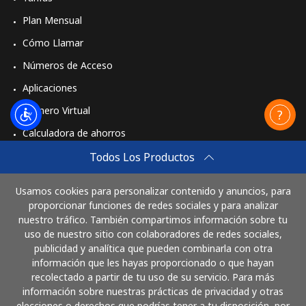
Plan Mensual
Cómo Llamar
Números de Acceso
Aplicaciones
Número Virtual
Calculadora de ahorros
Travel eSIM
Todos Los Productos
Comprar
Usamos cookies para personalizar contenido y anuncios, para
Cómo funciona
proporcionar funciones de redes sociales y para analizar
nuestro tráfico. También compartimos información sobre tu
uso de nuestro sitio con colaboradores de redes sociales,
publicidad y analítica que pueden combinarla con otra
Paga con
información que les hayas proporcionado o que hayan
recolectado a partir de tu uso de su servicio. Para más
información sobre nuestras prácticas de privacidad y otras
elecciones o derechos que podrías tener a tu disposición, por