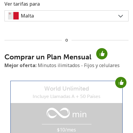
Ver tarifas para
o
No se ha creado una contraseña
Comprar un Plan Mensual
Mínimo 8 caracteres
Una letra mayúscula y una minúscula
Mejor oferta:
Minutos ilimitados - Fijos y celulares
Un número
Un caracter especial
World Unlimited
Incluye Llamadas A + 50 Países
min
Mantente en contacto para recibir nuestras mejores
ofertas.
$10/mes