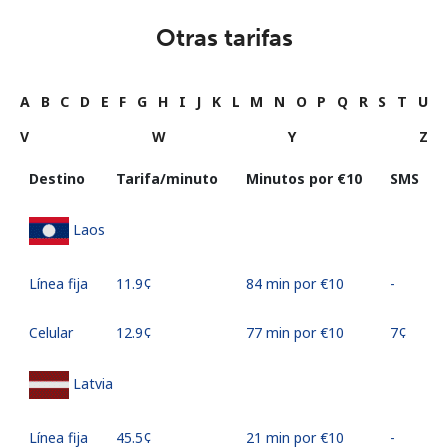
Otras tarifas
A
B
C
D
E
F
G
H
I
J
K
L
M
N
O
P
Q
R
S
T
U
V
W
Y
Z
Destino
Tarifa/minuto
Minutos por ⁦€10⁩
SMS
Laos
Línea fija
⁦11.9¢⁩
84 min por ⁦€10⁩
-
Celular
⁦12.9¢⁩
77 min por ⁦€10⁩
⁦7¢⁩
Latvia
Línea fija
⁦45.5¢⁩
21 min por ⁦€10⁩
-