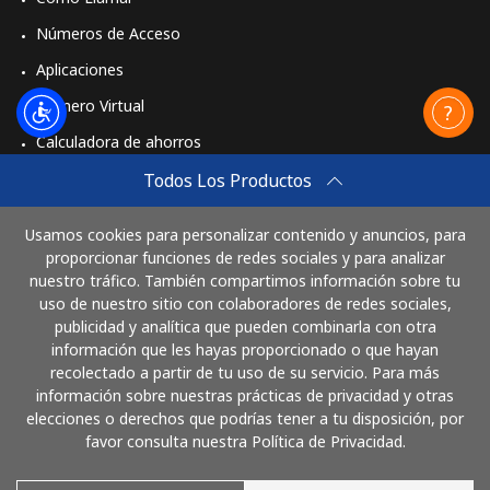
Números de Acceso
Aplicaciones
Número Virtual
Calculadora de ahorros
Travel eSIM
Todos Los Productos
Comprar
Usamos cookies para personalizar contenido y anuncios, para
Cómo funciona
proporcionar funciones de redes sociales y para analizar
nuestro tráfico. También compartimos información sobre tu
uso de nuestro sitio con colaboradores de redes sociales,
publicidad y analítica que pueden combinarla con otra
Paga con
información que les hayas proporcionado o que hayan
recolectado a partir de tu uso de su servicio. Para más
información sobre nuestras prácticas de privacidad y otras
elecciones o derechos que podrías tener a tu disposición, por
favor consulta nuestra Política de Privacidad.