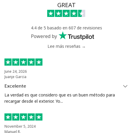
GREAT
Línea fija
⁦4.5¢⁩
222 min por ⁦€10⁩
-
Celular
⁦5.5¢⁩
181 min por ⁦€10⁩
⁦6¢⁩
4.4 de 5 basado en 607 de revisiones
Luxembourg
Powered by
Lee más reseñas →
Línea fija
⁦26.5¢⁩
37 min por ⁦€10⁩
-
Celular
⁦25.5¢⁩
39 min por ⁦€10⁩
⁦12¢⁩
June 24, 2026
Juanje Garcia
Excelente
La verdad es que considero que es un buen método para
recargar desde el exterior. Yo...
November 5, 2024
Manuel R.