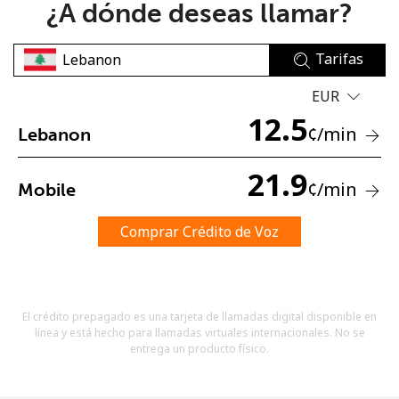
¿A dónde deseas llamar?
Tarifas
EUR
12.5
¢
/min
Lebanon
No se ha creado una contraseña
Mínimo 8 caracteres
21.9
¢
/min
Mobile
Una letra mayúscula y una minúscula
Un número
Un caracter especial
Comprar Crédito de Voz
El crédito prepagado es una tarjeta de llamadas digital disponible en
línea y está hecho para llamadas virtuales internacionales. No se
entrega un producto físico.
Mantente en contacto para recibir nuestras mejores
ofertas.