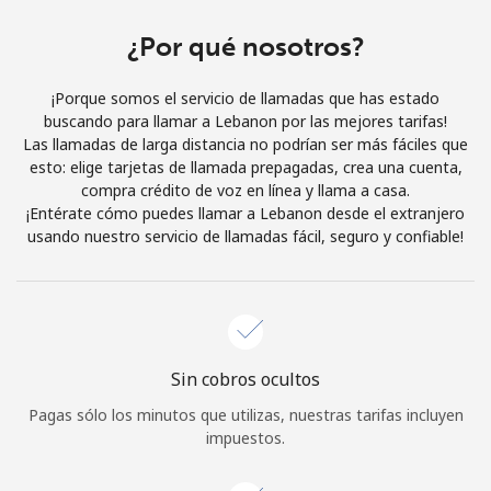
Al abrir una cuenta en este sitio web, estoy de acuerdo con
estos
Términos y condiciones.
¿Por qué nosotros?
¡Porque somos el servicio de llamadas que has estado
Únete
buscando para llamar a Lebanon por las mejores tarifas!
Las llamadas de larga distancia no podrían ser más fáciles que
esto: elige tarjetas de llamada prepagadas, crea una cuenta,
compra crédito de voz en línea y llama a casa.
¡Entérate cómo puedes llamar a Lebanon desde el extranjero
¡Hola!
usando nuestro servicio de llamadas fácil, seguro y confiable!
Inicia sesión o
REGÍSTRATE →
Sin cobros ocultos
Pagas sólo los minutos que utilizas, nuestras tarifas incluyen
impuestos.
¿Olvidaste tu contraseña? →