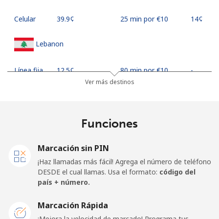
Celular
⁦39.9¢⁩
25 min por ⁦€10⁩
⁦14¢⁩
Lebanon
Línea fija
⁦12.5¢⁩
80 min por ⁦€10⁩
-
Ver más destinos
Celular
⁦21.9¢⁩
45 min por ⁦€10⁩
-
Lesotho
Funciones
Línea fija
⁦56.5¢⁩
17 min por ⁦€10⁩
-
Marcación sin PIN
¡Haz llamadas más fácil! Agrega el número de teléfono
Celular
⁦55.9¢⁩
17 min por ⁦€10⁩
⁦7¢⁩
DESDE el cual llamas. Usa el formato:
código del
país + número.
Liberia
Marcación Rápida
¡Mejora la velocidad de marcado! Programa tus