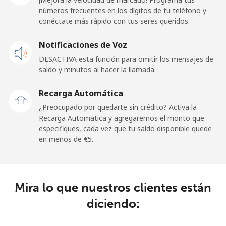
Línea fija
⁦62.9¢⁩
15 min por ⁦€10⁩
-
números frecuentes en los dígitos de tu teléfono y
conéctate más rápido con tus seres queridos.
Celular
⁦43.9¢⁩
22 min por ⁦€10⁩
-
Notificaciones de Voz
Libya
DESACTIVA esta función para omitir los mensajes de
saldo y minutos al hacer la llamada.
Línea fija
⁦34.5¢⁩
28 min por ⁦€10⁩
-
Recarga Automática
Celular
⁦35.9¢⁩
27 min por ⁦€10⁩
-
¿Preocupado por quedarte sin crédito? Activa la
Recarga Automatica y agregaremos el monto que
especifiques, cada vez que tu saldo disponible quede
Liechtenstein
en menos de ⁦€5⁩.
Línea fija
⁦12.9¢⁩
77 min por ⁦€10⁩
-
Celular
⁦12.5¢⁩
80 min por ⁦€10⁩
-
Mira lo que nuestros clientes están
diciendo:
Lithuania