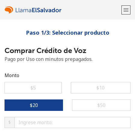
Paso 1/3: Seleccionar producto
¡Bienvenido!
Comprar Crédito de Voz
¿Ya tienes una cuenta?
Inicia sesión →
Pago por Uso con minutos prepagados.
Regístrate con
Monto
⁦$5⁩
⁦$10⁩
o
⁦$20⁩
⁦$50⁩
$