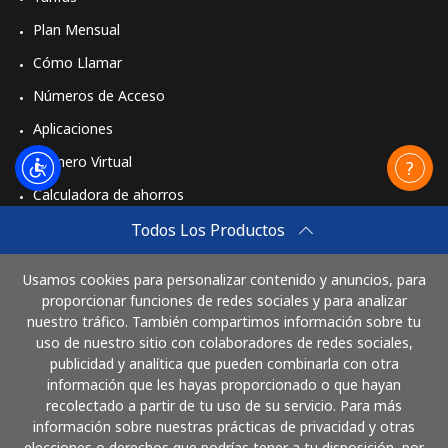
Plan Mensual
Cómo Llamar
Números de Acceso
Aplicaciones
Número Virtual
Calculadora de ahorros
Travel eSIM
Todos Los Productos
Comprar
Usamos cookies para personalizar contenido y anuncios, para
Cómo funciona
proporcionar funciones de redes sociales y para analizar
nuestro tráfico. También compartimos información sobre tu
uso de nuestro sitio con colaboradores de redes sociales,
publicidad y analítica que pueden combinarla con otra
Paga con
información que les hayas proporcionado o que hayan
recolectado a partir de tu uso de su servicio. Para más
información sobre nuestras prácticas de privacidad y otras
elecciones o derechos que podrías tener a tu disposición, por