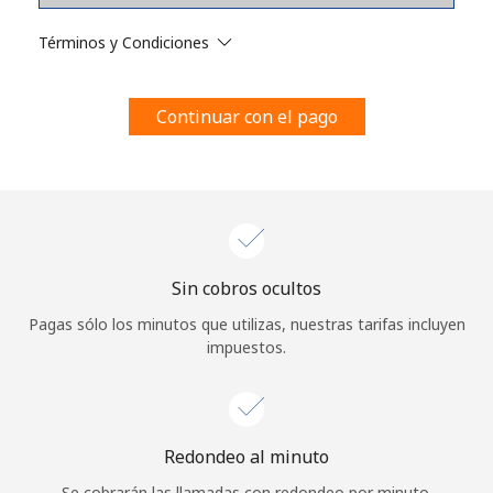
Al abrir una cuenta en este sitio web, estoy de acuerdo con
estos
Términos y condiciones.
Términos y Condiciones
Únete
Continuar con el pago
¡Hola!
Sin cobros ocultos
Inicia sesión o
REGÍSTRATE →
Pagas sólo los minutos que utilizas, nuestras tarifas incluyen
impuestos.
Redondeo al minuto
¿Olvidaste tu contraseña? →
Se cobrarán las llamadas con redondeo por minuto.