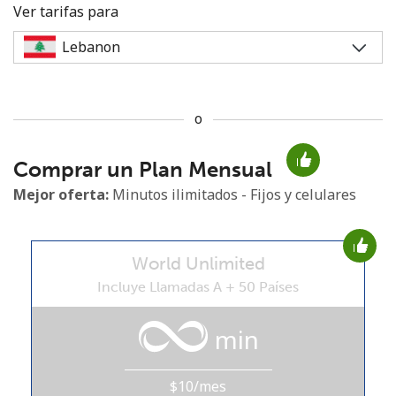
Ver tarifas para
o
No se ha creado una contraseña
Comprar un Plan Mensual
Mínimo 8 caracteres
Una letra mayúscula y una minúscula
Mejor oferta:
Minutos ilimitados - Fijos y celulares
Un número
Un caracter especial
World Unlimited
Incluye Llamadas A + 50 Países
min
Mantente en contacto para recibir nuestras mejores
ofertas.
$10/mes