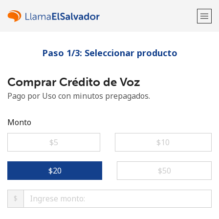
Paso 1/3: Seleccionar producto
¡Bienvenido!
Comprar Crédito de Voz
¿Ya tienes una cuenta?
Inicia sesión →
Pago por Uso con minutos prepagados.
Regístrate con
Monto
⁦$5⁩
⁦$10⁩
o
⁦$20⁩
⁦$50⁩
$