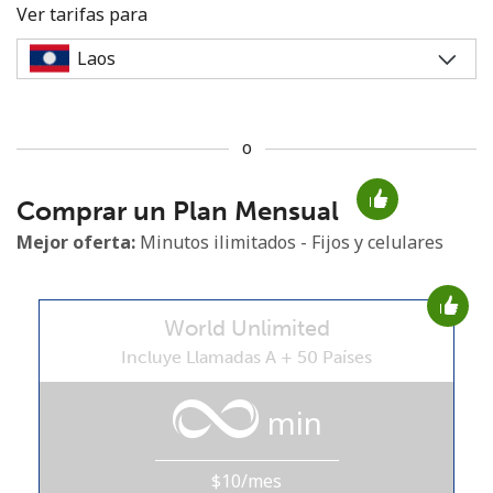
Ver tarifas para
o
No se ha creado una contraseña
Comprar un Plan Mensual
Mínimo 8 caracteres
Una letra mayúscula y una minúscula
Mejor oferta:
Minutos ilimitados - Fijos y celulares
Un número
Un caracter especial
World Unlimited
Incluye Llamadas A + 50 Países
min
Mantente en contacto para recibir nuestras mejores
ofertas.
$10/mes