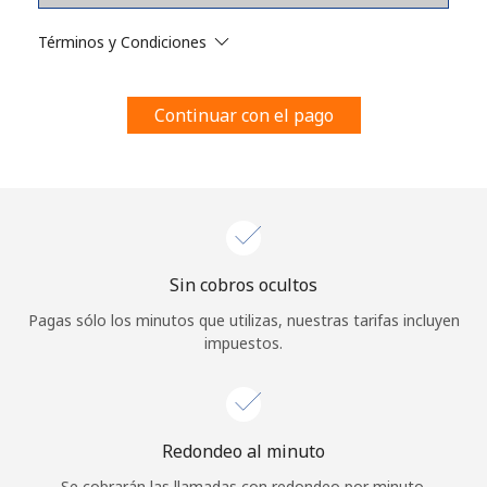
Al abrir una cuenta en este sitio web, estoy de acuerdo con
estos
Términos y condiciones.
Términos y Condiciones
Únete
Continuar con el pago
¡Hola!
Sin cobros ocultos
Inicia sesión o
REGÍSTRATE →
Pagas sólo los minutos que utilizas, nuestras tarifas incluyen
impuestos.
Redondeo al minuto
¿Olvidaste tu contraseña? →
Se cobrarán las llamadas con redondeo por minuto.