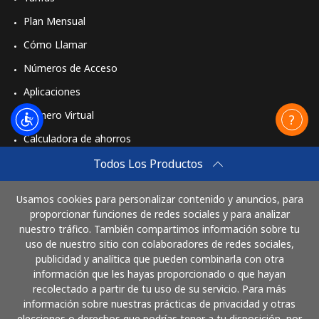
Plan Mensual
Cómo Llamar
Números de Acceso
Aplicaciones
Número Virtual
Calculadora de ahorros
Travel eSIM
Todos Los Productos
Comprar
Usamos cookies para personalizar contenido y anuncios, para
Cómo funciona
proporcionar funciones de redes sociales y para analizar
nuestro tráfico. También compartimos información sobre tu
uso de nuestro sitio con colaboradores de redes sociales,
publicidad y analítica que pueden combinarla con otra
Paga con
información que les hayas proporcionado o que hayan
recolectado a partir de tu uso de su servicio. Para más
información sobre nuestras prácticas de privacidad y otras
elecciones o derechos que podrías tener a tu disposición, por