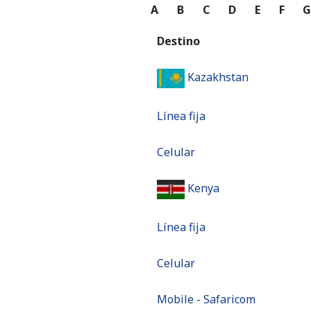
A
B
C
D
E
F
Destino
Kazakhstan
Línea fija
Celular
Kenya
Línea fija
Celular
Mobile - Safaricom