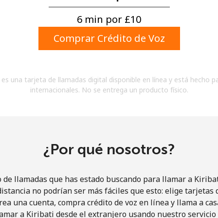
Un número
Un caracter especial
6 min por ⁦£10⁩
Comprar Crédito de Voz
es una tarjeta de llamadas digital disponible en línea y está hecho p
internacionales. No se entrega un producto físico.
Mantente en contacto para recibir nuestras mejores
ofertas.
Al abrir una cuenta en este sitio web, estoy de
acuerdo con estos
Términos y condiciones.
¿Por qué nosotros?
Únete
o de llamadas que has estado buscando para llamar a Kiribati
istancia no podrían ser más fáciles que esto: elige tarjeta
rea una cuenta, compra crédito de voz en línea y llama a cas
amar a Kiribati desde el extranjero usando nuestro servicio 