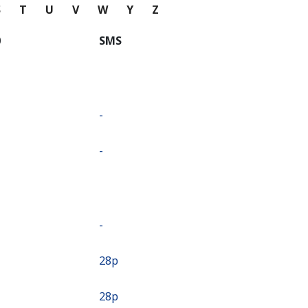
S
T
U
V
W
Y
Z
⁩
SMS
-
-
-
⁦28p⁩
⁦28p⁩