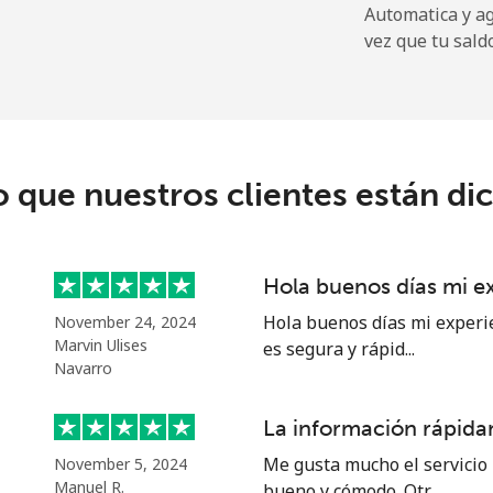
Automatica y a
vez que tu sald
⁦25.9p⁩
38 min por ⁦£10⁩
⁦28.9p⁩
34 min por ⁦£10⁩
o que nuestros clientes están di
Hola buenos días mi e
Hola buenos días mi experi
November 24, 2024
Marvin Ulises
es segura y rápid...
Navarro
La información rápidam
Me gusta mucho el servicio 
November 5, 2024
Manuel R.
bueno y cómodo. Otr...