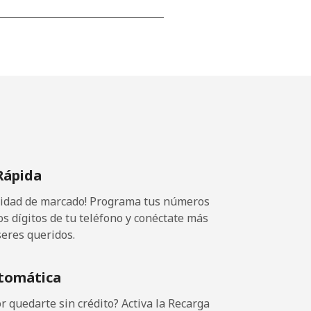
-
-
Rápida
-
ocidad de marcado! Programa tus números
os dígitos de tu teléfono y conéctate más
seres queridos.
-
tomática
-
 quedarte sin crédito? Activa la Recarga