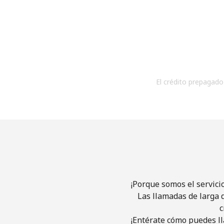
El crédito prepagado 
¡Porque somos el servici
Las llamadas de larga d
c
¡Entérate cómo puedes ll