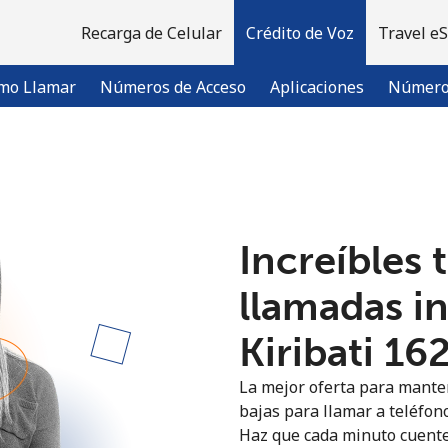
Recarga de Celular
Crédito de Voz
Travel e
mo Llamar
Números de Acceso
Aplicaciones
Número 
¡Bienvenido!
Increíbles 
¿Ya tienes una cuenta?
Inicia sesión →
llamadas i
Regístrate con
Kiribati ⁦16
La mejor oferta para manten
bajas para llamar a teléfono
Haz que cada minuto cuente