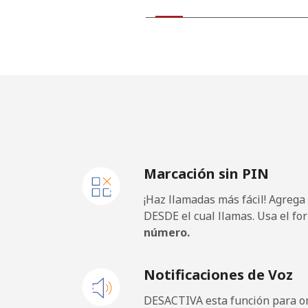
Kiribati
All country
Kosovo
Línea fija
Marcación sin PIN
Celular
¡Haz llamadas más fácil! Agrega
Kuwait
DESDE el cual llamas. Usa el fo
número.
Línea fija
Notificaciones de Voz
Celular
DESACTIVA esta función para om