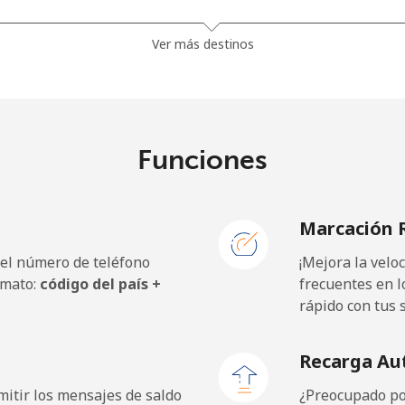
Ver más destinos
⁦162.5p⁩
6 min por ⁦£10⁩
Funciones
⁦27.5p⁩
36 min por ⁦£10⁩
Marcación 
⁦52.9p⁩
18 min por ⁦£10⁩
 el número de teléfono
¡Mejora la vel
rmato:
código del país +
frecuentes en l
rápido con tus 
⁦5.9p⁩
169 min por ⁦£10⁩
Recarga Au
⁦5.5p⁩
181 min por ⁦£10⁩
itir los mensajes de saldo
¿Preocupado por