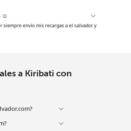
 ☺️
ar siempre envío mis recargas a el salvador y
les a Kiribati con
alvador.com?
om?