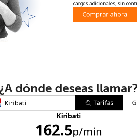
cargos adicionales, sin contr
o
Comprar ahora
¿A dónde deseas llamar
Tarifas
G
No se ha creado una contraseña
Kiribati
162.5
Mínimo 8 caracteres
p
/min
Una letra mayúscula y una minúscula