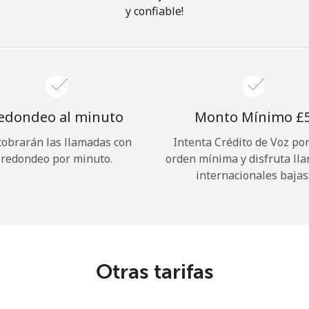
y confiable!
¡Hola!
Inicia sesión o
REGÍSTRATE →
edondeo al minuto
Monto Mínimo ⁦£5
cobrarán las llamadas con
Intenta Crédito de Voz po
redondeo por minuto.
orden mínima y disfruta ll
internacionales bajas
¿Olvidaste tu contraseña? →
Iniciar Sesión
Otras tarifas