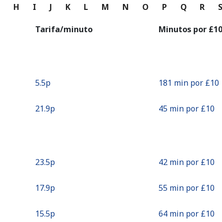
o
G
H
I
J
K
L
M
N
O
P
Q
R
Continuar con
Tarifa/minuto
Minutos por ⁦£10
⁦5.5p⁩
181 min por ⁦£10⁩
⁦21.9p⁩
45 min por ⁦£10⁩
⁦23.5p⁩
42 min por ⁦£10⁩
⁦17.9p⁩
55 min por ⁦£10⁩
⁦15.5p⁩
64 min por ⁦£10⁩