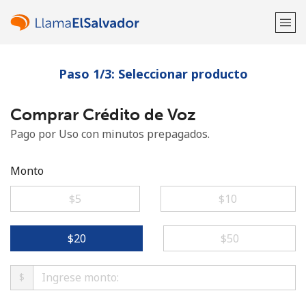
Paso 1/3: Seleccionar producto
¡Bienvenido!
Comprar Crédito de Voz
¿Ya tienes una cuenta?
Inicia sesión →
Pago por Uso con minutos prepagados.
Regístrate con
Monto
⁦$5⁩
⁦$10⁩
o
⁦$20⁩
⁦$50⁩
$