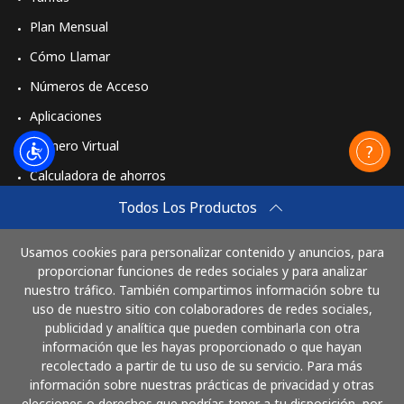
Plan Mensual
Cómo Llamar
Números de Acceso
Aplicaciones
Número Virtual
Calculadora de ahorros
Travel eSIM
Todos Los Productos
Comprar
Usamos cookies para personalizar contenido y anuncios, para
Cómo funciona
proporcionar funciones de redes sociales y para analizar
nuestro tráfico. También compartimos información sobre tu
uso de nuestro sitio con colaboradores de redes sociales,
publicidad y analítica que pueden combinarla con otra
Paga con
información que les hayas proporcionado o que hayan
recolectado a partir de tu uso de su servicio. Para más
información sobre nuestras prácticas de privacidad y otras
elecciones o derechos que podrías tener a tu disposición, por