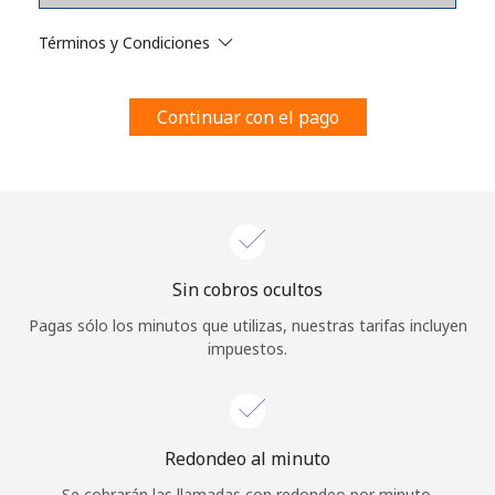
Al abrir una cuenta en este sitio web, estoy de acuerdo con
estos
Términos y condiciones.
Términos y Condiciones
Únete
Continuar con el pago
¡Hola!
Sin cobros ocultos
Inicia sesión o
REGÍSTRATE →
Pagas sólo los minutos que utilizas, nuestras tarifas incluyen
impuestos.
Redondeo al minuto
¿Olvidaste tu contraseña? →
Se cobrarán las llamadas con redondeo por minuto.