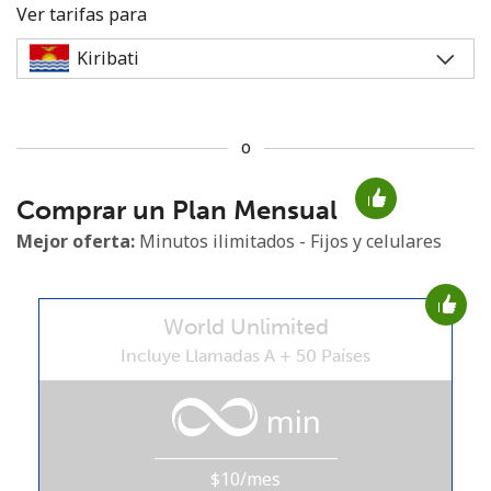
Ver tarifas para
o
No se ha creado una contraseña
Comprar un Plan Mensual
Mínimo 8 caracteres
Una letra mayúscula y una minúscula
Mejor oferta:
Minutos ilimitados - Fijos y celulares
Un número
Un caracter especial
World Unlimited
Incluye Llamadas A + 50 Países
min
Mantente en contacto para recibir nuestras mejores
ofertas.
$10/mes