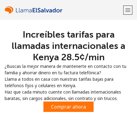
Increíbles tarifas para
¡Bienvenido!
llamadas internacionales a
¿Ya tienes una cuenta?
Inicia sesión →
Kenya ⁦28.5¢⁩/min
¿Buscas la mejor manera de mantenerte en contacto con tu
Regístrate con
familia y ahorrar dinero en tu factura telefónica?
Llama a todos en casa con nuestras tarifas bajas para
teléfonos fijos y celulares en Kenya.
Haz que cada minuto cuente con llamadas internacionales
baratas, sin cargos adicionales, sin contrato y sin trucos.
o
Comprar ahora