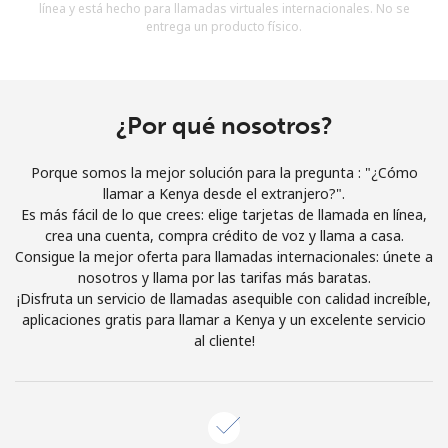
línea y está hecho para llamadas virtuales internacionales. No se
Al abrir una cuenta en este sitio web, estoy de acuerdo con
entrega un producto físico.
estos
Términos y condiciones.
Únete
¿Por qué nosotros?
Porque somos la mejor solución para la pregunta : "¿Cómo
llamar a Kenya desde el extranjero?".
¡Hola!
Es más fácil de lo que crees: elige tarjetas de llamada en línea,
crea una cuenta, compra crédito de voz y llama a casa.
Consigue la mejor oferta para llamadas internacionales: únete a
Inicia sesión o
REGÍSTRATE →
nosotros y llama por las tarifas más baratas.
¡Disfruta un servicio de llamadas asequible con calidad increíble,
aplicaciones gratis para llamar a Kenya y un excelente servicio
al cliente!
¿Olvidaste tu contraseña? →