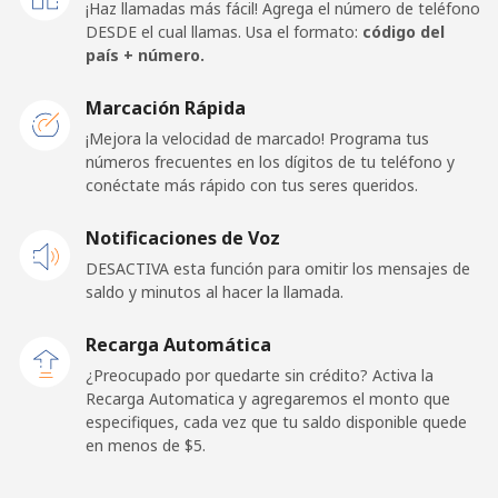
¡Haz llamadas más fácil! Agrega el número de teléfono
⁦$10⁩
DESDE el cual llamas. Usa el formato:
código del
país + número.
Kosovo
Marcación Rápida
Línea fija
⁦32.9¢⁩
30 min por
-
¡Mejora la velocidad de marcado! Programa tus
⁦$10⁩
números frecuentes en los dígitos de tu teléfono y
conéctate más rápido con tus seres queridos.
Celular
⁦64.5¢⁩
15 min por
-
Notificaciones de Voz
⁦$10⁩
DESACTIVA esta función para omitir los mensajes de
saldo y minutos al hacer la llamada.
Kuwait
Recarga Automática
Línea fija
⁦6.9¢⁩
144 min por
-
¿Preocupado por quedarte sin crédito? Activa la
⁦$10⁩
Recarga Automatica y agregaremos el monto que
especifiques, cada vez que tu saldo disponible quede
Celular
⁦6.9¢⁩
144 min por
-
en menos de ⁦$5⁩.
⁦$10⁩