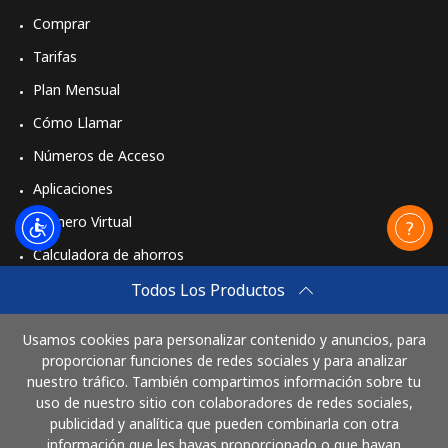
Comprar
Tarifas
Plan Mensual
Cómo Llamar
Números de Acceso
Aplicaciones
Número Virtual
Calculadora de ahorros
Travel eSIM
Todos Los Productos
Comprar
Usamos cookies para personalizar contenido y anuncios, para
Cómo funciona
proporcionar funciones de redes sociales y para analizar
nuestro tráfico. También compartimos información sobre tu
uso de nuestro sitio con colaboradores de redes sociales,
publicidad y analítica que pueden combinarla con otra
Paga con
información que les hayas proporcionado o que hayan