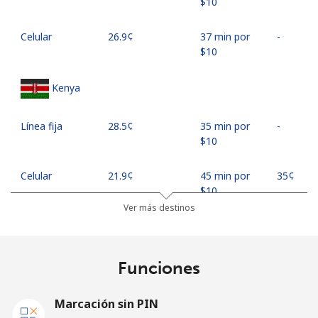
⁦$10⁩
Celular
⁦26.9¢⁩
37 min por
-
⁦$10⁩
Kenya
Línea fija
⁦28.5¢⁩
35 min por
-
⁦$10⁩
Celular
⁦21.9¢⁩
45 min por
⁦35¢⁩
⁦$10⁩
Ver más destinos
Mobile -
⁦18.9¢⁩
52 min por
⁦35¢⁩
Safaricom
⁦$10⁩
Funciones
Kiribati
Marcación sin PIN
All country
⁦210.9¢⁩
4 min por
-