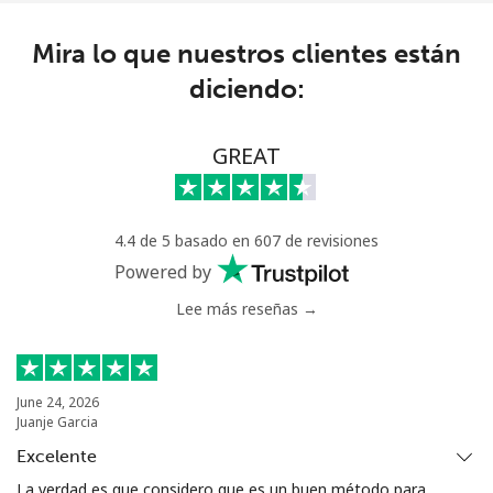
Kyrgyzstan
Mira lo que nuestros clientes están
Línea fija
⁦31.9¢⁩
31 min por
-
diciendo:
⁦$10⁩
Celular
⁦34.9¢⁩
28 min por
-
GREAT
⁦$10⁩
4.4 de 5 basado en 607 de revisiones
Powered by
Lee más reseñas →
June 24, 2026
Juanje Garcia
Excelente
La verdad es que considero que es un buen método para