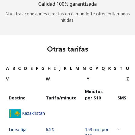
Calidad 100% garantizada
Nuestras conexiones directas en el mundo te ofrecen llamadas
nítidas.
Otras tarifas
A
B
C
D
E
F
G
H
I
J
K
L
M
N
O
P
Q
R
S
T
U
V
W
Y
Z
Minutos
Destino
Tarifa/minuto
por ⁦$10⁩
SMS
Kazakhstan
Línea fija
⁦6.5¢⁩
153 min por
-