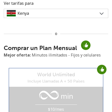
Ver tarifas para
o
No se ha creado una contraseña
Comprar un Plan Mensual
Mínimo 8 caracteres
Una letra mayúscula y una minúscula
Mejor oferta:
Minutos ilimitados - Fijos y celulares
Un número
Un caracter especial
World Unlimited
Incluye Llamadas A + 50 Países
min
Mantente en contacto para recibir nuestras mejores
ofertas.
$10/mes