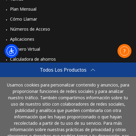
Plan Mensual
Cómo Llamar
Números de Acceso
Aplicaciones
Número Virtual
Calculadora de ahorros
Travel eSIM
Todos Los Productos
Comprar
Usamos cookies para personalizar contenido y anuncios, para
Cómo funciona
proporcionar funciones de redes sociales y para analizar
nuestro tráfico. También compartimos información sobre tu
uso de nuestro sitio con colaboradores de redes sociales,
publicidad y analítica que pueden combinarla con otra
Paga con
información que les hayas proporcionado o que hayan
recolectado a partir de tu uso de su servicio. Para más
información sobre nuestras prácticas de privacidad y otras
elecciones o derechos que podrías tener a tu disposición, por