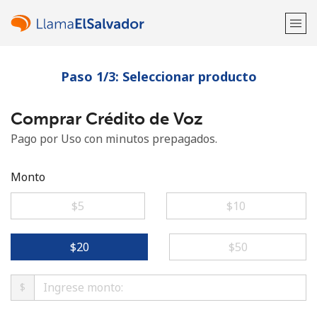
Paso 1/3: Seleccionar producto
¡Bienvenido!
Comprar Crédito de Voz
¿Ya tienes una cuenta?
Inicia sesión →
Pago por Uso con minutos prepagados.
Regístrate con
Monto
⁦$5⁩
⁦$10⁩
o
⁦$20⁩
⁦$50⁩
$