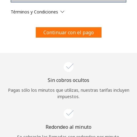
Al abrir una cuenta en este sitio web, estoy de acuerdo con
estos
Términos y condiciones.
Términos y Condiciones
Únete
Continuar con el pago
¡Hola!
Sin cobros ocultos
Inicia sesión o
REGÍSTRATE →
Pagas sólo los minutos que utilizas, nuestras tarifas incluyen
impuestos.
Redondeo al minuto
¿Olvidaste tu contraseña? →
Se cobrarán las llamadas con redondeo por minuto.