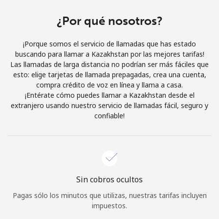
Al abrir una cuenta en este sitio web, estoy de acuerdo con
estos
Términos y condiciones.
¿Por qué nosotros?
¡Porque somos el servicio de llamadas que has estado
Únete
buscando para llamar a Kazakhstan por las mejores tarifas!
Las llamadas de larga distancia no podrían ser más fáciles que
esto: elige tarjetas de llamada prepagadas, crea una cuenta,
compra crédito de voz en línea y llama a casa.
¡Entérate cómo puedes llamar a Kazakhstan desde el
¡Hola!
extranjero usando nuestro servicio de llamadas fácil, seguro y
confiable!
Inicia sesión o
REGÍSTRATE →
Sin cobros ocultos
Pagas sólo los minutos que utilizas, nuestras tarifas incluyen
¿Olvidaste tu contraseña? →
impuestos.