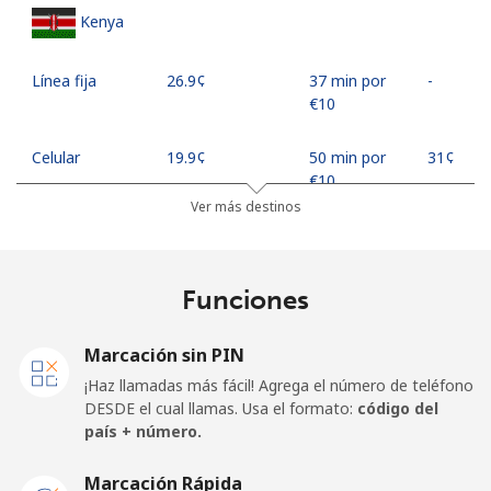
Kenya
Línea fija
⁦26.9¢⁩
37 min por
-
⁦€10⁩
Celular
⁦19.9¢⁩
50 min por
⁦31¢⁩
⁦€10⁩
Ver más destinos
Mobile -
⁦17.9¢⁩
55 min por
⁦31¢⁩
Safaricom
⁦€10⁩
Funciones
Kiribati
Marcación sin PIN
All country
⁦190.5¢⁩
5 min por
-
¡Haz llamadas más fácil! Agrega el número de teléfono
⁦€10⁩
DESDE el cual llamas. Usa el formato:
código del
país + número.
Kosovo
Marcación Rápida