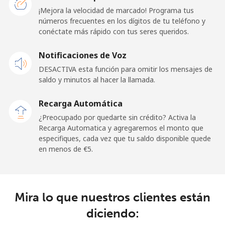
Línea fija
⁦31.9¢⁩
31 min por
-
¡Mejora la velocidad de marcado! Programa tus
⁦€10⁩
números frecuentes en los dígitos de tu teléfono y
conéctate más rápido con tus seres queridos.
Celular
⁦57.9¢⁩
17 min por
-
Notificaciones de Voz
⁦€10⁩
DESACTIVA esta función para omitir los mensajes de
saldo y minutos al hacer la llamada.
Kuwait
Recarga Automática
Línea fija
⁦6.5¢⁩
153 min por
-
¿Preocupado por quedarte sin crédito? Activa la
⁦€10⁩
Recarga Automatica y agregaremos el monto que
especifiques, cada vez que tu saldo disponible quede
Celular
⁦6.5¢⁩
153 min por
-
en menos de ⁦€5⁩.
⁦€10⁩
Kyrgyzstan
Mira lo que nuestros clientes están
Línea fija
⁦28.9¢⁩
34 min por
-
diciendo:
⁦€10⁩