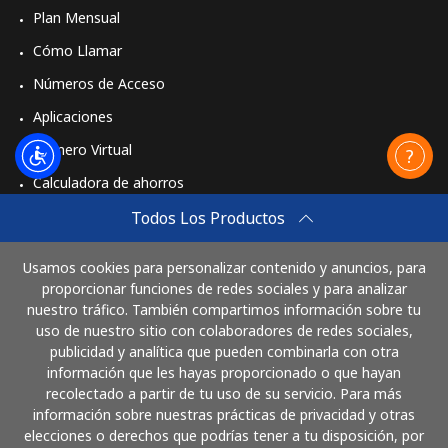
Plan Mensual
Cómo Llamar
Números de Acceso
Aplicaciones
Número Virtual
Calculadora de ahorros
Travel eSIM
Todos Los Productos
Comprar
Usamos cookies para personalizar contenido y anuncios, para
Cómo funciona
proporcionar funciones de redes sociales y para analizar
nuestro tráfico. También compartimos información sobre tu
uso de nuestro sitio con colaboradores de redes sociales,
publicidad y analítica que pueden combinarla con otra
Paga con
información que les hayas proporcionado o que hayan
recolectado a partir de tu uso de su servicio. Para más
información sobre nuestras prácticas de privacidad y otras
elecciones o derechos que podrías tener a tu disposición, por