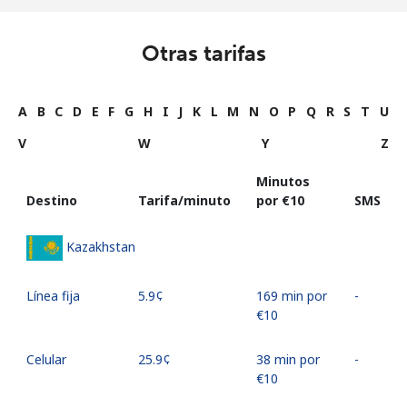
Otras tarifas
A
B
C
D
E
F
G
H
I
J
K
L
M
N
O
P
Q
R
S
T
U
V
W
Y
Z
Minutos
Destino
Tarifa/minuto
por ⁦€10⁩
SMS
Kazakhstan
Línea fija
⁦5.9¢⁩
169 min por
-
⁦€10⁩
Celular
⁦25.9¢⁩
38 min por
-
⁦€10⁩