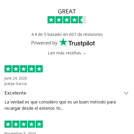
Celular
⁦33.9¢⁩
29 min por
-
GREAT
⁦€10⁩
4.4 de 5 basado en 607 de revisiones
Powered by
Lee más reseñas →
June 24, 2026
Juanje Garcia
Excelente
La verdad es que considero que es un buen método para
recargar desde el exterior. Yo...
November 5, 2024