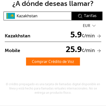
¿A dónde deseas llamar?
Tarifas
EUR
5.9
¢
/min
Kazakhstan
No se ha creado una contraseña
Mínimo 8 caracteres
25.9
¢
/min
Mobile
Una letra mayúscula y una minúscula
Un número
Un caracter especial
Comprar Crédito de Voz
El crédito prepagado es una tarjeta de llamadas digital disponible en
línea y está hecho para llamadas virtuales internacionales. No se
entrega un producto físico.
Mantente en contacto para recibir nuestras mejores
ofertas.