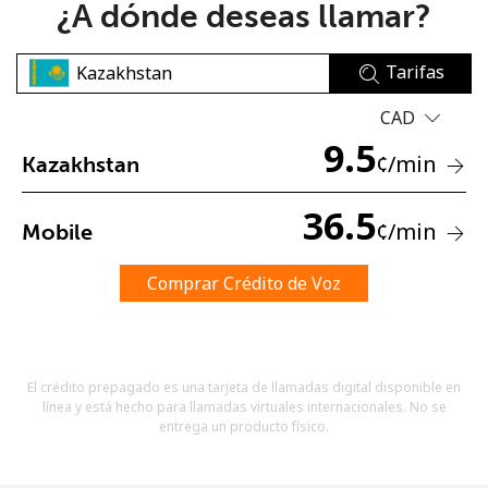
¿A dónde deseas llamar?
Tarifas
CAD
9.5
¢
/min
Kazakhstan
No se ha creado una contraseña
Mínimo 8 caracteres
36.5
¢
/min
Mobile
Una letra mayúscula y una minúscula
Un número
Un caracter especial
Comprar Crédito de Voz
El crédito prepagado es una tarjeta de llamadas digital disponible en
línea y está hecho para llamadas virtuales internacionales. No se
entrega un producto físico.
Mantente en contacto para recibir nuestras mejores
ofertas.