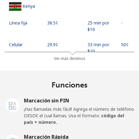
Kenya
Línea fija
⁦38.5¢⁩
25 min por
-
⁦$10⁩
Celular
⁦29.9¢⁩
33 min por
⁦50¢⁩
⁦$10⁩
Ver más destinos
Mobile -
⁦26.9¢⁩
37 min por
⁦50¢⁩
Safaricom
⁦$10⁩
Funciones
Kiribati
Marcación sin PIN
All country
⁦307.5¢⁩
3 min por
-
¡Haz llamadas más fácil! Agrega el número de teléfono
⁦$10⁩
DESDE el cual llamas. Usa el formato:
código del
país + número.
Kosovo
Marcación Rápida