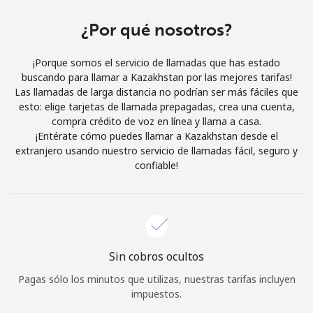
Al abrir una cuenta en este sitio web, estoy de acuerdo con
estos
Términos y condiciones.
¿Por qué nosotros?
¡Porque somos el servicio de llamadas que has estado
Únete
buscando para llamar a Kazakhstan por las mejores tarifas!
Las llamadas de larga distancia no podrían ser más fáciles que
esto: elige tarjetas de llamada prepagadas, crea una cuenta,
compra crédito de voz en línea y llama a casa.
¡Entérate cómo puedes llamar a Kazakhstan desde el
¡Hola!
extranjero usando nuestro servicio de llamadas fácil, seguro y
confiable!
Inicia sesión o
REGÍSTRATE →
Sin cobros ocultos
Pagas sólo los minutos que utilizas, nuestras tarifas incluyen
¿Olvidaste tu contraseña? →
impuestos.