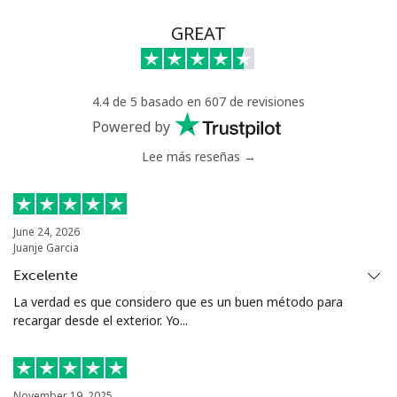
Celular
⁦50.9¢⁩
19 min por
-
GREAT
⁦$10⁩
4.4 de 5 basado en 607 de revisiones
Powered by
Lee más reseñas →
June 24, 2026
Juanje Garcia
Excelente
La verdad es que considero que es un buen método para
recargar desde el exterior. Yo...
November 19, 2025