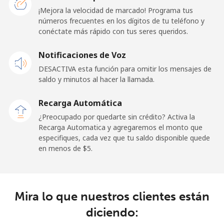
Línea fija
⁦47.9¢⁩
20 min por
-
¡Mejora la velocidad de marcado! Programa tus
⁦$10⁩
números frecuentes en los dígitos de tu teléfono y
conéctate más rápido con tus seres queridos.
Celular
⁦93.5¢⁩
10 min por
-
Notificaciones de Voz
⁦$10⁩
DESACTIVA esta función para omitir los mensajes de
saldo y minutos al hacer la llamada.
Kuwait
Recarga Automática
Línea fija
⁦9.9¢⁩
101 min por
-
¿Preocupado por quedarte sin crédito? Activa la
⁦$10⁩
Recarga Automatica y agregaremos el monto que
especifiques, cada vez que tu saldo disponible quede
Celular
⁦9.9¢⁩
101 min por
-
en menos de ⁦$5⁩.
⁦$10⁩
Kyrgyzstan
Mira lo que nuestros clientes están
Línea fija
⁦43.5¢⁩
22 min por
-
diciendo:
⁦$10⁩