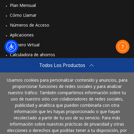
Plan Mensual
Cómo Llamar
Números de Acceso
Aplicaciones
Número Virtual
Calculadora de ahorros
Travel eSIM
Todos Los Productos
Comprar
Usamos cookies para personalizar contenido y anuncios, para
Cómo funciona
proporcionar funciones de redes sociales y para analizar
nuestro tráfico. También compartimos información sobre tu
uso de nuestro sitio con colaboradores de redes sociales,
publicidad y analítica que pueden combinarla con otra
Paga con
información que les hayas proporcionado o que hayan
recolectado a partir de tu uso de su servicio. Para más
información sobre nuestras prácticas de privacidad y otras
elecciones o derechos que podrías tener a tu disposición, por