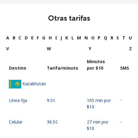
Otras tarifas
A
B
C
D
E
F
G
H
I
J
K
L
M
N
O
P
Q
R
S
T
U
V
W
Y
Z
Minutos
Destino
Tarifa/minuto
por ⁦$10⁩
SMS
Kazakhstan
Línea fija
⁦9.5¢⁩
105 min por
-
⁦$10⁩
Celular
⁦36.5¢⁩
27 min por
-
⁦$10⁩