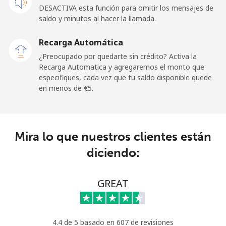
Celular
⁦26.5¢⁩
37 min por ⁦€10⁩
-
DESACTIVA esta función para omitir los mensajes de
saldo y minutos al hacer la llamada.
Ireland
Recarga Automática
Línea fija
⁦1.5¢⁩
665 min por ⁦€10⁩
-
¿Preocupado por quedarte sin crédito? Activa la
Recarga Automatica y agregaremos el monto que
especifiques, cada vez que tu saldo disponible quede
Celular
⁦2.3¢⁩
434 min por ⁦€10⁩
-
en menos de ⁦€5⁩.
Israel
Línea fija
⁦4.5¢⁩
222 min por ⁦€10⁩
-
Mira lo que nuestros clientes están
diciendo:
Celular
⁦12.5¢⁩
80 min por ⁦€10⁩
-
Italy
GREAT
Línea fija
⁦1.5¢⁩
665 min por ⁦€10⁩
-
4.4 de 5 basado en 607 de revisiones