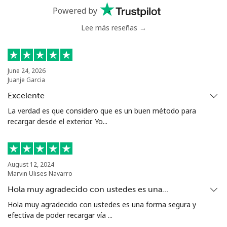
Celular
⁦1.5¢⁩
665 min por ⁦€10⁩
⁦7¢⁩
Powered by
Lee más reseñas →
Ivory Coast
Línea fija
⁦53.5¢⁩
18 min por ⁦€10⁩
-
June 24, 2026
Juanje Garcia
Celular
⁦42.5¢⁩
23 min por ⁦€10⁩
⁦28¢⁩
Excelente
La verdad es que considero que es un buen método para
recargar desde el exterior. Yo...
August 12, 2024
Marvin Ulises Navarro
Hola muy agradecido con ustedes es una…
Hola muy agradecido con ustedes es una forma segura y
efectiva de poder recargar vía ...