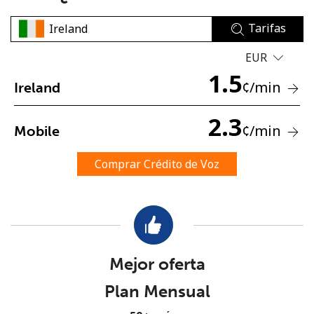
Tarifas
EUR
1.5
¢
/min
Ireland
No se ha creado una contraseña
2.3
¢
/min
Mobile
Mínimo 8 caracteres
Una letra mayúscula y una minúscula
Comprar Crédito de Voz
Un número
Un caracter especial
Mejor oferta
Plan Mensual
Mantente en contacto para recibir nuestras mejores
ofertas.