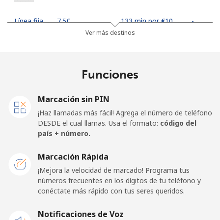
Línea fija
⁦7.5¢⁩
133 min por ⁦€10⁩
-
Ver más destinos
Jakarta
⁦5.5¢⁩
181 min por ⁦€10⁩
-
Celular
⁦6.5¢⁩
153 min por ⁦€10⁩
-
Funciones
Iran
Marcación sin PIN
¡Haz llamadas más fácil! Agrega el número de teléfono
Línea fija
⁦24.9¢⁩
40 min por ⁦€10⁩
-
DESDE el cual llamas. Usa el formato:
código del
país + número.
Celular
⁦33.5¢⁩
29 min por ⁦€10⁩
-
Marcación Rápida
Iraq
¡Mejora la velocidad de marcado! Programa tus
números frecuentes en los dígitos de tu teléfono y
conéctate más rápido con tus seres queridos.
Línea fija
⁦25.9¢⁩
38 min por ⁦€10⁩
-
Notificaciones de Voz