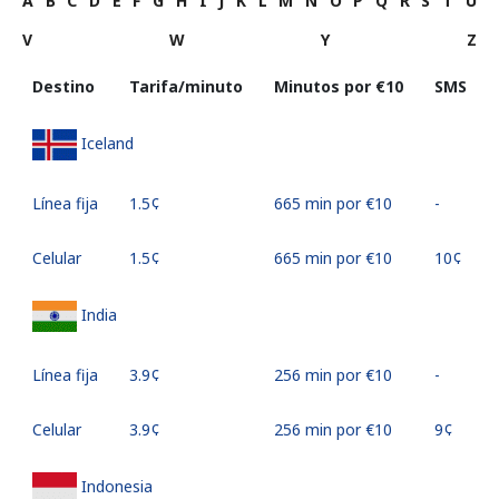
A
B
C
D
E
F
G
H
I
J
K
L
M
N
O
P
Q
R
S
T
U
V
W
Y
Z
Destino
Tarifa/minuto
Minutos por ⁦€10⁩
SMS
Iceland
Línea fija
⁦1.5¢⁩
665 min por ⁦€10⁩
-
Celular
⁦1.5¢⁩
665 min por ⁦€10⁩
⁦10¢⁩
India
Línea fija
⁦3.9¢⁩
256 min por ⁦€10⁩
-
Celular
⁦3.9¢⁩
256 min por ⁦€10⁩
⁦9¢⁩
Indonesia