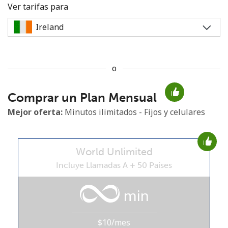
Ver tarifas para
o
No se ha creado una contraseña
Comprar un Plan Mensual
Mínimo 8 caracteres
Una letra mayúscula y una minúscula
Mejor oferta:
Minutos ilimitados - Fijos y celulares
Un número
Un caracter especial
World Unlimited
Incluye Llamadas A + 50 Países
min
Mantente en contacto para recibir nuestras mejores
ofertas.
$10/mes