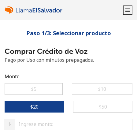
Paso 1/3: Seleccionar producto
¡Bienvenido!
Comprar Crédito de Voz
¿Ya tienes una cuenta?
Inicia sesión →
Pago por Uso con minutos prepagados.
Regístrate con
Monto
⁦$5⁩
⁦$10⁩
o
⁦$20⁩
⁦$50⁩
$