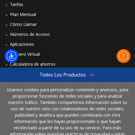
Tarifas
Plan Mensual
Cómo Llamar
Números de Acceso
Aplicaciones
Número Virtual
Calculadora de ahorros
Travel eSIM
Todos Los Productos
Comprar
Usamos cookies para personalizar contenido y anuncios, para
Cómo funciona
proporcionar funciones de redes sociales y para analizar
nuestro tráfico. También compartimos información sobre tu
uso de nuestro sitio con colaboradores de redes sociales,
publicidad y analítica que pueden combinarla con otra
Paga con
información que les hayas proporcionado o que hayan
recolectado a partir de tu uso de su servicio. Para más
información sobre nuestras prácticas de privacidad y otras