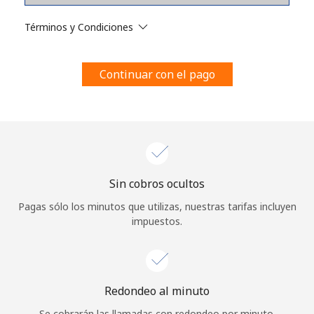
Al abrir una cuenta en este sitio web, estoy de acuerdo con
estos
Términos y condiciones.
Términos y Condiciones
Únete
Continuar con el pago
¡Hola!
Sin cobros ocultos
Inicia sesión o
REGÍSTRATE →
Pagas sólo los minutos que utilizas, nuestras tarifas incluyen
impuestos.
Redondeo al minuto
¿Olvidaste tu contraseña? →
Se cobrarán las llamadas con redondeo por minuto.