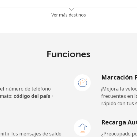
⁦32.5¢⁩
30 min por ⁦$10⁩
Ver más destinos
⁦37.9¢⁩
26 min por ⁦$10⁩
Funciones
⁦1.5¢⁩
665 min por ⁦$10⁩
Marcación 
⁦1.5¢⁩
665 min por ⁦$10⁩
 el número de teléfono
¡Mejora la vel
rmato:
código del país +
frecuentes en l
rápido con tus 
⁦33.9¢⁩
29 min por ⁦$10⁩
Recarga Au
⁦27.5¢⁩
36 min por ⁦$10⁩
itir los mensajes de saldo
¿Preocupado por