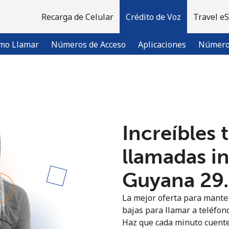
Recarga de Celular
Crédito de Voz
Travel e
mo Llamar
Números de Acceso
Aplicaciones
Número 
¡Bienvenido!
Increíbles 
¿Ya tienes una cuenta?
Inicia sesión →
llamadas i
Regístrate con
Guyana ⁦29
La mejor oferta para manten
bajas para llamar a teléfon
Haz que cada minuto cuente