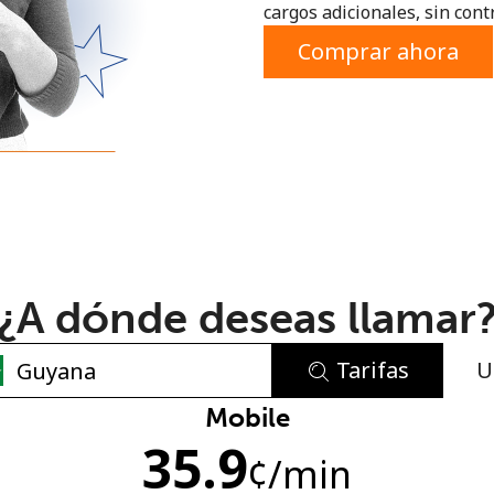
cargos adicionales, sin contr
o
Comprar ahora
¿A dónde deseas llamar
Tarifas
U
No se ha creado una contraseña
Mobile
35.9
Mínimo 8 caracteres
¢
/min
Una letra mayúscula y una minúscula