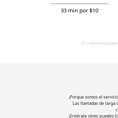
33 min por ⁦$10⁩
El crédito prepagado 
¡Porque somos el servici
Las llamadas de larga d
c
¡Entérate cómo puedes ll