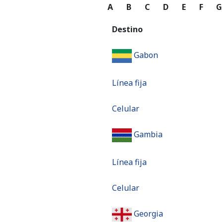
A
B
C
D
E
F
Destino
Gabon
Línea fija
Celular
Gambia
Línea fija
Celular
Georgia