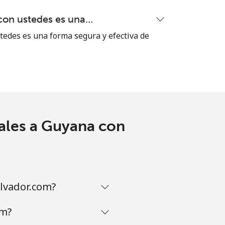
con ustedes es una…
tedes es una forma segura y efectiva de
-
⁦9¢⁩
ales a Guyana con
-
-
lvador.com?
om?
⁦8¢⁩