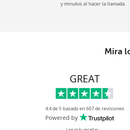
y minutos al hacer la llamada.
Gibraltar
Línea fija
Celular
Mira l
Greece
Línea fija
GREAT
Celular
Greenland
4.4 de 5 basado en 607 de revisiones
Línea fija
Powered by
Celular
Lee más reseñas →