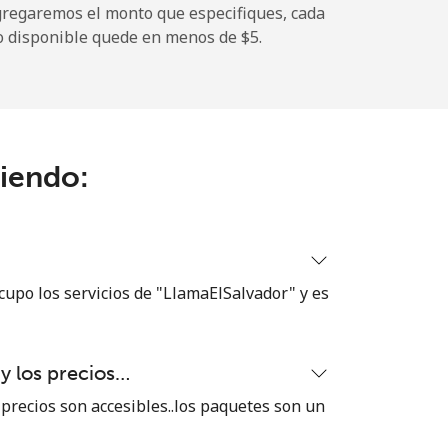
gregaremos el monto que especifiques, cada
o disponible quede en menos de ⁦$5⁩.
-
-
ciendo:
-
⁦8¢⁩
cupo los servicios de "LlamaElSalvador" y es
 y los precios…
-
 precios son accesibles..los paquetes son un
⁦5¢⁩