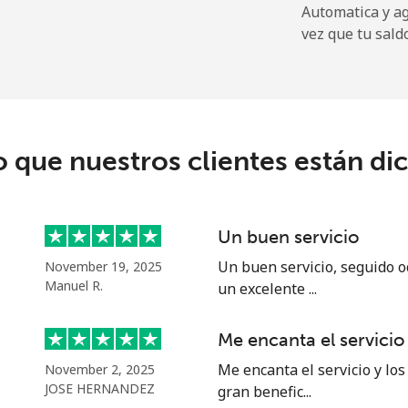
Automatica y a
vez que tu sald
⁦9.9¢⁩
101 min por ⁦$10⁩
⁦21.5¢⁩
46 min por ⁦$10⁩
o que nuestros clientes están di
⁦1.5¢⁩
665 min por ⁦$10⁩
Un buen servicio
⁦1.6¢⁩
625 min por ⁦$10⁩
Un buen servicio, seguido o
November 19, 2025
Manuel R.
un excelente ...
Me encanta el servicio
⁦10.5¢⁩
95 min por ⁦$10⁩
Me encanta el servicio y los
November 2, 2025
JOSE HERNANDEZ
gran benefic...
⁦10.9¢⁩
91 min por ⁦$10⁩