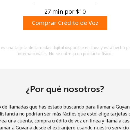
Un número
Un caracter especial
27 min por ⁦$10⁩
Comprar Crédito de Voz
es una tarjeta de llamadas digital disponible en línea y está hecho p
internacionales. No se entrega un producto físico.
Mantente en contacto para recibir nuestras mejores
ofertas.
Al abrir una cuenta en este sitio web, estoy de
acuerdo con estos
Términos y condiciones.
¿Por qué nosotros?
Únete
o de llamadas que has estado buscando para llamar a Guyana
istancia no podrían ser más fáciles que esto: elige tarjeta
rea una cuenta, compra crédito de voz en línea y llama a cas
amar a Guyana desde el extranjero usando nuestro servicio 