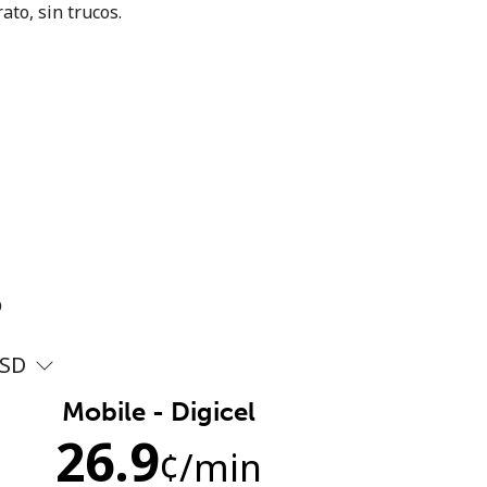
ato, sin trucos.
?
SD
Mobile - Digicel
26.9
¢
/min