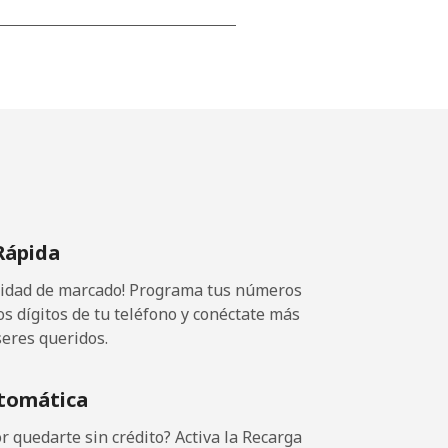
-
⁦16¢⁩
-
Rápida
⁦11¢⁩
ocidad de marcado! Programa tus números
os dígitos de tu teléfono y conéctate más
seres queridos.
-
tomática
-
 quedarte sin crédito? Activa la Recarga