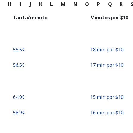
o
G
H
I
J
K
L
M
N
O
P
Q
R
Continuar con
Tarifa/minuto
Minutos por ⁦$10⁩
⁦55.5¢⁩
18 min por ⁦$10⁩
⁦56.5¢⁩
17 min por ⁦$10⁩
⁦64.9¢⁩
15 min por ⁦$10⁩
⁦58.9¢⁩
16 min por ⁦$10⁩