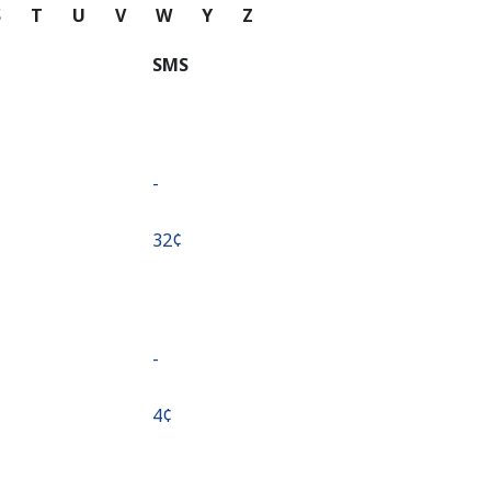
S
T
U
V
W
Y
Z
SMS
-
⁦32¢⁩
-
⁦4¢⁩