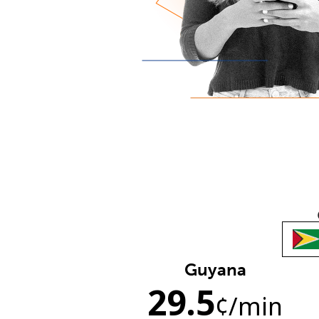
Guyana
29.5
¢
/min