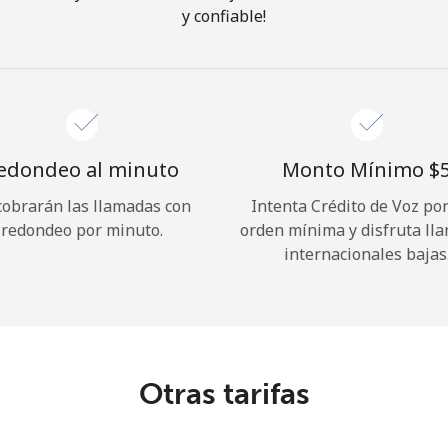
y confiable!
¡Hola!
Inicia sesión o
REGÍSTRATE →
edondeo al minuto
Monto Mínimo ⁦$5
cobrarán las llamadas con
Intenta Crédito de Voz po
redondeo por minuto.
orden mínima y disfruta ll
internacionales bajas
¿Olvidaste tu contraseña? →
Iniciar Sesión
Otras tarifas