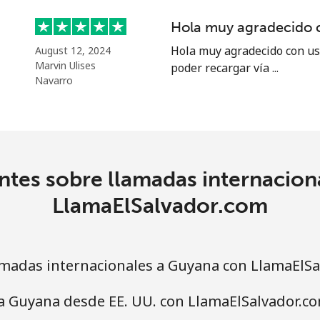
Hola muy agradecido 
Hola muy agradecido con us
August 12, 2024
Marvin Ulises
poder recargar vía ...
⁦16.9¢⁩
59 min por ⁦$10⁩
Navarro
⁦31.5¢⁩
31 min por ⁦$10⁩
ntes sobre llamadas internacion
⁦18.5¢⁩
54 min por ⁦$10⁩
LlamaElSalvador.com
⁦29.5¢⁩
33 min por ⁦$10⁩
madas internacionales a Guyana con LlamaElSa
a Guyana desde EE. UU. con LlamaElSalvador.c
⁦4.5¢⁩
222 min por ⁦$10⁩