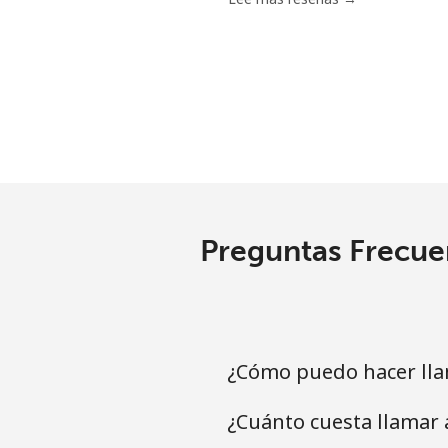
Grenada
Línea fija
Celular
Guadeloupe
Preguntas Frecue
Línea fija
Celular
Guam
¿Cómo puedo hacer lla
¿Cuánto cuesta llamar 
All country