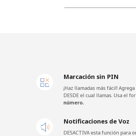
Línea fija
Celular
Germany
Línea fija
Marcación sin PIN
Celular
¡Haz llamadas más fácil! Agrega
Ghana
DESDE el cual llamas. Usa el fo
número.
Línea fija
Notificaciones de Voz
Celular
DESACTIVA esta función para om