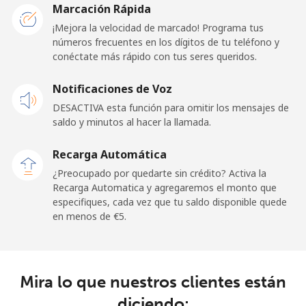
Marcación Rápida
Línea fija
⁦1.5¢⁩
665 min por
-
¡Mejora la velocidad de marcado! Programa tus
⁦€10⁩
números frecuentes en los dígitos de tu teléfono y
conéctate más rápido con tus seres queridos.
Celular
⁦1.5¢⁩
665 min por
⁦10¢⁩
Notificaciones de Voz
⁦€10⁩
DESACTIVA esta función para omitir los mensajes de
saldo y minutos al hacer la llamada.
Ghana
Recarga Automática
Línea fija
⁦32.5¢⁩
30 min por
-
¿Preocupado por quedarte sin crédito? Activa la
⁦€10⁩
Recarga Automatica y agregaremos el monto que
especifiques, cada vez que tu saldo disponible quede
Celular
⁦25.9¢⁩
38 min por
-
en menos de ⁦€5⁩.
⁦€10⁩
Gibraltar
Mira lo que nuestros clientes están
Línea fija
⁦8.9¢⁩
112 min por
-
diciendo: