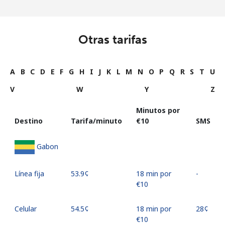
Otras tarifas
A
B
C
D
E
F
G
H
I
J
K
L
M
N
O
P
Q
R
S
T
U
V
W
Y
Z
Minutos por
Destino
Tarifa/minuto
⁦€10⁩
SMS
Gabon
Línea fija
⁦53.9¢⁩
18 min por
-
⁦€10⁩
Celular
⁦54.5¢⁩
18 min por
⁦28¢⁩
⁦€10⁩