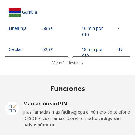
Gambia
Línea fija
⁦58.9¢⁩
16 min por
-
⁦€10⁩
Celular
⁦52.9¢⁩
18 min por
⁦4¢⁩
⁦€10⁩
Ver más destinos
Georgia
Funciones
Línea fija
⁦29.5¢⁩
33 min por
-
⁦€10⁩
Marcación sin PIN
Celular
⁦34.5¢⁩
28 min por
⁦14¢⁩
¡Haz llamadas más fácil! Agrega el número de teléfono
⁦€10⁩
DESDE el cual llamas. Usa el formato:
código del
país + número.
Germany