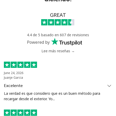
⁦€10⁩
Celular
⁦19.5¢⁩
51 min por
-
GREAT
⁦€10⁩
Greece
4.4 de 5 basado en 607 de revisiones
Powered by
Línea fija
⁦1.5¢⁩
665 min por
-
Lee más reseñas →
⁦€10⁩
Celular
⁦1.5¢⁩
665 min por
⁦7¢⁩
⁦€10⁩
June 24, 2026
Juanje Garcia
Greenland
Excelente
La verdad es que considero que es un buen método para
Línea fija
⁦9.5¢⁩
105 min por
-
recargar desde el exterior. Yo...
⁦€10⁩
Celular
⁦10.5¢⁩
95 min por
⁦5¢⁩