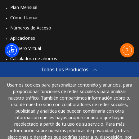
Plan Mensual
Cómo Llamar
Números de Acceso
Aplicaciones
Número Virtual
Calculadora de ahorros
Travel eSIM
Todos Los Productos
Comprar
Usamos cookies para personalizar contenido y anuncios, para
Cómo funciona
proporcionar funciones de redes sociales y para analizar
nuestro tráfico. También compartimos información sobre tu
uso de nuestro sitio con colaboradores de redes sociales,
publicidad y analítica que pueden combinarla con otra
Paga con
información que les hayas proporcionado o que hayan
recolectado a partir de tu uso de su servicio. Para más
información sobre nuestras prácticas de privacidad y otras
elecciones o derechos que podrías tener a tu disposición, por