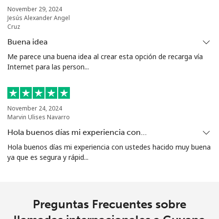
⁦€10⁩
November 29, 2024
Jesús Alexander Angel
Cruz
Grenada
Buena idea
Me parece una buena idea al crear esta opción de recarga vía
Línea fija
⁦15.5¢⁩
64 min por
-
Internet para las person...
⁦€10⁩
Celular
⁦28.5¢⁩
35 min por
⁦8¢⁩
⁦€10⁩
November 24, 2024
Marvin Ulises Navarro
Guadeloupe
Hola buenos días mi experiencia con…
Hola buenos días mi experiencia con ustedes hacido muy buena
Línea fija
⁦16.5¢⁩
60 min por
-
ya que es segura y rápid...
⁦€10⁩
Celular
⁦26.5¢⁩
37 min por
-
⁦€10⁩
Preguntas Frecuentes sobre