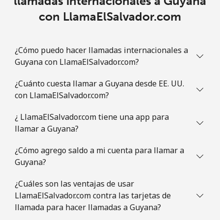
llamadas internacionales a Guyana
Guam
con LlamaElSalvador.com
All country
⁦3.9¢⁩
256 min por
⁦7¢⁩
⁦€10⁩
¿Cómo puedo hacer llamadas internacionales a
Guyana con LlamaElSalvador.com?
Guatemala
¿Cuánto cuesta llamar a Guyana desde EE. UU.
Línea fija
⁦18.9¢⁩
52 min por
-
con LlamaElSalvador.com?
⁦€10⁩
¿ LlamaElSalvador.com tiene una app para
llamar a Guyana?
Celular
⁦18.9¢⁩
52 min por
⁦10¢⁩
⁦€10⁩
¿Cómo agrego saldo a mi cuenta para llamar a
Guyana?
Guinea
¿Cuáles son las ventajas de usar
Línea fija
⁦58.9¢⁩
16 min por
-
LlamaElSalvador.com contra las tarjetas de
⁦€10⁩
llamada para hacer llamadas a Guyana?