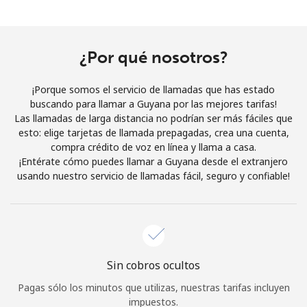
Al abrir una cuenta en este sitio web, estoy de acuerdo con
estos
Términos y condiciones.
¿Por qué nosotros?
Únete
¡Porque somos el servicio de llamadas que has estado
buscando para llamar a Guyana por las mejores tarifas!
Las llamadas de larga distancia no podrían ser más fáciles que
esto: elige tarjetas de llamada prepagadas, crea una cuenta,
¡Hola!
compra crédito de voz en línea y llama a casa.
¡Entérate cómo puedes llamar a Guyana desde el extranjero
usando nuestro servicio de llamadas fácil, seguro y confiable!
Inicia sesión o
REGÍSTRATE →
Sin cobros ocultos
¿Olvidaste tu contraseña? →
Pagas sólo los minutos que utilizas, nuestras tarifas incluyen
impuestos.