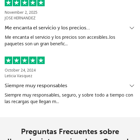
Celular
⁦10.5¢⁩
95 min por
⁦5¢⁩
⁦€10⁩
November 2, 2025
JOSE HERNANDEZ
Grenada
Me encanta el servicio y los precios…
Me encanta el servicio y los precios son accesibles..los
paquetes son un gran benefic...
Línea fija
⁦15.5¢⁩
64 min por
-
⁦€10⁩
Celular
⁦28.5¢⁩
35 min por
⁦8¢⁩
October 24, 2024
⁦€10⁩
Leticia Vasquez
Siempre muy responsables
Guadeloupe
Siempre muy responsables, seguro, y sobre todo a tiempo con
las recargas que llegan m...
Línea fija
⁦16.5¢⁩
60 min por
-
⁦€10⁩
Celular
⁦26.5¢⁩
37 min por
-
Preguntas Frecuentes sobre
⁦€10⁩