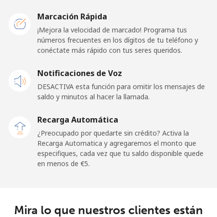
Germany
Marcación Rápida
Línea fija
⁦1.5¢⁩
665 min por
-
¡Mejora la velocidad de marcado! Programa tus
⁦€10⁩
números frecuentes en los dígitos de tu teléfono y
conéctate más rápido con tus seres queridos.
Celular
⁦1.5¢⁩
665 min por
⁦10¢⁩
Notificaciones de Voz
⁦€10⁩
DESACTIVA esta función para omitir los mensajes de
saldo y minutos al hacer la llamada.
Ghana
Recarga Automática
Línea fija
⁦32.5¢⁩
30 min por
-
¿Preocupado por quedarte sin crédito? Activa la
⁦€10⁩
Recarga Automatica y agregaremos el monto que
especifiques, cada vez que tu saldo disponible quede
Celular
⁦25.9¢⁩
38 min por
-
en menos de ⁦€5⁩.
⁦€10⁩
Gibraltar
Mira lo que nuestros clientes están