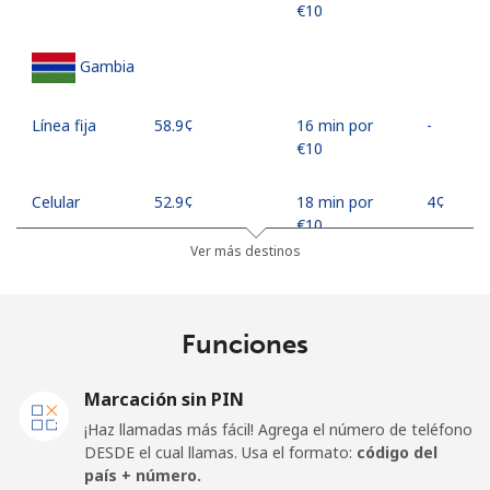
⁦€10⁩
Gambia
Línea fija
⁦58.9¢⁩
16 min por
-
⁦€10⁩
Celular
⁦52.9¢⁩
18 min por
⁦4¢⁩
⁦€10⁩
Ver más destinos
Georgia
Funciones
Línea fija
⁦29.5¢⁩
33 min por
-
⁦€10⁩
Marcación sin PIN
Celular
⁦34.5¢⁩
28 min por
⁦14¢⁩
¡Haz llamadas más fácil! Agrega el número de teléfono
⁦€10⁩
DESDE el cual llamas. Usa el formato:
código del
país + número.