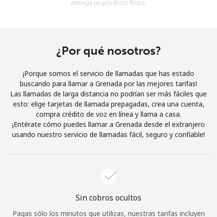
entrega un producto físico.
Al abrir una cuenta en este sitio web, estoy de acuerdo con
estos
Términos y condiciones.
Únete
¿Por qué nosotros?
¡Porque somos el servicio de llamadas que has estado
buscando para llamar a Grenada por las mejores tarifas!
Las llamadas de larga distancia no podrían ser más fáciles que
¡Hola!
esto: elige tarjetas de llamada prepagadas, crea una cuenta,
compra crédito de voz en línea y llama a casa.
¡Entérate cómo puedes llamar a Grenada desde el extranjero
Inicia sesión o
REGÍSTRATE →
usando nuestro servicio de llamadas fácil, seguro y confiable!
Sin cobros ocultos
¿Olvidaste tu contraseña? →
Pagas sólo los minutos que utilizas, nuestras tarifas incluyen