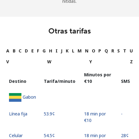
nítidas.
Otras tarifas
A
B
C
D
E
F
G
H
I
J
K
L
M
N
O
P
Q
R
S
T
U
V
W
Y
Z
Minutos por
Destino
Tarifa/minuto
⁦€10⁩
SMS
Gabon
Línea fija
⁦53.9¢⁩
18 min por
-
⁦€10⁩
Celular
⁦54.5¢⁩
18 min por
⁦28¢⁩