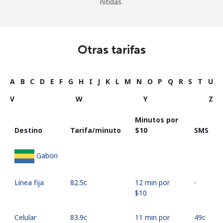
nítidas.
Otras tarifas
A
B
C
D
E
F
G
H
I
J
K
L
M
N
O
P
Q
R
S
T
U
V
W
Y
Z
Minutos por
Destino
Tarifa/minuto
⁦$10⁩
SMS
Gabon
Línea fija
⁦82.5c⁩
12 min por
-
⁦$10⁩
Celular
⁦83.9c⁩
11 min por
⁦49c⁩