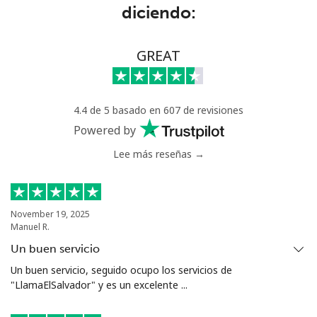
Línea fija
⁦13.9c⁩
71 min por
-
diciendo:
⁦$10⁩
Celular
⁦29.9c⁩
33 min por
-
GREAT
⁦$10⁩
Greece
4.4 de 5 basado en 607 de revisiones
Powered by
Línea fija
⁦1.5c⁩
665 min por
-
Lee más reseñas →
⁦$10⁩
Celular
⁦2c⁩
500 min por
⁦13c⁩
⁦$10⁩
November 19, 2025
Manuel R.
Greenland
Un buen servicio
Un buen servicio, seguido ocupo los servicios de
Línea fija
⁦14.5c⁩
68 min por
-
"LlamaElSalvador" y es un excelente ...
⁦$10⁩