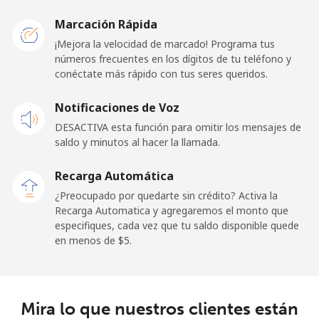
Germany
Marcación Rápida
Línea fija
⁦1.5c⁩
665 min por
-
¡Mejora la velocidad de marcado! Programa tus
⁦$10⁩
números frecuentes en los dígitos de tu teléfono y
conéctate más rápido con tus seres queridos.
Celular
⁦1.8c⁩
555 min por
⁦17c⁩
Notificaciones de Voz
⁦$10⁩
DESACTIVA esta función para omitir los mensajes de
saldo y minutos al hacer la llamada.
Ghana
Recarga Automática
Línea fija
⁦49.9c⁩
20 min por
-
¿Preocupado por quedarte sin crédito? Activa la
⁦$10⁩
Recarga Automatica y agregaremos el monto que
especifiques, cada vez que tu saldo disponible quede
Celular
⁦37.9c⁩
26 min por
-
en menos de ⁦$5⁩.
⁦$10⁩
Gibraltar
Mira lo que nuestros clientes están