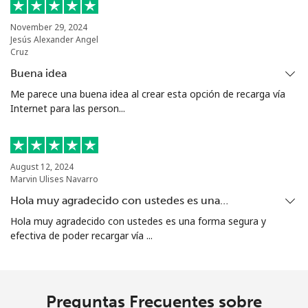
Celular
⁦15.9c⁩
62 min por
⁦8c⁩
⁦$10⁩
November 29, 2024
Jesús Alexander Angel
Cruz
Grenada
Buena idea
Me parece una buena idea al crear esta opción de recarga vía
Línea fija
⁦23.5c⁩
42 min por
-
Internet para las person...
⁦$10⁩
Celular
⁦43.9c⁩
22 min por
⁦14c⁩
⁦$10⁩
August 12, 2024
Marvin Ulises Navarro
Guadeloupe
Hola muy agradecido con ustedes es una…
Hola muy agradecido con ustedes es una forma segura y
Línea fija
⁦25.5c⁩
39 min por
-
efectiva de poder recargar vía ...
⁦$10⁩
Celular
⁦40.9c⁩
24 min por
-
⁦$10⁩
Preguntas Frecuentes sobre