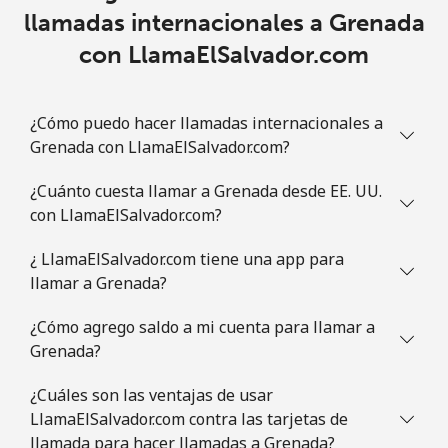
llamadas internacionales a Grenada
Guam
con LlamaElSalvador.com
All country
⁦5.5c⁩
181 min por
⁦13c⁩
⁦$10⁩
¿Cómo puedo hacer llamadas internacionales a
Grenada con LlamaElSalvador.com?
Guatemala
¿Cuánto cuesta llamar a Grenada desde EE. UU.
Línea fija
⁦27.9c⁩
35 min por
-
con LlamaElSalvador.com?
⁦$10⁩
¿ LlamaElSalvador.com tiene una app para
llamar a Grenada?
Celular
⁦28.9c⁩
34 min por
⁦17c⁩
⁦$10⁩
¿Cómo agrego saldo a mi cuenta para llamar a
Grenada?
Guinea
¿Cuáles son las ventajas de usar
Línea fija
⁦96.5c⁩
10 min por
-
LlamaElSalvador.com contra las tarjetas de
⁦$10⁩
llamada para hacer llamadas a Grenada?