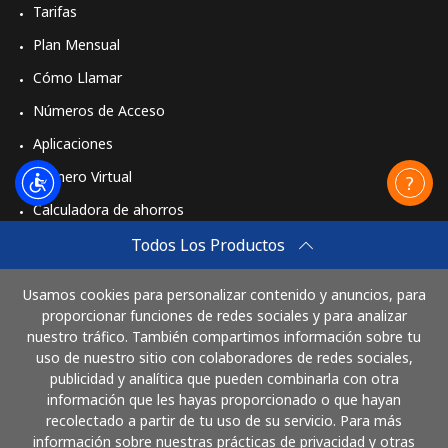
Tarifas
Plan Mensual
Cómo Llamar
Números de Acceso
Aplicaciones
Número Virtual
Calculadora de ahorros
Travel eSIM
Todos Los Productos
Comprar
Usamos cookies para personalizar contenido y anuncios, para
Cómo funciona
proporcionar funciones de redes sociales y para analizar
nuestro tráfico. También compartimos información sobre tu
uso de nuestro sitio con colaboradores de redes sociales,
publicidad y analítica que pueden combinarla con otra
Paga con
información que les hayas proporcionado o que hayan
recolectado a partir de tu uso de su servicio. Para más
información sobre nuestras prácticas de privacidad y otras