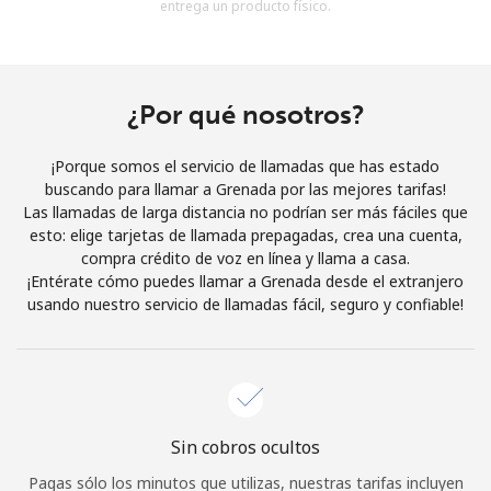
entrega un producto físico.
Al abrir una cuenta en este sitio web, estoy de acuerdo con
estos
Términos y condiciones.
Únete
¿Por qué nosotros?
¡Porque somos el servicio de llamadas que has estado
buscando para llamar a Grenada por las mejores tarifas!
Las llamadas de larga distancia no podrían ser más fáciles que
¡Hola!
esto: elige tarjetas de llamada prepagadas, crea una cuenta,
compra crédito de voz en línea y llama a casa.
¡Entérate cómo puedes llamar a Grenada desde el extranjero
Inicia sesión o
REGÍSTRATE →
usando nuestro servicio de llamadas fácil, seguro y confiable!
Sin cobros ocultos
¿Olvidaste tu contraseña? →
Pagas sólo los minutos que utilizas, nuestras tarifas incluyen