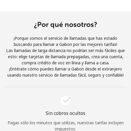
Al abrir una cuenta en este sitio web, estoy de acuerdo con
estos
Términos y condiciones.
¿Por qué nosotros?
Únete
¡Porque somos el servicio de llamadas que has estado
buscando para llamar a Gabon por las mejores tarifas!
Las llamadas de larga distancia no podrían ser más fáciles que
esto: elige tarjetas de llamada prepagadas, crea una cuenta,
¡Hola!
compra crédito de voz en línea y llama a casa.
¡Entérate cómo puedes llamar a Gabon desde el extranjero
usando nuestro servicio de llamadas fácil, seguro y confiable!
Inicia sesión o
REGÍSTRATE →
Sin cobros ocultos
¿Olvidaste tu contraseña? →
Pagas sólo los minutos que utilizas, nuestras tarifas incluyen
impuestos.