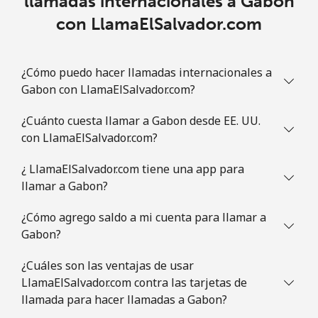
llamadas internacionales a Gabon
Guam
con LlamaElSalvador.com
All country
⁦3.9¢⁩
256 min por
⁦7¢⁩
⁦€10⁩
¿Cómo puedo hacer llamadas internacionales a
Gabon con LlamaElSalvador.com?
Guatemala
¿Cuánto cuesta llamar a Gabon desde EE. UU.
Línea fija
⁦18.9¢⁩
52 min por
-
con LlamaElSalvador.com?
⁦€10⁩
¿ LlamaElSalvador.com tiene una app para
llamar a Gabon?
Celular
⁦18.9¢⁩
52 min por
⁦10¢⁩
⁦€10⁩
¿Cómo agrego saldo a mi cuenta para llamar a
Gabon?
Guinea
¿Cuáles son las ventajas de usar
Línea fija
⁦58.9¢⁩
16 min por
-
LlamaElSalvador.com contra las tarjetas de
⁦€10⁩
llamada para hacer llamadas a Gabon?