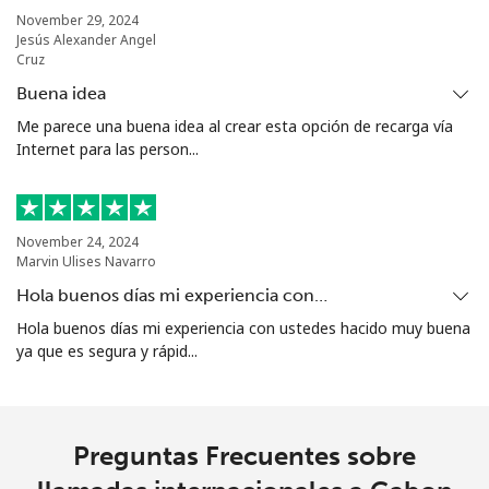
⁦€10⁩
November 29, 2024
Jesús Alexander Angel
Cruz
Grenada
Buena idea
Me parece una buena idea al crear esta opción de recarga vía
Línea fija
⁦15.5¢⁩
64 min por
-
Internet para las person...
⁦€10⁩
Celular
⁦28.5¢⁩
35 min por
⁦8¢⁩
⁦€10⁩
November 24, 2024
Marvin Ulises Navarro
Guadeloupe
Hola buenos días mi experiencia con…
Hola buenos días mi experiencia con ustedes hacido muy buena
Línea fija
⁦16.5¢⁩
60 min por
-
ya que es segura y rápid...
⁦€10⁩
Celular
⁦26.5¢⁩
37 min por
-
⁦€10⁩
Preguntas Frecuentes sobre