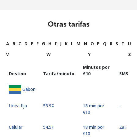
Otras tarifas
A
B
C
D
E
F
G
H
I
J
K
L
M
N
O
P
Q
R
S
T
U
V
W
Y
Z
Minutos por
Destino
Tarifa/minuto
⁦€10⁩
SMS
Gabon
Línea fija
⁦53.9¢⁩
18 min por
-
⁦€10⁩
Celular
⁦54.5¢⁩
18 min por
⁦28¢⁩
⁦€10⁩