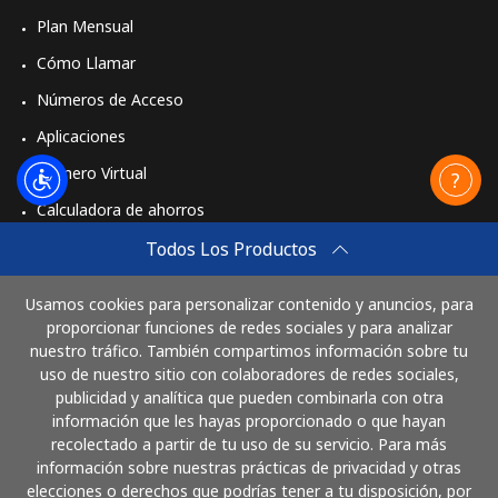
Plan Mensual
Cómo Llamar
Números de Acceso
Aplicaciones
Número Virtual
Calculadora de ahorros
Travel eSIM
Todos Los Productos
Comprar
Usamos cookies para personalizar contenido y anuncios, para
Cómo funciona
proporcionar funciones de redes sociales y para analizar
nuestro tráfico. También compartimos información sobre tu
uso de nuestro sitio con colaboradores de redes sociales,
publicidad y analítica que pueden combinarla con otra
Paga con
información que les hayas proporcionado o que hayan
recolectado a partir de tu uso de su servicio. Para más
información sobre nuestras prácticas de privacidad y otras
elecciones o derechos que podrías tener a tu disposición, por