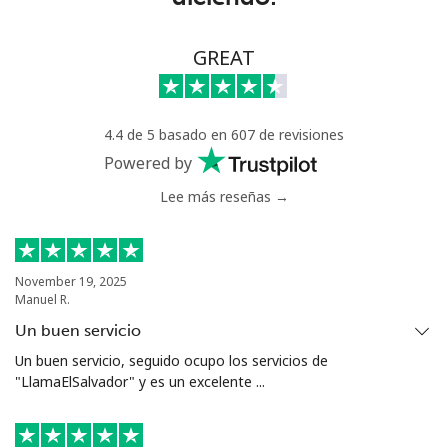
⁦€10⁩
Celular
⁦19.5¢⁩
51 min por
-
GREAT
⁦€10⁩
Greece
4.4 de 5 basado en 607 de revisiones
Powered by
Línea fija
⁦1.5¢⁩
665 min por
-
Lee más reseñas →
⁦€10⁩
Celular
⁦1.5¢⁩
665 min por
⁦7¢⁩
⁦€10⁩
November 19, 2025
Manuel R.
Greenland
Un buen servicio
Un buen servicio, seguido ocupo los servicios de
Línea fija
⁦9.5¢⁩
105 min por
-
"LlamaElSalvador" y es un excelente ...
⁦€10⁩
Celular
⁦10.5¢⁩
95 min por
⁦5¢⁩