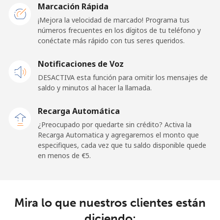
Marcación Rápida
Línea fija
⁦1.5¢⁩
665 min por
-
¡Mejora la velocidad de marcado! Programa tus
⁦€10⁩
números frecuentes en los dígitos de tu teléfono y
conéctate más rápido con tus seres queridos.
Celular
⁦1.5¢⁩
665 min por
⁦10¢⁩
Notificaciones de Voz
⁦€10⁩
DESACTIVA esta función para omitir los mensajes de
saldo y minutos al hacer la llamada.
Ghana
Recarga Automática
Línea fija
⁦32.5¢⁩
30 min por
-
¿Preocupado por quedarte sin crédito? Activa la
⁦€10⁩
Recarga Automatica y agregaremos el monto que
especifiques, cada vez que tu saldo disponible quede
Celular
⁦25.9¢⁩
38 min por
-
en menos de ⁦€5⁩.
⁦€10⁩
Gibraltar
Mira lo que nuestros clientes están
Línea fija
⁦8.9¢⁩
112 min por
-
diciendo: