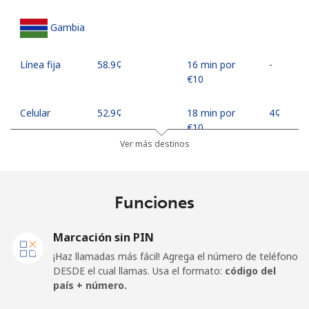
Gambia
Línea fija
⁦58.9¢⁩
16 min por
-
⁦€10⁩
Celular
⁦52.9¢⁩
18 min por
⁦4¢⁩
⁦€10⁩
Ver más destinos
Georgia
Funciones
Línea fija
⁦29.5¢⁩
33 min por
-
⁦€10⁩
Marcación sin PIN
Celular
⁦34.5¢⁩
28 min por
⁦14¢⁩
¡Haz llamadas más fácil! Agrega el número de teléfono
⁦€10⁩
DESDE el cual llamas. Usa el formato:
código del
país + número.
Germany