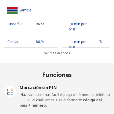
Gambia
Línea fija
⁦96.5c⁩
10 min por
-
⁦$10⁩
Celular
⁦86.9c⁩
11 min por
⁦7c⁩
⁦$10⁩
Ver más destinos
Georgia
Funciones
Línea fija
⁦45.5c⁩
21 min por
-
⁦$10⁩
Marcación sin PIN
Celular
⁦56.5c⁩
17 min por
⁦25c⁩
¡Haz llamadas más fácil! Agrega el número de teléfono
⁦$10⁩
DESDE el cual llamas. Usa el formato:
código del
país + número.
Germany