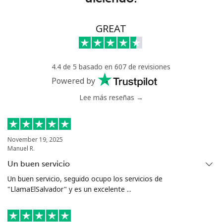
⁦$10⁩
Celular
⁦29.9c⁩
33 min por
-
GREAT
⁦$10⁩
Greece
4.4 de 5 basado en 607 de revisiones
Powered by
Línea fija
⁦1.5c⁩
665 min por
-
Lee más reseñas →
⁦$10⁩
Celular
⁦2c⁩
500 min por
⁦13c⁩
⁦$10⁩
November 19, 2025
Manuel R.
Greenland
Un buen servicio
Un buen servicio, seguido ocupo los servicios de
Línea fija
⁦14.5c⁩
68 min por
-
"LlamaElSalvador" y es un excelente ...
⁦$10⁩
Celular
⁦15.9c⁩
62 min por
⁦8c⁩