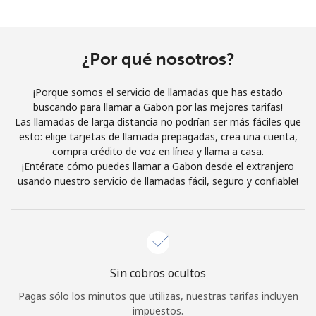
Al abrir una cuenta en este sitio web, estoy de acuerdo con
estos
Términos y condiciones.
¿Por qué nosotros?
Únete
¡Porque somos el servicio de llamadas que has estado
buscando para llamar a Gabon por las mejores tarifas!
Las llamadas de larga distancia no podrían ser más fáciles que
esto: elige tarjetas de llamada prepagadas, crea una cuenta,
¡Hola!
compra crédito de voz en línea y llama a casa.
¡Entérate cómo puedes llamar a Gabon desde el extranjero
usando nuestro servicio de llamadas fácil, seguro y confiable!
Inicia sesión o
REGÍSTRATE →
Sin cobros ocultos
¿Olvidaste tu contraseña? →
Pagas sólo los minutos que utilizas, nuestras tarifas incluyen
impuestos.