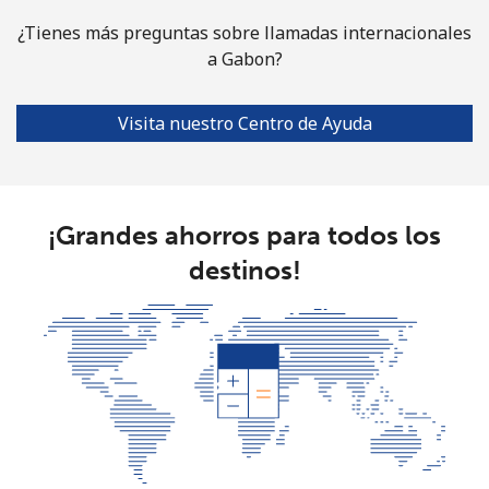
Celular
⁦78.9c⁩
12 min por
⁦49c⁩
¿Tienes más preguntas sobre llamadas internacionales
⁦$10⁩
a Gabon?
Guinea Bissau
Visita nuestro Centro de Ayuda
Línea fija
⁦113.9c⁩
8 min por ⁦$10⁩
-
Celular
⁦119.9c⁩
8 min por ⁦$10⁩
-
¡Grandes ahorros para todos los
Guyana
destinos!
Línea fija
⁦41.5c⁩
24 min por
-
⁦$10⁩
Celular
⁦52.9c⁩
18 min por
⁦8c⁩
⁦$10⁩
Mobile -
⁦37.5c⁩
26 min por
⁦8c⁩