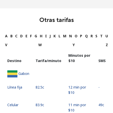
Otras tarifas
A
B
C
D
E
F
G
H
I
J
K
L
M
N
O
P
Q
R
S
T
U
V
W
Y
Z
Minutos por
Destino
Tarifa/minuto
⁦$10⁩
SMS
Gabon
Línea fija
⁦82.5c⁩
12 min por
-
⁦$10⁩
Celular
⁦83.9c⁩
11 min por
⁦49c⁩
⁦$10⁩