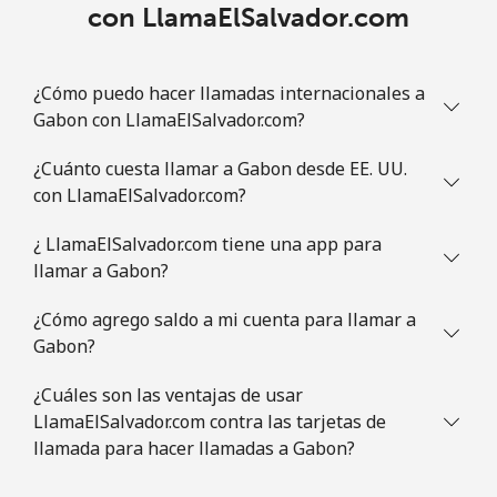
con LlamaElSalvador.com
Guam
All country
⁦5.5c⁩
181 min por
⁦13c⁩
¿Cómo puedo hacer llamadas internacionales a
⁦$10⁩
Gabon con LlamaElSalvador.com?
Guatemala
¿Cuánto cuesta llamar a Gabon desde EE. UU.
con LlamaElSalvador.com?
Línea fija
⁦27.9c⁩
35 min por
-
⁦$10⁩
¿ LlamaElSalvador.com tiene una app para
llamar a Gabon?
Celular
⁦28.9c⁩
34 min por
⁦17c⁩
⁦$10⁩
¿Cómo agrego saldo a mi cuenta para llamar a
Gabon?
Guinea
¿Cuáles son las ventajas de usar
LlamaElSalvador.com contra las tarjetas de
Línea fija
⁦96.5c⁩
10 min por
-
llamada para hacer llamadas a Gabon?
⁦$10⁩