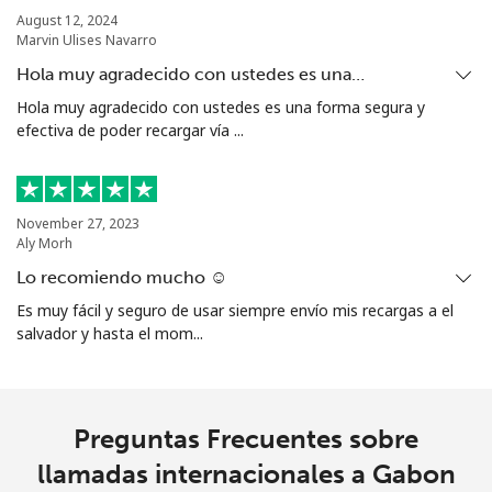
⁦$10⁩
August 12, 2024
Marvin Ulises Navarro
Grenada
Hola muy agradecido con ustedes es una…
Hola muy agradecido con ustedes es una forma segura y
efectiva de poder recargar vía ...
Línea fija
⁦23.5c⁩
42 min por
-
⁦$10⁩
Celular
⁦43.9c⁩
22 min por
⁦14c⁩
November 27, 2023
⁦$10⁩
Aly Morh
Lo recomiendo mucho ☺️
Guadeloupe
Es muy fácil y seguro de usar siempre envío mis recargas a el
salvador y hasta el mom...
Línea fija
⁦25.5c⁩
39 min por
-
⁦$10⁩
Celular
⁦40.9c⁩
24 min por
-
Preguntas Frecuentes sobre
⁦$10⁩
llamadas internacionales a Gabon