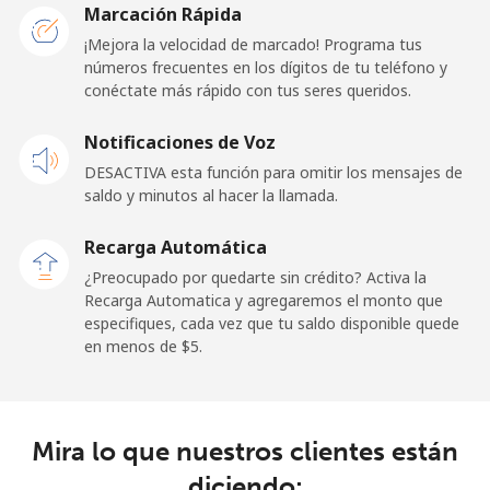
Marcación Rápida
Línea fija
⁦1.5c⁩
665 min por
-
¡Mejora la velocidad de marcado! Programa tus
⁦$10⁩
números frecuentes en los dígitos de tu teléfono y
conéctate más rápido con tus seres queridos.
Celular
⁦1.8c⁩
555 min por
⁦17c⁩
Notificaciones de Voz
⁦$10⁩
DESACTIVA esta función para omitir los mensajes de
saldo y minutos al hacer la llamada.
Ghana
Recarga Automática
Línea fija
⁦49.9c⁩
20 min por
-
¿Preocupado por quedarte sin crédito? Activa la
⁦$10⁩
Recarga Automatica y agregaremos el monto que
especifiques, cada vez que tu saldo disponible quede
Celular
⁦37.9c⁩
26 min por
-
en menos de ⁦$5⁩.
⁦$10⁩
Gibraltar
Mira lo que nuestros clientes están
Línea fija
⁦13.9c⁩
71 min por
-
diciendo: