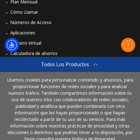
Plan Mensual
Cómo Llamar
Números de Acceso
Aplicaciones
Número Virtual
Calculadora de ahorros
Travel eSIM
Todos Los Productos
Comprar
Usamos cookies para personalizar contenido y anuncios, para
Cómo funciona
proporcionar funciones de redes sociales y para analizar
nuestro tráfico. También compartimos información sobre tu
uso de nuestro sitio con colaboradores de redes sociales,
publicidad y analítica que pueden combinarla con otra
Paga con
información que les hayas proporcionado o que hayan
recolectado a partir de tu uso de su servicio. Para más
información sobre nuestras prácticas de privacidad y otras
elecciones o derechos que podrías tener a tu disposición, por
favor consulta nuestra Política de Privacidad.