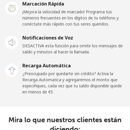
Marcación Rápida
¡Mejora la velocidad de marcado! Programa tus
Línea fija
⁦1.5¢⁩
665 min por ⁦€10⁩
-
números frecuentes en los dígitos de tu teléfono y
conéctate más rápido con tus seres queridos.
Celular
⁦2.3¢⁩
434 min por ⁦€10⁩
-
Notificaciones de Voz
French Guiana
DESACTIVA esta función para omitir los mensajes de
saldo y minutos al hacer la llamada.
Línea fija
⁦4.9¢⁩
204 min por ⁦€10⁩
-
Recarga Automática
Celular
⁦27.9¢⁩
35 min por ⁦€10⁩
-
¿Preocupado por quedarte sin crédito? Activa la
Recarga Automatica y agregaremos el monto que
especifiques, cada vez que tu saldo disponible quede
French Polynesia
en menos de ⁦€5⁩.
Línea fija
⁦30.9¢⁩
32 min por ⁦€10⁩
-
Celular
⁦32.9¢⁩
30 min por ⁦€10⁩
⁦10¢⁩
Mira lo que nuestros clientes están
diciendo: