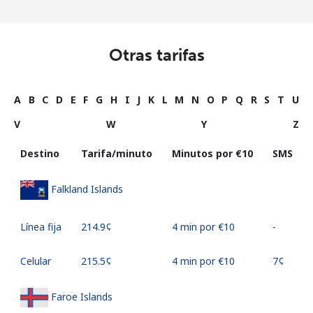
Otras tarifas
A
B
C
D
E
F
G
H
I
J
K
L
M
N
O
P
Q
R
S
T
U
V
W
Y
Z
Destino
Tarifa/minuto
Minutos por ⁦€10⁩
SMS
Falkland Islands
Línea fija
⁦214.9¢⁩
4 min por ⁦€10⁩
-
Celular
⁦215.5¢⁩
4 min por ⁦€10⁩
⁦7¢⁩
Faroe Islands