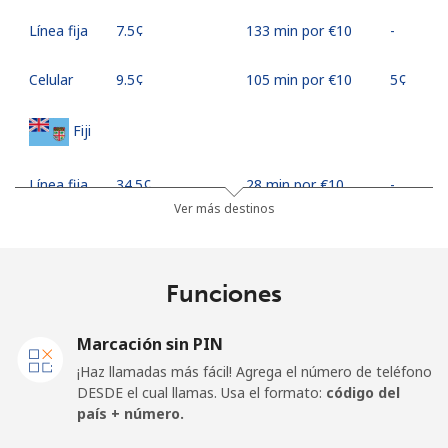
Línea fija
⁦7.5¢⁩
133 min por ⁦€10⁩
-
Celular
⁦9.5¢⁩
105 min por ⁦€10⁩
⁦5¢⁩
Fiji
Línea fija
⁦34.5¢⁩
28 min por ⁦€10⁩
-
Ver más destinos
Celular
⁦33.9¢⁩
29 min por ⁦€10⁩
⁦16¢⁩
Finland
Funciones
Línea fija
⁦34.5¢⁩
28 min por ⁦€10⁩
-
Marcación sin PIN
¡Haz llamadas más fácil! Agrega el número de teléfono
Celular
⁦33.5¢⁩
29 min por ⁦€10⁩
⁦10¢⁩
DESDE el cual llamas. Usa el formato:
código del
país + número.
France