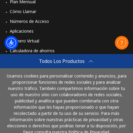
Plan Mensual
Cómo Llamar
Números de Acceso
Aplicaciones
Número Virtual
Calculadora de ahorros
Travel eSIM
Todos Los Productos
Comprar
Usamos cookies para personalizar contenido y anuncios, para
Cómo funciona
proporcionar funciones de redes sociales y para analizar
nuestro tráfico. También compartimos información sobre tu
uso de nuestro sitio con colaboradores de redes sociales,
publicidad y analítica que pueden combinarla con otra
Paga con
información que les hayas proporcionado o que hayan
recolectado a partir de tu uso de su servicio. Para más
información sobre nuestras prácticas de privacidad y otras
elecciones o derechos que podrías tener a tu disposición, por
favor consulta nuestra Política de Privacidad.