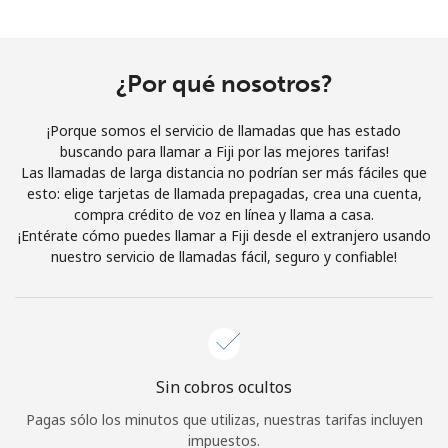
Al abrir una cuenta en este sitio web, estoy de acuerdo con
estos
Términos y condiciones.
¿Por qué nosotros?
Únete
¡Porque somos el servicio de llamadas que has estado
buscando para llamar a Fiji por las mejores tarifas!
Las llamadas de larga distancia no podrían ser más fáciles que
esto: elige tarjetas de llamada prepagadas, crea una cuenta,
¡Hola!
compra crédito de voz en línea y llama a casa.
¡Entérate cómo puedes llamar a Fiji desde el extranjero usando
nuestro servicio de llamadas fácil, seguro y confiable!
Inicia sesión o
REGÍSTRATE →
Sin cobros ocultos
¿Olvidaste tu contraseña? →
Pagas sólo los minutos que utilizas, nuestras tarifas incluyen
impuestos.