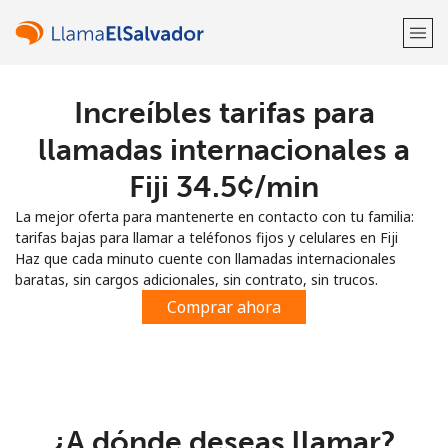
Increíbles tarifas para
¡Bienvenido!
llamadas internacionales a
¿Ya tienes una cuenta?
Inicia sesión →
Fiji ⁦34.5¢⁩/min
La mejor oferta para mantenerte en contacto con tu familia:
Regístrate con
tarifas bajas para llamar a teléfonos fijos y celulares en Fiji
Haz que cada minuto cuente con llamadas internacionales
baratas, sin cargos adicionales, sin contrato, sin trucos.
Comprar ahora
o
¿A dónde deseas llamar?