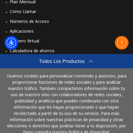
Plan Mensual
Cómo Llamar
Números de Acceso
Aplicaciones
Número Virtual
Calculadora de ahorros
Travel eSIM
Todos Los Productos
Comprar
Usamos cookies para personalizar contenido y anuncios, para
Cómo funciona
proporcionar funciones de redes sociales y para analizar
nuestro tráfico. También compartimos información sobre tu
uso de nuestro sitio con colaboradores de redes sociales,
publicidad y analítica que pueden combinarla con otra
Paga con
información que les hayas proporcionado o que hayan
recolectado a partir de tu uso de su servicio. Para más
información sobre nuestras prácticas de privacidad y otras
elecciones o derechos que podrías tener a tu disposición, por
favor consulta nuestra Política de Privacidad.