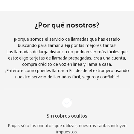
Al abrir una cuenta en este sitio web, estoy de acuerdo con
estos
Términos y condiciones.
¿Por qué nosotros?
Únete
¡Porque somos el servicio de llamadas que has estado
buscando para llamar a Fiji por las mejores tarifas!
Las llamadas de larga distancia no podrían ser más fáciles que
esto: elige tarjetas de llamada prepagadas, crea una cuenta,
¡Hola!
compra crédito de voz en línea y llama a casa.
¡Entérate cómo puedes llamar a Fiji desde el extranjero usando
nuestro servicio de llamadas fácil, seguro y confiable!
Inicia sesión o
REGÍSTRATE →
Sin cobros ocultos
¿Olvidaste tu contraseña? →
Pagas sólo los minutos que utilizas, nuestras tarifas incluyen
impuestos.