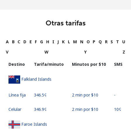
Otras tarifas
A
B
C
D
E
F
G
H
I
J
K
L
M
N
O
P
Q
R
S
T
U
V
W
Y
Z
Destino
Tarifa/minuto
Minutos por ⁦$10⁩
SMS
Falkland Islands
Línea fija
⁦346.5¢⁩
2 min por ⁦$10⁩
-
Celular
⁦346.9¢⁩
2 min por ⁦$10⁩
⁦10¢⁩
Faroe Islands