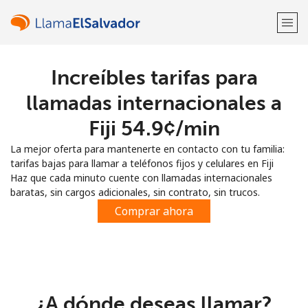
Increíbles tarifas para
¡Bienvenido!
llamadas internacionales a
¿Ya tienes una cuenta?
Inicia sesión →
Fiji ⁦54.9¢⁩/min
La mejor oferta para mantenerte en contacto con tu familia:
Regístrate con
tarifas bajas para llamar a teléfonos fijos y celulares en Fiji
Haz que cada minuto cuente con llamadas internacionales
baratas, sin cargos adicionales, sin contrato, sin trucos.
Comprar ahora
o
¿A dónde deseas llamar?