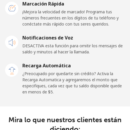
Marcación Rápida
¡Mejora la velocidad de marcado! Programa tus
Línea fija
⁦1.5¢⁩
665 min por ⁦$10⁩
-
números frecuentes en los dígitos de tu teléfono y
conéctate más rápido con tus seres queridos.
Celular
⁦3.5¢⁩
285 min por ⁦$10⁩
-
Notificaciones de Voz
French Guiana
DESACTIVA esta función para omitir los mensajes de
saldo y minutos al hacer la llamada.
Línea fija
⁦6.9¢⁩
144 min por ⁦$10⁩
-
Recarga Automática
Celular
⁦41.9¢⁩
23 min por ⁦$10⁩
-
¿Preocupado por quedarte sin crédito? Activa la
Recarga Automatica y agregaremos el monto que
especifiques, cada vez que tu saldo disponible quede
French Polynesia
en menos de ⁦$5⁩.
Línea fija
⁦46.5¢⁩
21 min por ⁦$10⁩
-
Celular
⁦49.5¢⁩
20 min por ⁦$10⁩
⁦15¢⁩
Mira lo que nuestros clientes están
diciendo: