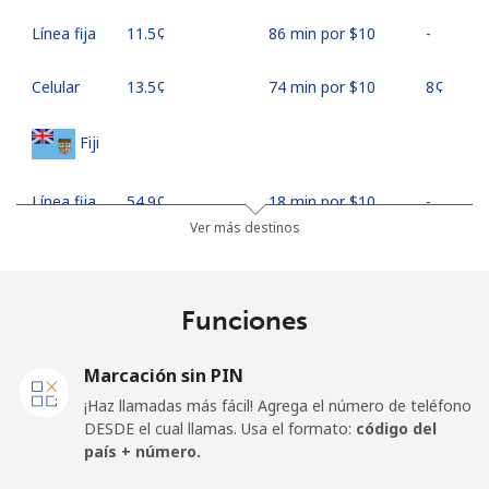
Línea fija
⁦11.5¢⁩
86 min por ⁦$10⁩
-
Celular
⁦13.5¢⁩
74 min por ⁦$10⁩
⁦8¢⁩
Fiji
Línea fija
⁦54.9¢⁩
18 min por ⁦$10⁩
-
Ver más destinos
Celular
⁦53.9¢⁩
18 min por ⁦$10⁩
⁦25¢⁩
Finland
Funciones
Línea fija
⁦51.9¢⁩
19 min por ⁦$10⁩
-
Marcación sin PIN
¡Haz llamadas más fácil! Agrega el número de teléfono
Celular
⁦50.5¢⁩
19 min por ⁦$10⁩
⁦15¢⁩
DESDE el cual llamas. Usa el formato:
código del
país + número.
France