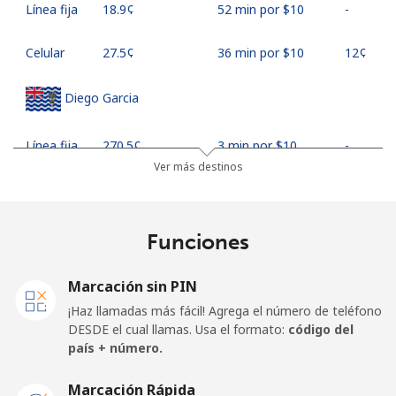
Línea fija
⁦18.9¢⁩
52 min por ⁦$10⁩
-
Celular
⁦27.5¢⁩
36 min por ⁦$10⁩
⁦12¢⁩
Diego Garcia
Línea fija
⁦270.5¢⁩
3 min por ⁦$10⁩
-
Ver más destinos
Celular
⁦270.5¢⁩
3 min por ⁦$10⁩
-
Djibouti
Funciones
Línea fija
⁦59.5¢⁩
16 min por ⁦$10⁩
-
Marcación sin PIN
¡Haz llamadas más fácil! Agrega el número de teléfono
Celular
⁦59.5¢⁩
16 min por ⁦$10⁩
⁦20¢⁩
DESDE el cual llamas. Usa el formato:
código del
país + número.
Dominica
Marcación Rápida