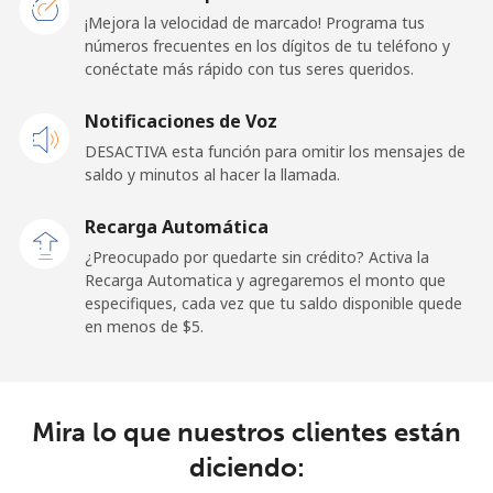
¡Mejora la velocidad de marcado! Programa tus
Línea fija
⁦40.9¢⁩
24 min por ⁦$10⁩
-
números frecuentes en los dígitos de tu teléfono y
conéctate más rápido con tus seres queridos.
Celular
⁦42.9¢⁩
23 min por ⁦$10⁩
-
Notificaciones de Voz
Dominican Republic
DESACTIVA esta función para omitir los mensajes de
saldo y minutos al hacer la llamada.
Línea fija
⁦7.5¢⁩
133 min por ⁦$10⁩
-
Recarga Automática
Celular
⁦21.5¢⁩
46 min por ⁦$10⁩
⁦20¢⁩
¿Preocupado por quedarte sin crédito? Activa la
Recarga Automatica y agregaremos el monto que
especifiques, cada vez que tu saldo disponible quede
en menos de ⁦$5⁩.
Mira lo que nuestros clientes están
diciendo: