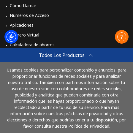
Cómo Llamar
Números de Acceso
Aplicaciones
Número Virtual
Calculadora de ahorros
Travel eSIM
Todos Los Productos
Comprar
Usamos cookies para personalizar contenido y anuncios, para
Cómo funciona
proporcionar funciones de redes sociales y para analizar
nuestro tráfico. También compartimos información sobre tu
uso de nuestro sitio con colaboradores de redes sociales,
publicidad y analítica que pueden combinarla con otra
Paga con
información que les hayas proporcionado o que hayan
recolectado a partir de tu uso de su servicio. Para más
información sobre nuestras prácticas de privacidad y otras
elecciones o derechos que podrías tener a tu disposición, por
favor consulta nuestra Política de Privacidad.