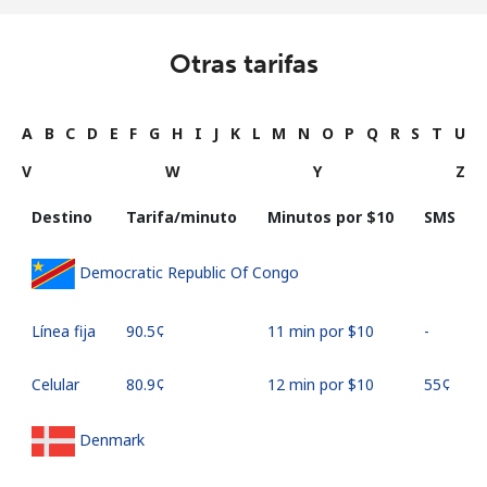
Otras tarifas
A
B
C
D
E
F
G
H
I
J
K
L
M
N
O
P
Q
R
S
T
U
V
W
Y
Z
Destino
Tarifa/minuto
Minutos por ⁦$10⁩
SMS
Democratic Republic Of Congo
Línea fija
⁦90.5¢⁩
11 min por ⁦$10⁩
-
Celular
⁦80.9¢⁩
12 min por ⁦$10⁩
⁦55¢⁩
Denmark