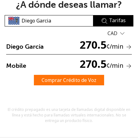
¿A dónde deseas llamar?
Tarifas
CAD
270.5
¢
/min
Diego Garcia
No se ha creado una contraseña
Mínimo 8 caracteres
270.5
¢
/min
Mobile
Una letra mayúscula y una minúscula
Un número
Un caracter especial
Comprar Crédito de Voz
El crédito prepagado es una tarjeta de llamadas digital disponible en
línea y está hecho para llamadas virtuales internacionales. No se
entrega un producto físico.
Mantente en contacto para recibir nuestras mejores
ofertas.