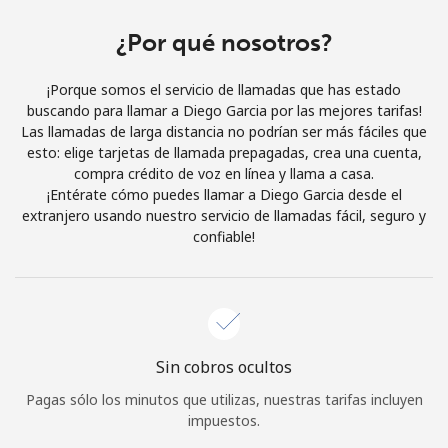
Al abrir una cuenta en este sitio web, estoy de acuerdo con
estos
Términos y condiciones.
¿Por qué nosotros?
¡Porque somos el servicio de llamadas que has estado
Únete
buscando para llamar a Diego Garcia por las mejores tarifas!
Las llamadas de larga distancia no podrían ser más fáciles que
esto: elige tarjetas de llamada prepagadas, crea una cuenta,
compra crédito de voz en línea y llama a casa.
¡Entérate cómo puedes llamar a Diego Garcia desde el
¡Hola!
extranjero usando nuestro servicio de llamadas fácil, seguro y
confiable!
Inicia sesión o
REGÍSTRATE →
Sin cobros ocultos
Pagas sólo los minutos que utilizas, nuestras tarifas incluyen
¿Olvidaste tu contraseña? →
impuestos.