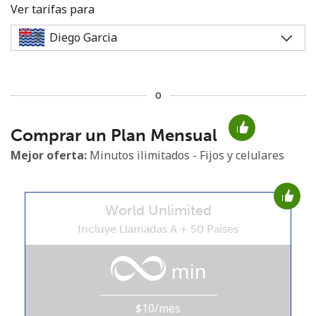
Ver tarifas para
o
No se ha creado una contraseña
Comprar un Plan Mensual
Mínimo 8 caracteres
Una letra mayúscula y una minúscula
Mejor oferta:
Minutos ilimitados - Fijos y celulares
Un número
Un caracter especial
World Unlimited
Incluye Llamadas A + 50 Países
min
Mantente en contacto para recibir nuestras mejores
ofertas.
$10/mes