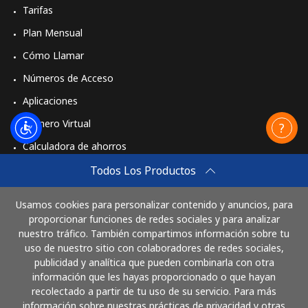
Tarifas
Plan Mensual
Cómo Llamar
Números de Acceso
Aplicaciones
Número Virtual
Calculadora de ahorros
Travel eSIM
Todos Los Productos
Comprar
Usamos cookies para personalizar contenido y anuncios, para
Cómo funciona
proporcionar funciones de redes sociales y para analizar
nuestro tráfico. También compartimos información sobre tu
uso de nuestro sitio con colaboradores de redes sociales,
publicidad y analítica que pueden combinarla con otra
Paga con
información que les hayas proporcionado o que hayan
recolectado a partir de tu uso de su servicio. Para más
información sobre nuestras prácticas de privacidad y otras