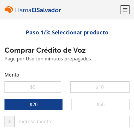
Paso 1/3: Seleccionar producto
¡Bienvenido!
Comprar Crédito de Voz
¿Ya tienes una cuenta?
Inicia sesión →
Pago por Uso con minutos prepagados.
Regístrate con
Monto
⁦$5⁩
⁦$10⁩
o
⁦$20⁩
⁦$50⁩
$