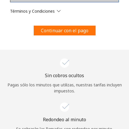
Al abrir una cuenta en este sitio web, estoy de acuerdo con
estos
Términos y condiciones.
Términos y Condiciones
Únete
Continuar con el pago
¡Hola!
Sin cobros ocultos
Inicia sesión o
REGÍSTRATE →
Pagas sólo los minutos que utilizas, nuestras tarifas incluyen
impuestos.
Redondeo al minuto
¿Olvidaste tu contraseña? →
Se cobrarán las llamadas con redondeo por minuto.