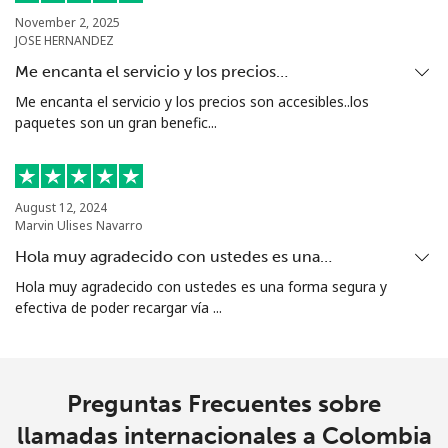
Celular
⁦6.9¢⁩
144 min por ⁦$10⁩
-
November 2, 2025
JOSE HERNANDEZ
Christmas Island
Me encanta el servicio y los precios…
Me encanta el servicio y los precios son accesibles..los
All
⁦3.9¢⁩
256 min por ⁦$10⁩
-
paquetes son un gran benefic...
country
Cocos Islands
August 12, 2024
Marvin Ulises Navarro
All
⁦3.9¢⁩
256 min por ⁦$10⁩
-
Hola muy agradecido con ustedes es una…
country
Hola muy agradecido con ustedes es una forma segura y
efectiva de poder recargar vía ...
Colombia
Línea fija
⁦1.9¢⁩
526 min por ⁦$10⁩
-
Preguntas Frecuentes sobre
Celular
⁦1.5¢⁩
665 min por ⁦$10⁩
⁦10¢⁩
llamadas internacionales a Colombia