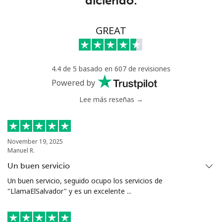
diciendo:
Chad
Línea fija
⁦115.5¢⁩
8 min por ⁦$10⁩
-
GREAT
Celular
⁦103.9¢⁩
9 min por ⁦$10⁩
⁦23¢⁩
4.4 de 5 basado en 607 de revisiones
Chile
Powered by
Lee más reseñas →
Línea fija
⁦5.5¢⁩
181 min por ⁦$10⁩
-
Celular
⁦2¢⁩
500 min por ⁦$10⁩
⁦12¢⁩
November 19, 2025
Manuel R.
Santiago
⁦2.2¢⁩
454 min por ⁦$10⁩
-
Un buen servicio
China
Un buen servicio, seguido ocupo los servicios de
"LlamaElSalvador" y es un excelente ...
Línea fija
⁦6.9¢⁩
144 min por ⁦$10⁩
-