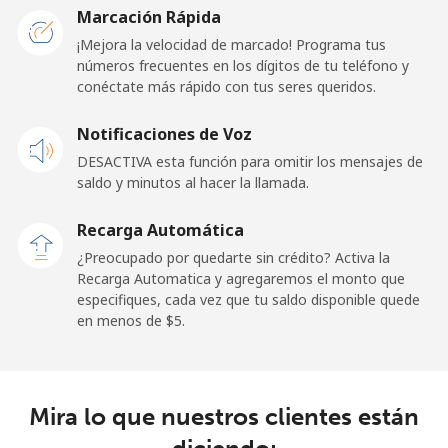
Marcación Rápida
Línea fija
⁦31.5¢⁩
31 min por ⁦$10⁩
-
¡Mejora la velocidad de marcado! Programa tus
números frecuentes en los dígitos de tu teléfono y
conéctate más rápido con tus seres queridos.
Celular
⁦34.5¢⁩
28 min por ⁦$10⁩
⁦22¢⁩
Notificaciones de Voz
Cayman Islands
DESACTIVA esta función para omitir los mensajes de
saldo y minutos al hacer la llamada.
Línea fija
⁦26.9¢⁩
37 min por ⁦$10⁩
-
Recarga Automática
Celular
⁦37.5¢⁩
26 min por ⁦$10⁩
-
¿Preocupado por quedarte sin crédito? Activa la
Recarga Automatica y agregaremos el monto que
Central African Republic
especifiques, cada vez que tu saldo disponible quede
en menos de ⁦$5⁩.
Línea fija
⁦128.5¢⁩
7 min por ⁦$10⁩
-
Celular
⁦107.5¢⁩
9 min por ⁦$10⁩
-
Mira lo que nuestros clientes están