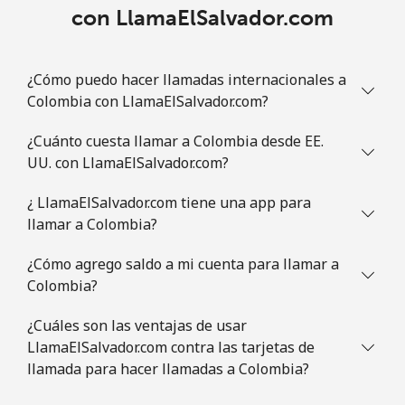
con LlamaElSalvador.com
Comoros
Línea fija
⁦111.9¢⁩
8 min por ⁦$10⁩
-
¿Cómo puedo hacer llamadas internacionales a
Colombia con LlamaElSalvador.com?
Celular
⁦113.9¢⁩
8 min por ⁦$10⁩
⁦8¢⁩
¿Cuánto cuesta llamar a Colombia desde EE.
Congo
UU. con LlamaElSalvador.com?
¿ LlamaElSalvador.com tiene una app para
Línea fija
⁦117.9¢⁩
8 min por ⁦$10⁩
-
llamar a Colombia?
Celular
⁦108.9¢⁩
9 min por ⁦$10⁩
⁦19¢⁩
¿Cómo agrego saldo a mi cuenta para llamar a
Colombia?
Cook Islands
¿Cuáles son las ventajas de usar
LlamaElSalvador.com contra las tarjetas de
Línea fija
⁦200.5¢⁩
4 min por ⁦$10⁩
-
llamada para hacer llamadas a Colombia?
Celular
⁦200.5¢⁩
4 min por ⁦$10⁩
⁦8¢⁩