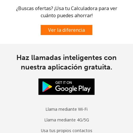
¿Buscas ofertas? ¡Usa tu Calculadora para ver
Curacao
cuánto puedes ahorrar!
Ver la diferencia
Línea fija
⁦29.5¢⁩
33 min por ⁦$10⁩
-
Celular
⁦31.9¢⁩
31 min por ⁦$10⁩
-
Haz llamadas inteligentes con
Cyprus
nuestra aplicación gratuita.
Línea fija
⁦19.9¢⁩
50 min por ⁦$10⁩
-
Celular
⁦13.9¢⁩
71 min por ⁦$10⁩
⁦8¢⁩
Czechia
Llama mediante Wi-Fi
Llama mediante 4G/5G
Línea fija
⁦2.6¢⁩
384 min por ⁦$10⁩
-
Usa tus propios contactos