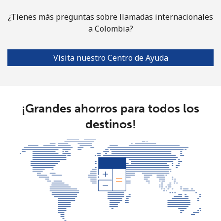
¿Tienes más preguntas sobre llamadas internacionales
Costa Rica
a Colombia?
Línea fija
⁦4.5¢⁩
222 min por ⁦$10⁩
-
Visita nuestro Centro de Ayuda
Celular
⁦12.5¢⁩
80 min por ⁦$10⁩
⁦10¢⁩
Croatia
¡Grandes ahorros para todos los
Línea fija
⁦1.5¢⁩
665 min por ⁦$10⁩
-
destinos!
Celular
⁦4.5¢⁩
222 min por ⁦$10⁩
⁦19¢⁩
Cuba
Línea fija
⁦113.9¢⁩
8 min por ⁦$10⁩
-
Celular
⁦116.5¢⁩
8 min por ⁦$10⁩
⁦12¢⁩