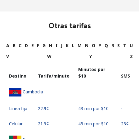
Otras tarifas
A
B
C
D
E
F
G
H
I
J
K
L
M
N
O
P
Q
R
S
T
U
V
W
Y
Z
Minutos por
Destino
Tarifa/minuto
⁦$10⁩
SMS
Cambodia
Línea fija
⁦22.9¢⁩
43 min por ⁦$10⁩
-
Celular
⁦21.9¢⁩
45 min por ⁦$10⁩
⁦23¢⁩