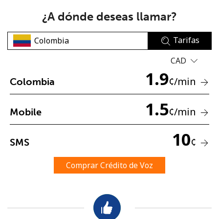
¿A dónde deseas llamar?
Tarifas
CAD
1.9
No se ha creado una contraseña
¢
/min
Colombia
Mínimo 8 caracteres
1.5
Una letra mayúscula y una minúscula
¢
/min
Mobile
Un número
Un caracter especial
10
¢
SMS
Comprar Crédito de Voz
Mantente en contacto para recibir nuestras mejores
ofertas.