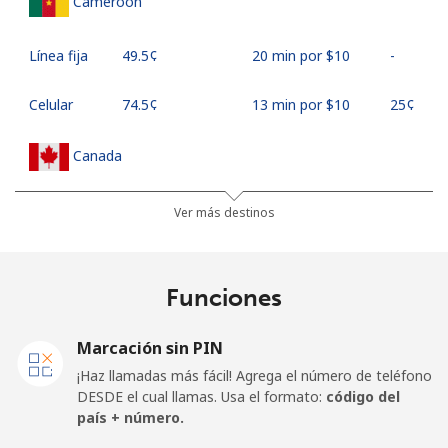
Cameroon
Línea fija
⁦49.5¢⁩
20 min por ⁦$10⁩
-
Celular
⁦74.5¢⁩
13 min por ⁦$10⁩
⁦25¢⁩
Canada
All
⁦1.5¢⁩
665 min por ⁦$10⁩
⁦22¢⁩
Ver más destinos
country
Cape Verde
Funciones
Línea fija
⁦49.5¢⁩
20 min por ⁦$10⁩
-
Marcación sin PIN
¡Haz llamadas más fácil! Agrega el número de teléfono
Celular
⁦53.9¢⁩
18 min por ⁦$10⁩
⁦23¢⁩
DESDE el cual llamas. Usa el formato:
código del
país + número.
Caribbean Netherlands