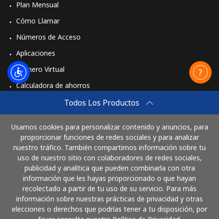
Plan Mensual
Cómo Llamar
Números de Acceso
Aplicaciones
Número Virtual
Calculadora de ahorros
Travel eSIM
Todos Los Productos
Comprar
Usamos cookies para personalizar contenido y anuncios, para
Cómo funciona
proporcionar funciones de redes sociales y para analizar
nuestro tráfico. También compartimos información sobre tu
uso de nuestro sitio con colaboradores de redes sociales,
publicidad y analítica que pueden combinarla con otra
Paga con
información que les hayas proporcionado o que hayan
recolectado a partir de tu uso de su servicio. Para más
información sobre nuestras prácticas de privacidad y otras
elecciones o derechos que podrías tener a tu disposición, por