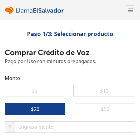
Paso 1/3: Seleccionar producto
¡Bienvenido!
Comprar Crédito de Voz
¿Ya tienes una cuenta?
Inicia sesión →
Pago por Uso con minutos prepagados.
Regístrate con
Monto
⁦$5⁩
⁦$10⁩
o
⁦$20⁩
⁦$50⁩
$