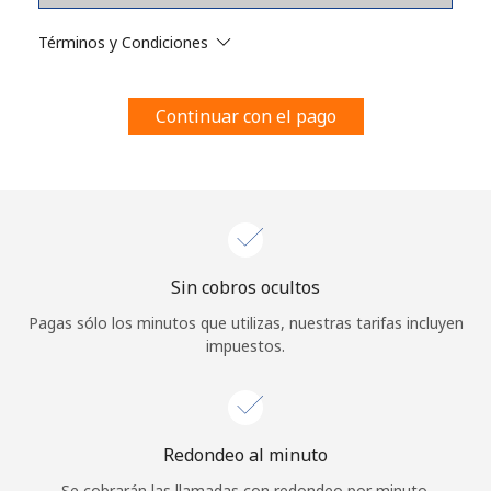
Al abrir una cuenta en este sitio web, estoy de acuerdo con
estos
Términos y condiciones.
Términos y Condiciones
Únete
Continuar con el pago
¡Hola!
Sin cobros ocultos
Inicia sesión o
REGÍSTRATE →
Pagas sólo los minutos que utilizas, nuestras tarifas incluyen
impuestos.
Redondeo al minuto
¿Olvidaste tu contraseña? →
Se cobrarán las llamadas con redondeo por minuto.