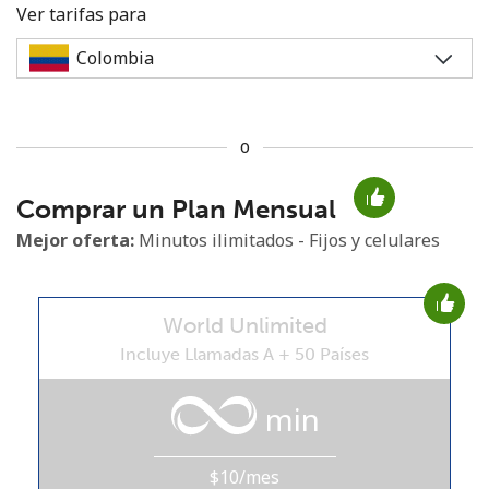
Ver tarifas para
o
No se ha creado una contraseña
Comprar un Plan Mensual
Mínimo 8 caracteres
Una letra mayúscula y una minúscula
Mejor oferta:
Minutos ilimitados - Fijos y celulares
Un número
Un caracter especial
World Unlimited
Incluye Llamadas A + 50 Países
min
Mantente en contacto para recibir nuestras mejores
ofertas.
$10/mes