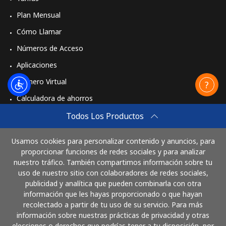
Plan Mensual
Cómo Llamar
Números de Acceso
Aplicaciones
Número Virtual
Calculadora de ahorros
Travel eSIM
Todos Los Productos
Comprar
Usamos cookies para personalizar contenido y anuncios, para
Cómo funciona
proporcionar funciones de redes sociales y para analizar
nuestro tráfico. También compartimos información sobre tu
uso de nuestro sitio con colaboradores de redes sociales,
publicidad y analítica que pueden combinarla con otra
Paga con
información que les hayas proporcionado o que hayan
recolectado a partir de tu uso de su servicio. Para más
información sobre nuestras prácticas de privacidad y otras
elecciones o derechos que podrías tener a tu disposición, por