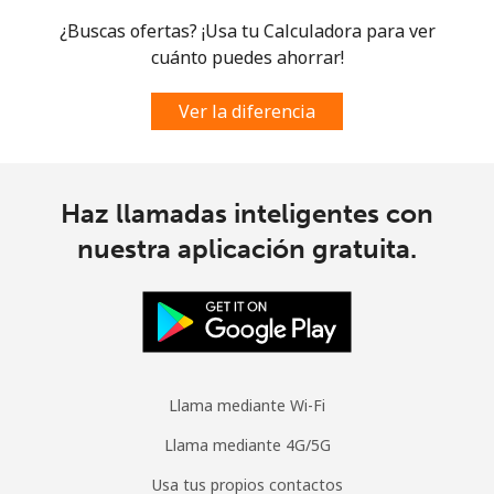
Curacao
¿Buscas ofertas? ¡Usa tu Calculadora para ver
cuánto puedes ahorrar!
Línea fija
⁦19.5¢⁩
51 min por ⁦€10⁩
-
Ver la diferencia
Celular
⁦21.5¢⁩
46 min por ⁦€10⁩
-
Cyprus
Haz llamadas inteligentes con
nuestra aplicación gratuita.
Línea fija
⁦13.5¢⁩
74 min por ⁦€10⁩
-
Celular
⁦9.5¢⁩
105 min por ⁦€10⁩
⁦5¢⁩
Czechia
Llama mediante Wi-Fi
Línea fija
⁦1.9¢⁩
526 min por ⁦€10⁩
-
Llama mediante 4G/5G
Celular
⁦3.5¢⁩
285 min por ⁦€10⁩
⁦7¢⁩
Usa tus propios contactos