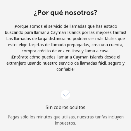
Al abrir una cuenta en este sitio web, estoy de acuerdo con
estos
Términos y condiciones.
¿Por qué nosotros?
¡Porque somos el servicio de llamadas que has estado
Únete
buscando para llamar a Cayman Islands por las mejores tarifas!
Las llamadas de larga distancia no podrían ser más fáciles que
esto: elige tarjetas de llamada prepagadas, crea una cuenta,
compra crédito de voz en línea y llama a casa.
¡Entérate cómo puedes llamar a Cayman Islands desde el
¡Hola!
extranjero usando nuestro servicio de llamadas fácil, seguro y
confiable!
Inicia sesión o
REGÍSTRATE →
Sin cobros ocultos
Pagas sólo los minutos que utilizas, nuestras tarifas incluyen
¿Olvidaste tu contraseña? →
impuestos.