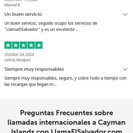
Manuel R.
Christmas Island
Un buen servicio
Un buen servicio, seguido ocupo los servicios de
All
⁦2.8¢⁩
357 min por ⁦€10⁩
-
"LlamaElSalvador" y es un excelente ...
country
Cocos Islands
October 24, 2024
Leticia Vasquez
All
⁦2.8¢⁩
357 min por ⁦€10⁩
-
Siempre muy responsables
country
Siempre muy responsables, seguro, y sobre todo a tiempo con
las recargas que llegan m...
Colombia
Línea fija
⁦1.5¢⁩
665 min por ⁦€10⁩
-
Preguntas Frecuentes sobre
Celular
⁦1.5¢⁩
665 min por ⁦€10⁩
⁦7¢⁩
llamadas internacionales a Cayman
Islands con LlamaElSalvador.com
Comoros