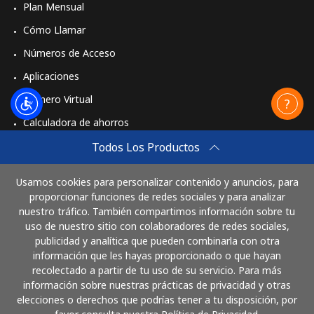
Plan Mensual
Cómo Llamar
Números de Acceso
Aplicaciones
Número Virtual
Calculadora de ahorros
Travel eSIM
Todos Los Productos
Comprar
Usamos cookies para personalizar contenido y anuncios, para
Cómo funciona
proporcionar funciones de redes sociales y para analizar
nuestro tráfico. También compartimos información sobre tu
uso de nuestro sitio con colaboradores de redes sociales,
publicidad y analítica que pueden combinarla con otra
Paga con
información que les hayas proporcionado o que hayan
recolectado a partir de tu uso de su servicio. Para más
información sobre nuestras prácticas de privacidad y otras
elecciones o derechos que podrías tener a tu disposición, por