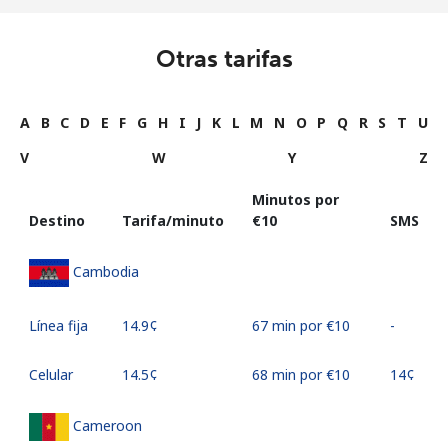
Otras tarifas
A
B
C
D
E
F
G
H
I
J
K
L
M
N
O
P
Q
R
S
T
U
V
W
Y
Z
Minutos por
Destino
Tarifa/minuto
⁦€10⁩
SMS
Cambodia
Línea fija
⁦14.9¢⁩
67 min por ⁦€10⁩
-
Celular
⁦14.5¢⁩
68 min por ⁦€10⁩
⁦14¢⁩
Cameroon