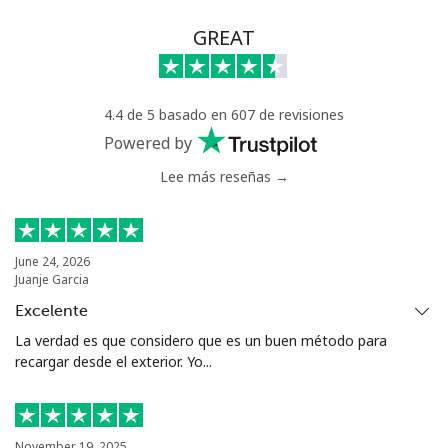
Línea fija
⁦71.5¢⁩
13 min por ⁦€10⁩
-
GREAT
Celular
⁦64.9¢⁩
15 min por ⁦€10⁩
⁦14¢⁩
4.4 de 5 basado en 607 de revisiones
Chile
Powered by
Lee más reseñas →
Línea fija
⁦3.9¢⁩
256 min por ⁦€10⁩
-
Celular
⁦1.5¢⁩
665 min por ⁦€10⁩
⁦7¢⁩
June 24, 2026
Juanje Garcia
Santiago
⁦1.6¢⁩
625 min por ⁦€10⁩
-
Excelente
China
La verdad es que considero que es un buen método para
recargar desde el exterior. Yo...
Línea fija
⁦4.9¢⁩
204 min por ⁦€10⁩
-
Celular
⁦4.9¢⁩
204 min por ⁦€10⁩
-
November 19, 2025