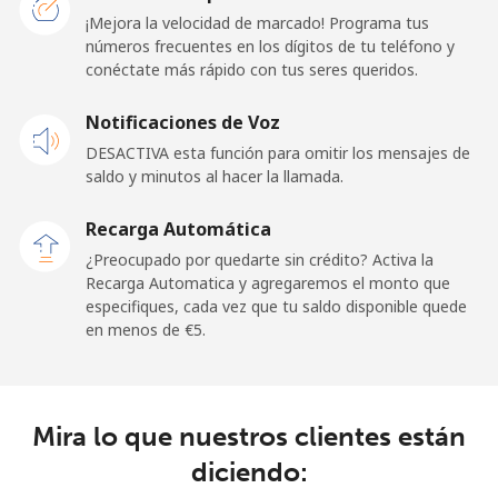
Línea fija
⁦20.9¢⁩
47 min por ⁦€10⁩
-
¡Mejora la velocidad de marcado! Programa tus
números frecuentes en los dígitos de tu teléfono y
conéctate más rápido con tus seres queridos.
Celular
⁦22.9¢⁩
43 min por ⁦€10⁩
⁦14¢⁩
Notificaciones de Voz
Cayman Islands
DESACTIVA esta función para omitir los mensajes de
saldo y minutos al hacer la llamada.
Línea fija
⁦18.9¢⁩
52 min por ⁦€10⁩
-
Recarga Automática
Celular
⁦26.5¢⁩
37 min por ⁦€10⁩
-
¿Preocupado por quedarte sin crédito? Activa la
Recarga Automatica y agregaremos el monto que
Central African Republic
especifiques, cada vez que tu saldo disponible quede
en menos de ⁦€5⁩.
Línea fija
⁦79.9¢⁩
12 min por ⁦€10⁩
-
Celular
⁦66.9¢⁩
14 min por ⁦€10⁩
-
Mira lo que nuestros clientes están
diciendo:
Chad