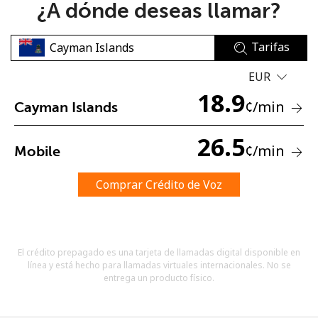
¿A dónde deseas llamar?
Tarifas
EUR
18.9
¢
/min
Cayman Islands
No se ha creado una contraseña
Mínimo 8 caracteres
26.5
¢
/min
Mobile
Una letra mayúscula y una minúscula
Un número
Un caracter especial
Comprar Crédito de Voz
El crédito prepagado es una tarjeta de llamadas digital disponible en
línea y está hecho para llamadas virtuales internacionales. No se
entrega un producto físico.
Mantente en contacto para recibir nuestras mejores
ofertas.