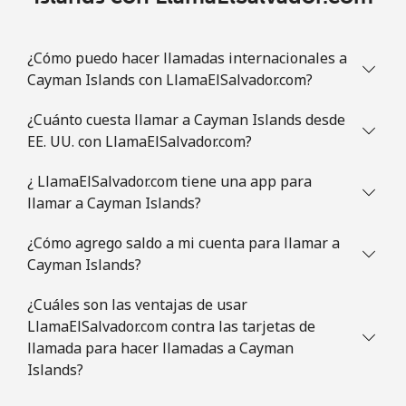
Línea fija
⁦69.5¢⁩
14 min por ⁦€10⁩
-
¿Cómo puedo hacer llamadas internacionales a
Cayman Islands con LlamaElSalvador.com?
Celular
⁦70.9¢⁩
14 min por ⁦€10⁩
⁦5¢⁩
¿Cuánto cuesta llamar a Cayman Islands desde
Congo
EE. UU. con LlamaElSalvador.com?
¿ LlamaElSalvador.com tiene una app para
Línea fija
⁦73.5¢⁩
13 min por ⁦€10⁩
-
llamar a Cayman Islands?
Celular
⁦67.5¢⁩
14 min por ⁦€10⁩
⁦12¢⁩
¿Cómo agrego saldo a mi cuenta para llamar a
Cayman Islands?
Cook Islands
¿Cuáles son las ventajas de usar
LlamaElSalvador.com contra las tarjetas de
Línea fija
⁦124.5¢⁩
8 min por ⁦€10⁩
-
llamada para hacer llamadas a Cayman
Islands?
Celular
⁦124.5¢⁩
8 min por ⁦€10⁩
⁦5¢⁩