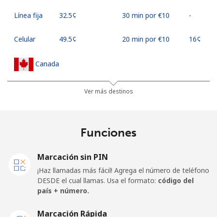
Línea fija
⁦32.5¢⁩
30 min por ⁦€10⁩
-
Celular
⁦49.5¢⁩
20 min por ⁦€10⁩
⁦16¢⁩
Canada
All
⁦1.5¢⁩
665 min por ⁦€10⁩
⁦14¢⁩
Ver más destinos
country
Cape Verde
Funciones
Línea fija
⁦32.9¢⁩
30 min por ⁦€10⁩
-
Marcación sin PIN
¡Haz llamadas más fácil! Agrega el número de teléfono
Celular
⁦35.9¢⁩
27 min por ⁦€10⁩
⁦14¢⁩
DESDE el cual llamas. Usa el formato:
código del
país + número.
Caribbean Netherlands
Marcación Rápida